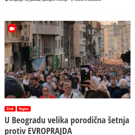
Srpski
patrijarh
se
oglasio
o
otkazivanju
„Evroprajda“
Desk
Region
U Beogradu velika porodična šetnja
protiv EVROPRAJDA