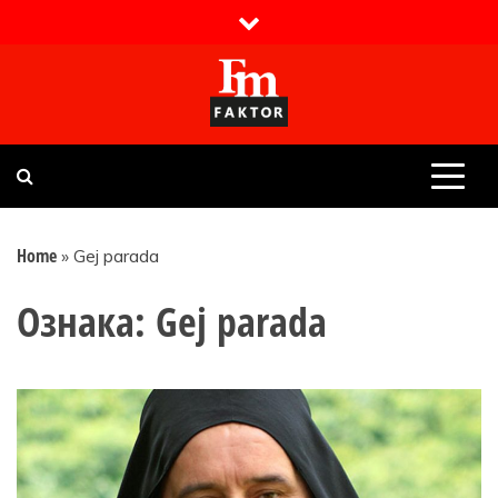
Skip
to
content
Faktor magazin
Uvijek presudan
Home
»
Gej parada
Ознака:
Gej parada