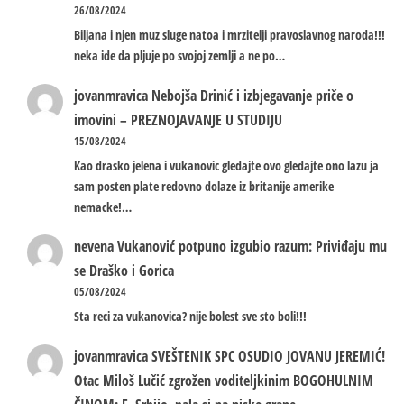
26/08/2024
Biljana i njen muz sluge natoa i mrzitelji pravoslavnog naroda!!!
neka ide da pljuje po svojoj zemlji a ne po…
jovanmravica
Nebojša Drinić i izbjegavanje priče o
imovini – PREZNOJAVANJE U STUDIJU
15/08/2024
Kao drasko jelena i vukanovic gledajte ovo gledajte ono lazu ja
sam posten plate redovno dolaze iz britanije amerike
nemacke!…
nevena
Vukanović potpuno izgubio razum: Priviđaju mu
se Draško i Gorica
05/08/2024
Sta reci za vukanovica? nije bolest sve sto boli!!!
jovanmravica
SVEŠTENIK SPC OSUDIO JOVANU JEREMIĆ!
Otac Miloš Lučić zgrožen voditeljkinim BOGOHULNIM