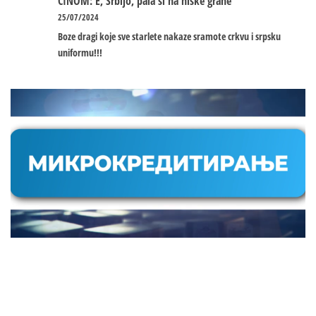
ČINOM: E, Srbijo, pala si na niske grane
25/07/2024
Boze dragi koje sve starlete nakaze sramote crkvu i srpsku
uniformu!!!