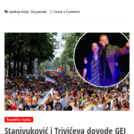
on
episkop fotije
Gej parada
Leave a Comment
,
Episkop
Fotije
–
PROTIV
„Sodome
i
Gomore”!
Republika Srpska
Stanivuković i Trivićeva dovode GEJ