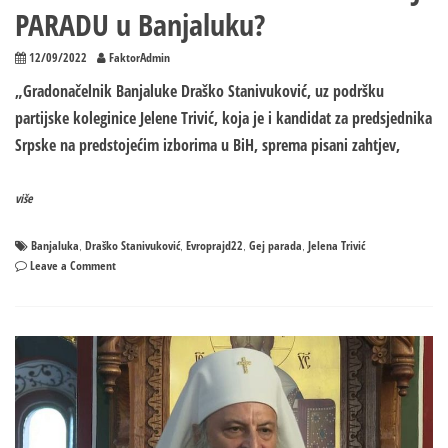
PARADU u Banjaluku?
12/09/2022
FaktorAdmin
„Gradonačelnik Banjaluke Draško Stanivuković, uz podršku
partijske koleginice Jelene Trivić, koja je i kandidat za predsjednika
Srpske na predstojećim izborima u BiH, sprema pisani zahtjev,
više
Banjaluka
Draško Stanivuković
Evroprajd22
Gej parada
Jelena Trivić
,
,
,
,
on
Leave a Comment
Stanivuković
i
Trivićeva
dovode
GEJ
PARADU
u
Banjaluku?