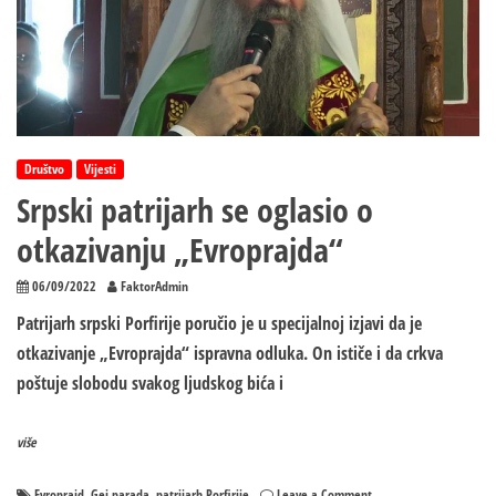
Društvo
Vijesti
Srpski patrijarh se oglasio o
otkazivanju „Evroprajda“
06/09/2022
FaktorAdmin
Patrijarh srpski Porfirije poručio je u specijalnoj izjavi da je
otkazivanje „Evroprajda“ ispravna odluka. On ističe i da crkva
poštuje slobodu svakog ljudskog bića i
više
on
Evroprajd
Gej parada
patrijarh Porfirije
Leave a Comment
,
,