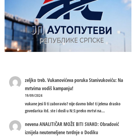
zeljko treb.
Vukanovićeva poruka Stanivukoviću: Na
mrtvima vodiš kampanju!
19/09/2024
vukane jesi li ti zaboravio? nije davno bilo! ti jelena drasko
govedarica itd. ste i dosli u N:S:preko mrtvi na…
nevena
ANALITIČAR MOŽE BITI SVAKO: Obradović
iznijela neutemeljene tvrdnje o Dodiku