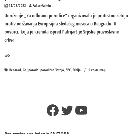
14/08/2022
FaktorAdmin
Udruženje „Za odbranu porodice“ organizovalo je protestnu šetnju
protiv održavanja Evroprajda sledećeg meseca u Beogradu. U
povorci, koja je krenula ispred Patrijaršije Srpske pravoslavne
crkva
više
на
Beograd
Gej parada
porodična šetnja
SPC
Srbija
1 коментар
,
,
,
,
U
Beogradu
velika
porodična
šetnja
Facebook
Twitter
YouTube
protiv
EVROPRAJDA
Preuzmite sva izdanja
FAKTORA