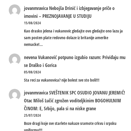
jovanmravica
Nebojša Drinić i izbjegavanje priče o
imovini – PREZNOJAVANJE U STUDIJU
15/08/2024
Kao drasko jelena i vukanovic gledajte ovo gledajte ono lazu ja
sam posten plate redovno dolaze iz britanije amerike
nemacke!…
nevena
Vukanović potpuno izgubio razum: Priviđaju mu
se Draško i Gorica
05/08/2024
Sta reci za vukanovica? nije bolest sve sto boli!!!
jovanmravica
SVEŠTENIK SPC OSUDIO JOVANU JEREMIĆ!
Otac Miloš Lučić zgrožen voditeljkinim BOGOHULNIM
ČINOM: E, Srbijo, pala si na niske grane
25/07/2024
Boze dragi koje sve starlete nakaze sramote crkvu i srpsku
uniformu!!!