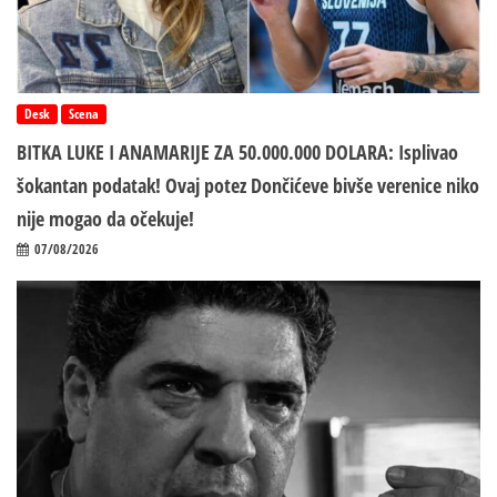
Desk
Scena
BITKA LUKE I ANAMARIJE ZA 50.000.000 DOLARA: Isplivao
šokantan podatak! Ovaj potez Dončićeve bivše verenice niko
nije mogao da očekuje!
07/08/2026