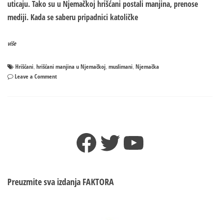
uticaju. Tako su u Njemačkoj hrišćani postali manjina, prenose
mediji. Kada se saberu pripadnici katoličke
više
Hrišćani
hrišćani manjina u Njemačkoj
muslimani
Njemačka
,
,
,
on
Leave a Comment
Hrišćani
MANJINA
u
Njemačkoj
–
Facebook
Twitter
YouTube
Broj
muslimana
u
stalnom
porastu!?
Preuzmite sva izdanja
FAKTORA