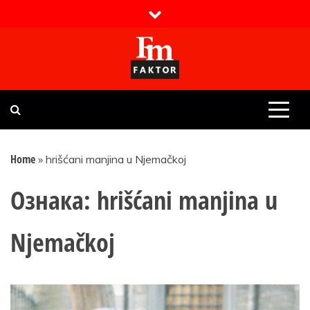
Skip
to
content
Faktor magazin
Uvijek presudan
Home
»
hrišćani manjina u Njemačkoj
Ознака:
hrišćani manjina u
Njemačkoj