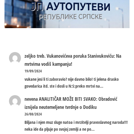
zeljko treb.
Vukanovićeva poruka Stanivukoviću: Na
mrtvima vodiš kampanju!
19/09/2024
vukane jesi li ti zaboravio? nije davno bilo! ti jelena drasko
govedarica itd. ste i dosli u N:S:preko mrtvi na…
nevena
ANALITIČAR MOŽE BITI SVAKO: Obradović
iznijela neutemeljene tvrdnje o Dodiku
26/08/2024
Biljana i njen muz sluge natoa i mrzitelji pravoslavnog naroda!!!
neka ide da pljuje po svojoj zemlji a ne po…