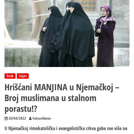
Desk
Svijet
Hrišćani MANJINA u Njemačkoj –
Broj muslimana u stalnom
porastu!?
20/04/2022
FaktorAdmin
U Njemačkoj rimokatolička i evangelistička crkva gube sve više na