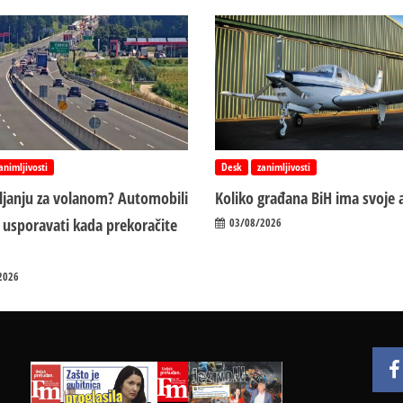
animljivosti
Desk
zanimljivosti
vljanju za volanom? Automobili
Koliko građana BiH ima svoje 
 usporavati kada prekoračite
03/08/2026
2026