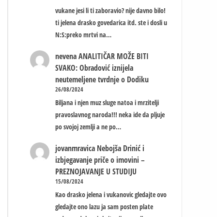
vukane jesi li ti zaboravio? nije davno bilo!
ti jelena drasko govedarica itd. ste i dosli u
N:S:preko mrtvi na…
nevena
ANALITIČAR MOŽE BITI
SVAKO: Obradović iznijela
neutemeljene tvrdnje o Dodiku
26/08/2024
Biljana i njen muz sluge natoa i mrzitelji
pravoslavnog naroda!!! neka ide da pljuje
po svojoj zemlji a ne po…
jovanmravica
Nebojša Drinić i
izbjegavanje priče o imovini –
PREZNOJAVANJE U STUDIJU
15/08/2024
Kao drasko jelena i vukanovic gledajte ovo
gledajte ono lazu ja sam posten plate