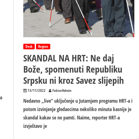
Srbija
odnijela
diplomatsku
pobjedu
Desk
Region
SKANDAL NA HRT: Ne daj
Bože, spomenuti Republiku
Srpsku ni kroz Savez slijepih
13/11/2022
FaktorAdmin
va
Nedavno „live“ uključenje u Jutarnjem programu HRT-a i
potom izvinjenje gledaocima nekoliko minuta kasnije je
skandal kakav se ne pamti. Naime, reporter HRT-a
izvještavo je