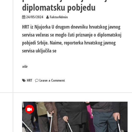
diplomatsku pobjedu
24/05/2024
FaktorAdmin
HRT iz Njujorka U drugom dnevniku hrvatskog javnog
servisa večeras se moglo čuti priznanje o diplomatskoj
pobjedi Srbije. Naime, reporterka hrvatskog javnog
servisa uključila se
više
on
HRT
Leave a Comment
Neće
jezik
nego
pravo:
Hrvati
priznali
da
je