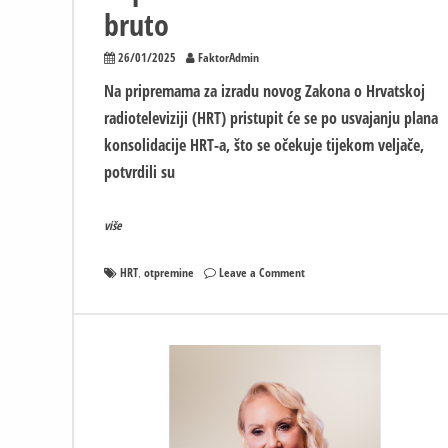
bruto
26/01/2025
FaktorAdmin
Na pripremama za izradu novog Zakona o Hrvatskoj
radioteleviziji (HRT) pristupit će se po usvajanju plana
konsolidacije HRT-a, što se očekuje tijekom veljače,
potvrdili su
više
on
HRT
otpremine
Leave a Comment
,
Sa
HRT-
a
odlazi
800
ljudi!
Otpremnine
i