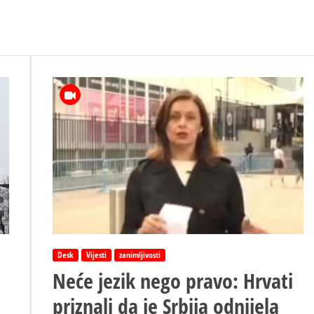
Desk
Vijesti
zanimljivosti
Neće jezik nego pravo: Hrvati
priznali da je Srbija odnijela