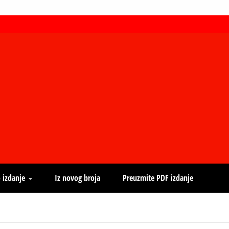
 izdanje
Iz novog broja
Preuzmite PDF izdanje