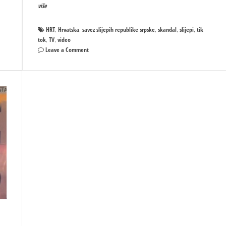
više
HRT
Hrvatska
savez slijepih republike srpske
skandal
slijepi
tik
,
,
,
,
,
tok
TV
video
,
,
on
Leave a Comment
SKANDAL
NA
HRT:
Ne
daj
Bože,
spomenuti
Republiku
Srpsku
ni
kroz
Savez
slijepih