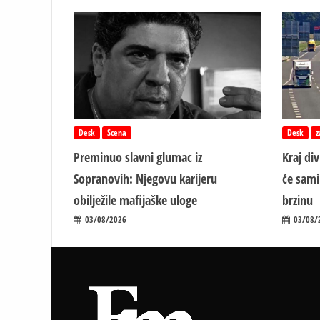
iz
kultnog
filma
„Dok
su
oni
jeli
svinju
rukama,
Desk
Scena
Desk
z
mi
VILJUŠKOM
Preminuo slavni glumac iz
Kraj di
boc“
Sopranovih: Njegovu karijeru
će sami
obilježile mafijaške uloge
brzinu
03/08/2026
03/08/