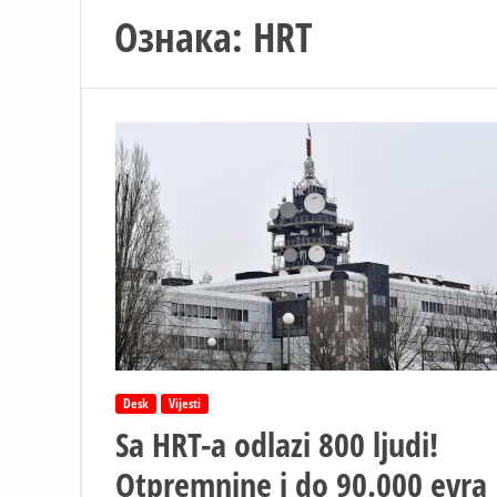
Ознака:
HRT
Desk
Vijesti
Sa HRT-a odlazi 800 ljudi!
Otpremnine i do 90.000 evra