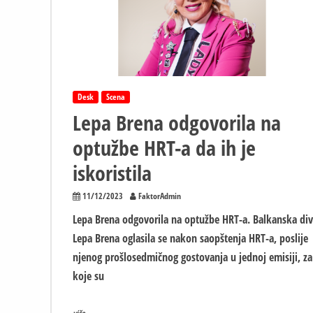
do
90.000
evra
bruto
Desk
Scena
Lepa Brena odgovorila na
optužbe HRT-a da ih je
iskoristila
11/12/2023
FaktorAdmin
Lepa Brena odgovorila na optužbe HRT-a. Balkanska di
Lepa Brena oglasila se nakon saopštenja HRT-a, poslije
njenog prošlosedmičnog gostovanja u jednoj emisiji, za
koje su