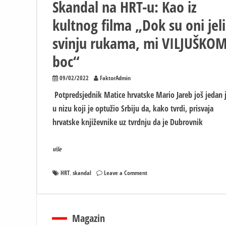
Skandal na HRT-u: Kao iz
kultnog filma „Dok su oni jeli
svinju rukama, mi VILJUŠKO
boc“
09/02/2022
FaktorAdmin
Potpredsjednik Matice hrvatske Mario Jareb još jedan 
u nizu koji je optužio Srbiju da, kako tvrdi, prisvaja
hrvatske književnike uz tvrdnju da je Dubrovnik
više
on
HRT
skandal
Leave a Comment
,
Skandal
na
HRT-
u:
Magazin
Kao