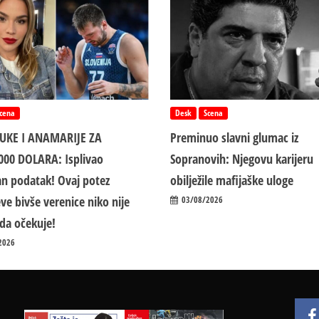
cena
Desk
Scena
LUKE I ANAMARIJE ZA
Preminuo slavni glumac iz
000 DOLARA: Isplivao
Sopranovih: Njegovu karijeru
n podatak! Ovaj potez
obilježile mafijaške uloge
ve bivše verenice niko nije
03/08/2026
da očekuje!
2026