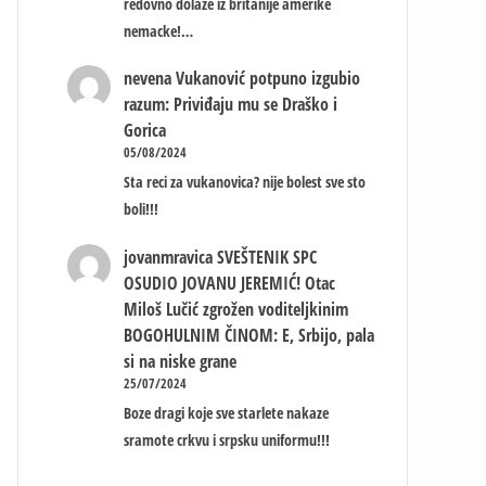
redovno dolaze iz britanije amerike
nemacke!…
nevena
Vukanović potpuno izgubio
razum: Priviđaju mu se Draško i
Gorica
05/08/2024
Sta reci za vukanovica? nije bolest sve sto
boli!!!
jovanmravica
SVEŠTENIK SPC
OSUDIO JOVANU JEREMIĆ! Otac
Miloš Lučić zgrožen voditeljkinim
BOGOHULNIM ČINOM: E, Srbijo, pala
si na niske grane
25/07/2024
Boze dragi koje sve starlete nakaze
sramote crkvu i srpsku uniformu!!!