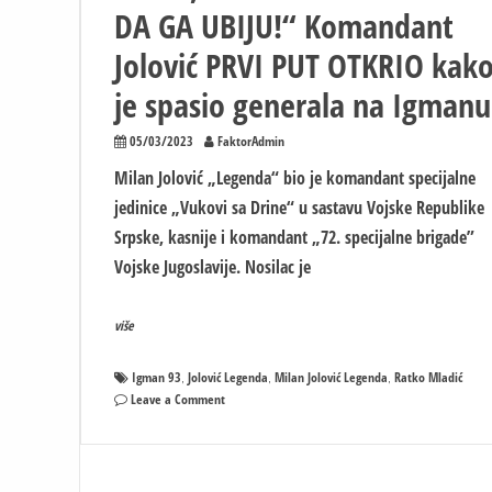
DA GA UBIJU!“ Komandant
Jolović PRVI PUT OTKRIO kak
je spasio generala na Igmanu
05/03/2023
FaktorAdmin
Milan Jolović „Legenda“ bio je komandant specijalne
jedinice „Vukovi sa Drine“ u sastavu Vojske Republike
Srpske, kasnije i komandant „72. specijalne brigade”
Vojske Jugoslavije. Nosilac je
više
Igman 93
Jolović Legenda
Milan Jolović Legenda
Ratko Mladić
,
,
,
on
Leave a Comment
„MLADIĆ
BIO
ZAROBLJEN
U