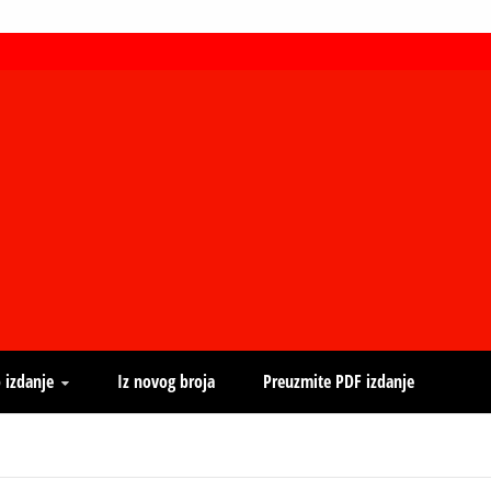
 izdanje
Iz novog broja
Preuzmite PDF izdanje