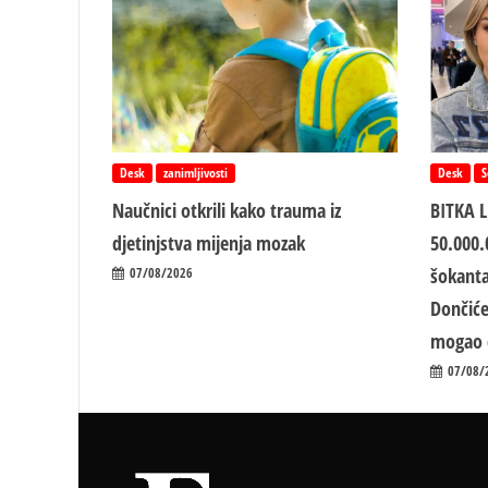
Desk
zanimljivosti
Desk
S
Naučnici otkrili kako trauma iz
BITKA 
d‌jetinjstva mijenja mozak
50.000.
šokanta
07/08/2026
Dončiće
mogao 
07/08/