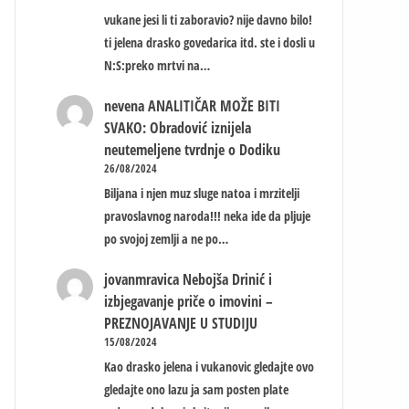
vukane jesi li ti zaboravio? nije davno bilo!
ti jelena drasko govedarica itd. ste i dosli u
N:S:preko mrtvi na…
nevena
ANALITIČAR MOŽE BITI
SVAKO: Obradović iznijela
neutemeljene tvrdnje o Dodiku
26/08/2024
Biljana i njen muz sluge natoa i mrzitelji
pravoslavnog naroda!!! neka ide da pljuje
po svojoj zemlji a ne po…
jovanmravica
Nebojša Drinić i
izbjegavanje priče o imovini –
PREZNOJAVANJE U STUDIJU
15/08/2024
Kao drasko jelena i vukanovic gledajte ovo
gledajte ono lazu ja sam posten plate