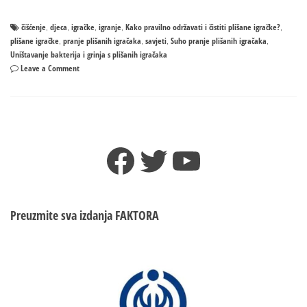
čišćenje
djeca
igračke
igranje
Kako pravilno održavati i čistiti plišane igračke?
,
,
,
,
,
plišane igračke
pranje plišanih igračaka
savjeti
Suho pranje plišanih igračaka
,
,
,
,
Uništavanje bakterija i grinja s plišanih igračaka
on
Leave a Comment
Kako
pravilno
održavati
i
čistiti
Facebook
Twitter
YouTube
plišane
igračke?
Preuzmite sva izdanja
FAKTORA