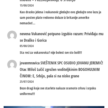
15/08/2024
Kao drasko jelena i vukanovic gledajte ovo gledajte ono lazu ja
sam posten plate redovno dolaze iz britanije amerike
nemacke!…
nevena
Vukanović potpuno izgubio razum: Priviđaju mu
se Draško i Gorica
05/08/2024
Sta reci za vukanovica? nije bolest sve sto boli!!!
jovanmravica
SVEŠTENIK SPC OSUDIO JOVANU JEREMIĆ!
Otac Miloš Lučić zgrožen voditeljkinim BOGOHULNIM
ČINOM: E, Srbijo, pala si na niske grane
25/07/2024
Boze dragi koje sve starlete nakaze sramote crkvu i srpsku
uniformu!!!