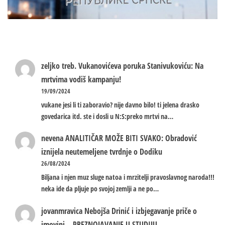
zeljko treb.
Vukanovićeva poruka Stanivukoviću: Na
mrtvima vodiš kampanju!
19/09/2024
vukane jesi li ti zaboravio? nije davno bilo! ti jelena drasko
govedarica itd. ste i dosli u N:S:preko mrtvi na…
nevena
ANALITIČAR MOŽE BITI SVAKO: Obradović
iznijela neutemeljene tvrdnje o Dodiku
26/08/2024
Biljana i njen muz sluge natoa i mrzitelji pravoslavnog naroda!!!
neka ide da pljuje po svojoj zemlji a ne po…
jovanmravica
Nebojša Drinić i izbjegavanje priče o
imovini – PREZNOJAVANJE U STUDIJU