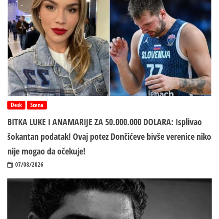
Desk
Scena
BITKA LUKE I ANAMARIJE ZA 50.000.000 DOLARA: Isplivao
šokantan podatak! Ovaj potez Dončićeve bivše verenice niko
nije mogao da očekuje!
07/08/2026