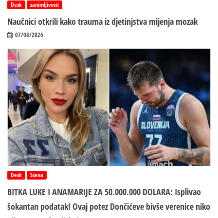
Desk
zanimljivosti
Naučnici otkrili kako trauma iz d‌jetinjstva mijenja mozak
07/08/2026
Desk
Scena
BITKA LUKE I ANAMARIJE ZA 50.000.000 DOLARA: Isplivao
šokantan podatak! Ovaj potez Dončićeve bivše verenice niko