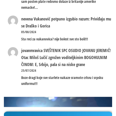
sam posten plate redovno dolaze iz britanije amerike
nemacke!…
nevena
Vukanović potpuno izgubio razum: Priviđaju mu
se Draško i Gorica
05/08/2024
Sta reci za vukanovica? nije bolest sve sto boli!!!
jovanmravica
SVEŠTENIK SPC OSUDIO JOVANU JEREMIĆ!
Otac Miloš Lučić zgrožen voditeljkinim BOGOHULNIM
ČINOM: E, Srbijo, pala si na niske grane
25/07/2024
Boze dragi koje sve starlete nakaze sramote crkvu i srpsku
uniformu!!!