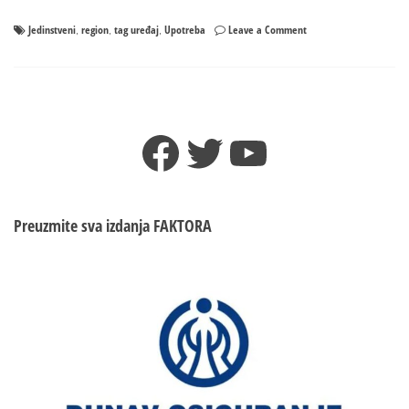
on
Jedinstveni
region
tag uređaj
Upotreba
Leave a Comment
,
,
,
Poznato
kada
počinje
upotreba
jedinstvenog
Facebook
Twitter
YouTube
tag
uređaja
Preuzmite sva izdanja
FAKTORA