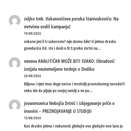
zeljko treb.
Vukanovićeva poruka Stanivukoviću: Na
mrtvima vodiš kampanju!
19/09/2024
vukane jesi li ti zaboravio? nije davno bilo! ti jelena drasko
govedarica itd. ste i dosli u N:S:preko mrtvi na…
nevena
ANALITIČAR MOŽE BITI SVAKO: Obradović
iznijela neutemeljene tvrdnje o Dodiku
26/08/2024
Biljana i njen muz sluge natoa i mrzitelji pravoslavnog naroda!!!
neka ide da pljuje po svojoj zemlji a ne po…
jovanmravica
Nebojša Drinić i izbjegavanje priče o
imovini – PREZNOJAVANJE U STUDIJU
15/08/2024
Kao drasko jelena i vukanovic gledajte ovo gledajte ono lazu ja