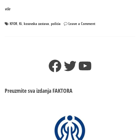
više
on
KFOR
Ki
kosovska zastava
policia
Leave a Comment
,
,
,
ZAPALILI
TROBOJKU
Uhapšena
3
muškaraca
Facebook
Twitter
YouTube
zbog
uništavanja
srpske
zastave
u
Preuzmite sva izdanja
FAKTORA
Gračanici