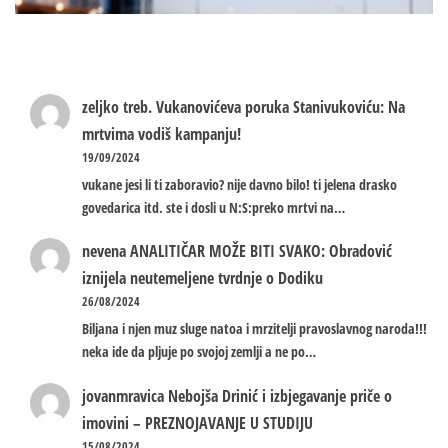
zeljko treb.
Vukanovićeva poruka Stanivukoviću: Na
mrtvima vodiš kampanju!
19/09/2024
vukane jesi li ti zaboravio? nije davno bilo! ti jelena drasko
govedarica itd. ste i dosli u N:S:preko mrtvi na…
nevena
ANALITIČAR MOŽE BITI SVAKO: Obradović
iznijela neutemeljene tvrdnje o Dodiku
26/08/2024
Biljana i njen muz sluge natoa i mrzitelji pravoslavnog naroda!!!
neka ide da pljuje po svojoj zemlji a ne po…
jovanmravica
Nebojša Drinić i izbjegavanje priče o
imovini – PREZNOJAVANJE U STUDIJU
15/08/2024