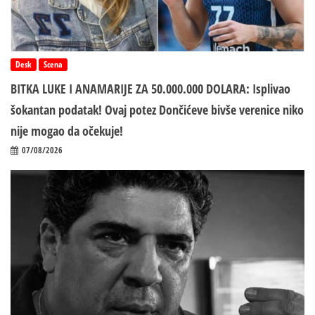
Desk
Scena
BITKA LUKE I ANAMARIJE ZA 50.000.000 DOLARA: Isplivao
šokantan podatak! Ovaj potez Dončićeve bivše verenice niko
nije mogao da očekuje!
07/08/2026