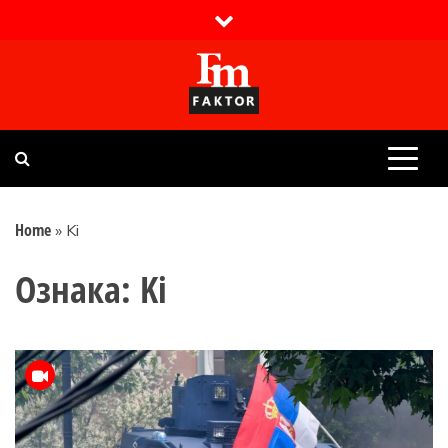
Skip
to
content
Faktor magazin
Uvijek presudan
Home
»
Ki
Ознака:
Ki