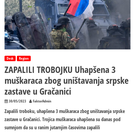
Desk
Region
ZAPALILI TROBOJKU Uhapšena 3
muškaraca zbog uništavanja srpske
zastave u Gračanici
30/05/2023
FaktorAdmin
Zapalili troboku, uhapšena 3 muškaraca zbog uništavanja srpske
zastave u Gračanici. Trojica muškaraca uhapšena su danas pod
sumnjom da su u ranim jutarnjim časovima zapalili