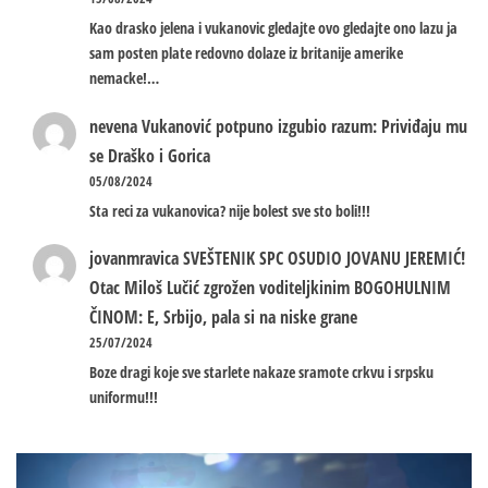
Kao drasko jelena i vukanovic gledajte ovo gledajte ono lazu ja
sam posten plate redovno dolaze iz britanije amerike
nemacke!…
nevena
Vukanović potpuno izgubio razum: Priviđaju mu
se Draško i Gorica
05/08/2024
Sta reci za vukanovica? nije bolest sve sto boli!!!
jovanmravica
SVEŠTENIK SPC OSUDIO JOVANU JEREMIĆ!
Otac Miloš Lučić zgrožen voditeljkinim BOGOHULNIM
ČINOM: E, Srbijo, pala si na niske grane
25/07/2024
Boze dragi koje sve starlete nakaze sramote crkvu i srpsku
uniformu!!!