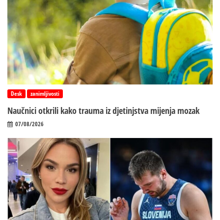
Desk
zanimljivosti
Naučnici otkrili kako trauma iz d‌jetinjstva mijenja mozak
07/08/2026