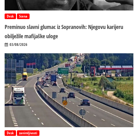
Desk
Scena
Preminuo slavni glumac iz Sopranovih: Njegovu karijeru
obilježile mafijaške uloge
03/08/2026
Desk
zanimljivosti