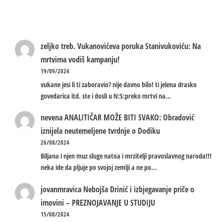
zeljko treb.
Vukanovićeva poruka Stanivukoviću: Na
mrtvima vodiš kampanju!
19/09/2024
vukane jesi li ti zaboravio? nije davno bilo! ti jelena drasko
govedarica itd. ste i dosli u N:S:preko mrtvi na…
nevena
ANALITIČAR MOŽE BITI SVAKO: Obradović
iznijela neutemeljene tvrdnje o Dodiku
26/08/2024
Biljana i njen muz sluge natoa i mrzitelji pravoslavnog naroda!!!
neka ide da pljuje po svojoj zemlji a ne po…
jovanmravica
Nebojša Drinić i izbjegavanje priče o
imovini – PREZNOJAVANJE U STUDIJU
15/08/2024