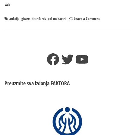
više
on
aukcija
gitare
kit ričards
pol mekartni
Leave a Comment
,
,
,
Gitare
Kita
Ričardsa
i
Pola
Facebook
Twitter
YouTube
Mekartnija
na
aukciji
Preuzmite sva izdanja
FAKTORA