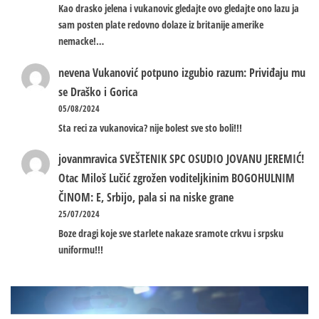
Kao drasko jelena i vukanovic gledajte ovo gledajte ono lazu ja
sam posten plate redovno dolaze iz britanije amerike
nemacke!…
nevena
Vukanović potpuno izgubio razum: Priviđaju mu
se Draško i Gorica
05/08/2024
Sta reci za vukanovica? nije bolest sve sto boli!!!
jovanmravica
SVEŠTENIK SPC OSUDIO JOVANU JEREMIĆ!
Otac Miloš Lučić zgrožen voditeljkinim BOGOHULNIM
ČINOM: E, Srbijo, pala si na niske grane
25/07/2024
Boze dragi koje sve starlete nakaze sramote crkvu i srpsku
uniformu!!!