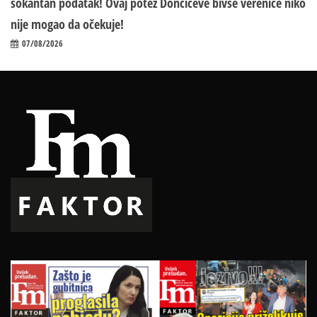
šokantan podatak! Ovaj potez Dončićeve bivše verenice niko
nije mogao da očekuje!
07/08/2026