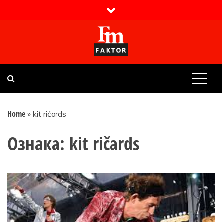
Skip
to
content
Faktor magazin
Uvijek presudan
Home
»
kit ričards
Ознака:
kit ričards