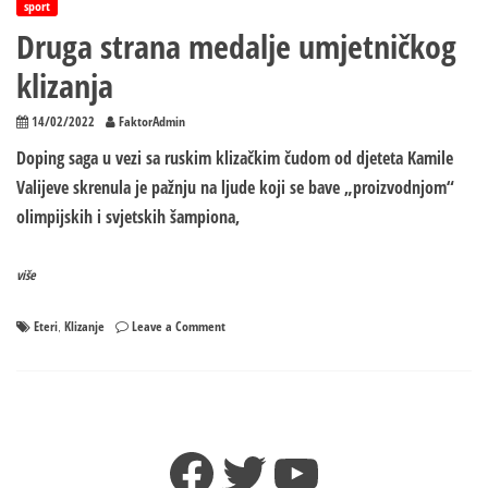
sport
Druga strana medalje umjetničkog
klizanja
14/02/2022
FaktorAdmin
Doping saga u vezi sa ruskim klizačkim čudom od djeteta Kamile
Valijeve skrenula je pažnju na ljude koji se bave „proizvodnjom“
olimpijskih i svjetskih šampiona,
više
on
Eteri
Klizanje
Leave a Comment
,
Druga
strana
medalje
umjetničkog
klizanja
Facebook
Twitter
YouTube