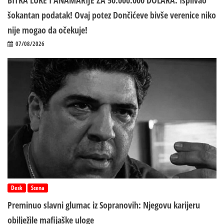
BITKA LUKE I ANAMARIJE ZA 50.000.000 DOLARA: Isplivao
šokantan podatak! Ovaj potez Dončićeve bivše verenice niko
nije mogao da očekuje!
07/08/2026
Desk
Scena
Preminuo slavni glumac iz Sopranovih: Njegovu karijeru
obilježile mafijaške uloge