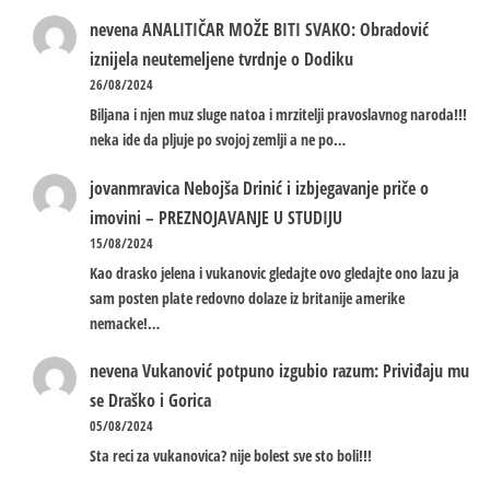
nevena
ANALITIČAR MOŽE BITI SVAKO: Obradović
iznijela neutemeljene tvrdnje o Dodiku
26/08/2024
Biljana i njen muz sluge natoa i mrzitelji pravoslavnog naroda!!!
neka ide da pljuje po svojoj zemlji a ne po…
jovanmravica
Nebojša Drinić i izbjegavanje priče o
imovini – PREZNOJAVANJE U STUDIJU
15/08/2024
Kao drasko jelena i vukanovic gledajte ovo gledajte ono lazu ja
sam posten plate redovno dolaze iz britanije amerike
nemacke!…
nevena
Vukanović potpuno izgubio razum: Priviđaju mu
se Draško i Gorica
05/08/2024
Sta reci za vukanovica? nije bolest sve sto boli!!!