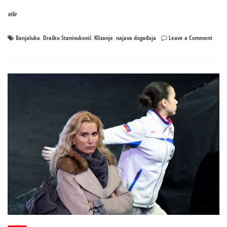
više
on
Banjaluka
Draško Stanivuković
Klizanje
najava događaja
Leave a Comment
,
,
,
NAJNE
NAJAV
JEDN
POLIT
–
Klizan
sa
grado