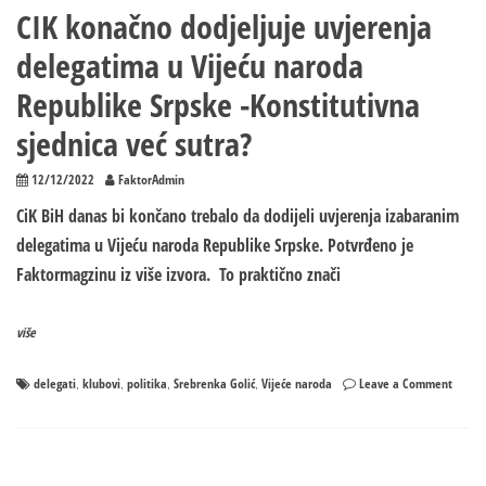
CIK konačno dodjeljuje uvjerenja
delegatima u Vijeću naroda
Republike Srpske -Konstitutivna
sjednica već sutra?
12/12/2022
FaktorAdmin
CiK BiH danas bi končano trebalo da dodijeli uvjerenja izabaranim
delegatima u Vijeću naroda Republike Srpske. Potvrđeno je
Faktormagzinu iz više izvora. To praktično znači
više
on
delegati
klubovi
politika
Srebrenka Golić
Vijeće naroda
Leave a Comment
,
,
,
,
CIK
konač
dodjel
uvjere