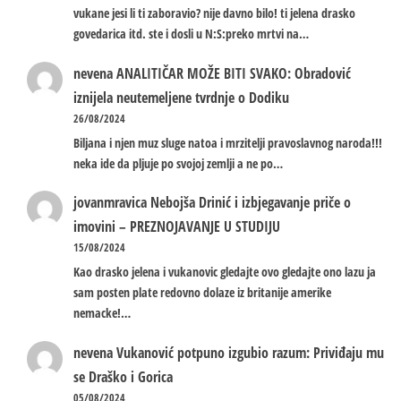
vukane jesi li ti zaboravio? nije davno bilo! ti jelena drasko
govedarica itd. ste i dosli u N:S:preko mrtvi na…
nevena
ANALITIČAR MOŽE BITI SVAKO: Obradović
iznijela neutemeljene tvrdnje o Dodiku
26/08/2024
Biljana i njen muz sluge natoa i mrzitelji pravoslavnog naroda!!!
neka ide da pljuje po svojoj zemlji a ne po…
jovanmravica
Nebojša Drinić i izbjegavanje priče o
imovini – PREZNOJAVANJE U STUDIJU
15/08/2024
Kao drasko jelena i vukanovic gledajte ovo gledajte ono lazu ja
sam posten plate redovno dolaze iz britanije amerike
nemacke!…
nevena
Vukanović potpuno izgubio razum: Priviđaju mu
se Draško i Gorica
05/08/2024