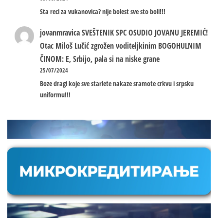
Sta reci za vukanovica? nije bolest sve sto boli!!!
jovanmravica
SVEŠTENIK SPC OSUDIO JOVANU JEREMIĆ!
Otac Miloš Lučić zgrožen voditeljkinim BOGOHULNIM
ČINOM: E, Srbijo, pala si na niske grane
25/07/2024
Boze dragi koje sve starlete nakaze sramote crkvu i srpsku
uniformu!!!