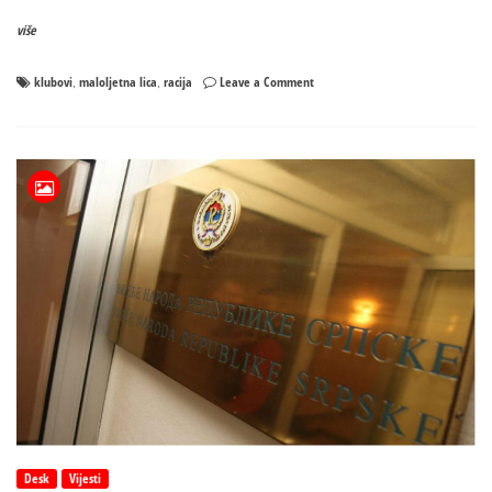
više
on
klubovi
maloljetna lica
racija
Leave a Comment
,
,
Racije
u
Banjaluci:
Maloljetnici
konzumirali
alkohol,
konobarima
prekršajni
nalozi
Desk
Vijesti