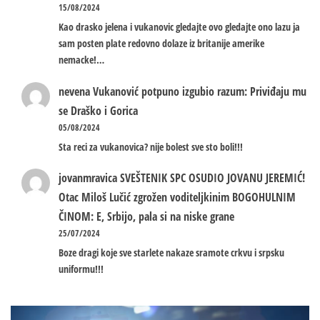
15/08/2024
Kao drasko jelena i vukanovic gledajte ovo gledajte ono lazu ja
sam posten plate redovno dolaze iz britanije amerike
nemacke!…
nevena
Vukanović potpuno izgubio razum: Priviđaju mu
se Draško i Gorica
05/08/2024
Sta reci za vukanovica? nije bolest sve sto boli!!!
jovanmravica
SVEŠTENIK SPC OSUDIO JOVANU JEREMIĆ!
Otac Miloš Lučić zgrožen voditeljkinim BOGOHULNIM
ČINOM: E, Srbijo, pala si na niske grane
25/07/2024
Boze dragi koje sve starlete nakaze sramote crkvu i srpsku
uniformu!!!