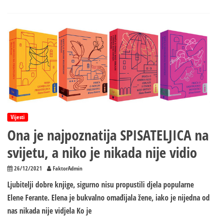
Šest
romana
u
finalu
za
NIN-
ovu
nagradu
Vijesti
Ona je najpoznatija SPISATELJICA na
svijetu, a niko je nikada nije vidio
26/12/2021
FaktorAdmin
Ljubitelji dobre knjige, sigurno nisu propustili djela popularne
Elene Ferante. Elena je bukvalno omađijala žene, iako je nijedna od
nas nikada nije vidjela Ko je