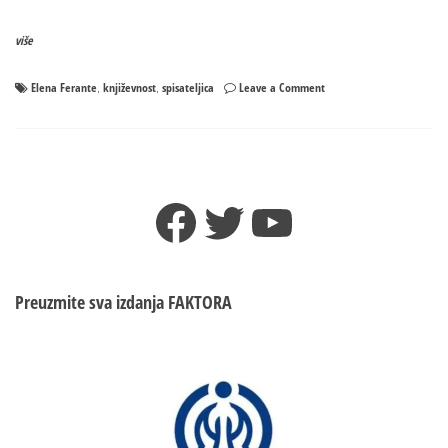
više
on
Elena Ferante
književnost
spisateljica
Leave a Comment
,
,
Ona
je
najpoznatija
SPISATELJICA
na
Facebook
Twitter
YouTube
svijetu,
a
niko
je
nikada
Preuzmite sva izdanja
FAKTORA
nije
vidio