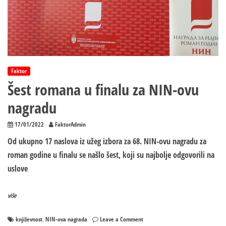
Faktor
Šest romana u finalu za NIN-ovu
nagradu
17/01/2022
FaktorAdmin
Od ukupno 17 naslova iz užeg izbora za 68. NIN-ovu nagradu za
roman godine u finalu se našlo šest, koji su najbolje odgovorili na
uslove
više
on
književnost
NIN-ova nagrada
Leave a Comment
,