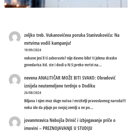
zeljko treb.
Vukanovićeva poruka Stanivukoviću: Na
mrtvima vodiš kampanju!
19/09/2024
vukane jesi li ti zaboravio? nije davno bilo! ti jelena drasko
govedarica itd. ste i dosli u N:S:preko mrtvi na…
nevena
ANALITIČAR MOŽE BITI SVAKO: Obradović
iznijela neutemeljene tvrdnje o Dodiku
26/08/2024
Biljana i njen muz sluge natoa i mrzitelji pravoslavnog naroda!!!
neka ide da pljuje po svojoj zemlji a ne po…
jovanmravica
Nebojša Drinić i izbjegavanje priče o
imovini – PREZNOJAVANJE U STUDIJU