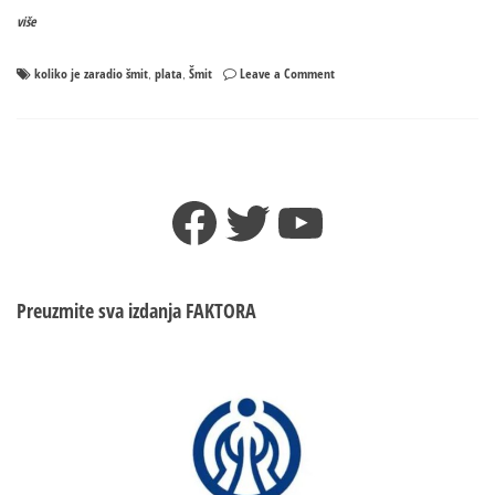
više
on
koliko je zaradio šmit
plata
Šmit
Leave a Comment
,
,
Šmit
u
BiH
inkasirao
četiri
Facebook
Twitter
YouTube
miliona
maraka
Preuzmite sva izdanja
FAKTORA