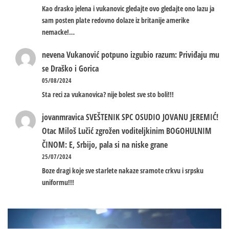
Kao drasko jelena i vukanovic gledajte ovo gledajte ono lazu ja
sam posten plate redovno dolaze iz britanije amerike
nemacke!…
nevena
Vukanović potpuno izgubio razum: Priviđaju mu
se Draško i Gorica
05/08/2024
Sta reci za vukanovica? nije bolest sve sto boli!!!
jovanmravica
SVEŠTENIK SPC OSUDIO JOVANU JEREMIĆ!
Otac Miloš Lučić zgrožen voditeljkinim BOGOHULNIM
ČINOM: E, Srbijo, pala si na niske grane
25/07/2024
Boze dragi koje sve starlete nakaze sramote crkvu i srpsku
uniformu!!!