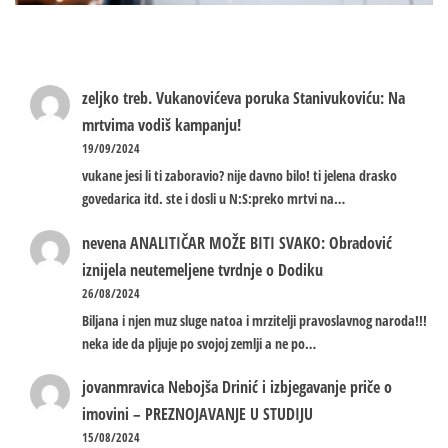
zeljko treb.
Vukanovićeva poruka Stanivukoviću: Na
mrtvima vodiš kampanju!
19/09/2024
vukane jesi li ti zaboravio? nije davno bilo! ti jelena drasko
govedarica itd. ste i dosli u N:S:preko mrtvi na…
nevena
ANALITIČAR MOŽE BITI SVAKO: Obradović
iznijela neutemeljene tvrdnje o Dodiku
26/08/2024
Biljana i njen muz sluge natoa i mrzitelji pravoslavnog naroda!!!
neka ide da pljuje po svojoj zemlji a ne po…
jovanmravica
Nebojša Drinić i izbjegavanje priče o
imovini – PREZNOJAVANJE U STUDIJU
15/08/2024