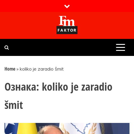
Skip
to
content
Faktor magazin
Uvijek presudan
Home
»
koliko je zaradio šmit
Ознака:
koliko je zaradio
šmit