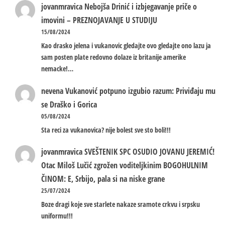
jovanmravica
Nebojša Drinić i izbjegavanje priče o
imovini – PREZNOJAVANJE U STUDIJU
15/08/2024
Kao drasko jelena i vukanovic gledajte ovo gledajte ono lazu ja
sam posten plate redovno dolaze iz britanije amerike
nemacke!…
nevena
Vukanović potpuno izgubio razum: Priviđaju mu
se Draško i Gorica
05/08/2024
Sta reci za vukanovica? nije bolest sve sto boli!!!
jovanmravica
SVEŠTENIK SPC OSUDIO JOVANU JEREMIĆ!
Otac Miloš Lučić zgrožen voditeljkinim BOGOHULNIM
ČINOM: E, Srbijo, pala si na niske grane
25/07/2024
Boze dragi koje sve starlete nakaze sramote crkvu i srpsku
uniformu!!!