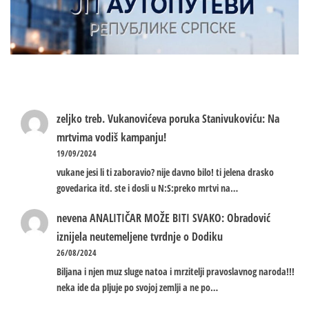
zeljko treb.
Vukanovićeva poruka Stanivukoviću: Na
mrtvima vodiš kampanju!
19/09/2024
vukane jesi li ti zaboravio? nije davno bilo! ti jelena drasko
govedarica itd. ste i dosli u N:S:preko mrtvi na…
nevena
ANALITIČAR MOŽE BITI SVAKO: Obradović
iznijela neutemeljene tvrdnje o Dodiku
26/08/2024
Biljana i njen muz sluge natoa i mrzitelji pravoslavnog naroda!!!
neka ide da pljuje po svojoj zemlji a ne po…