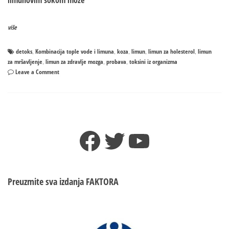
limunovim sokom može
više
detoks
Kombinacija tople vode i limuna
koza
limun
limun za holesterol
limun
,
,
,
,
,
za mršavljenje
limun za zdravlje mozga
probava
toksini iz organizma
,
,
,
on
Leave a Comment
Kombinacija
tople
vode
i
limuna
Facebook
Twitter
YouTube
izbacuje
toksine
iz
tijela
Preuzmite sva izdanja
FAKTORA