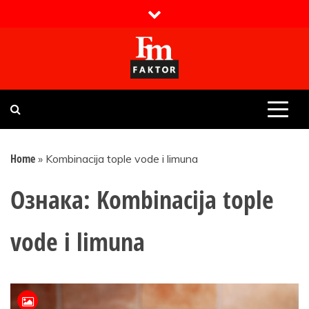
Skip
to
content
Faktor magazin
Uvijek presudan
Home
»
Kombinacija tople vode i limuna
Ознака:
Kombinacija tople
vode i limuna