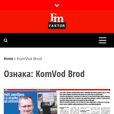
Skip
to
content
Faktor magazin
Uvijek presudan
Home
»
KomVod Brod
Ознака:
KomVod Brod