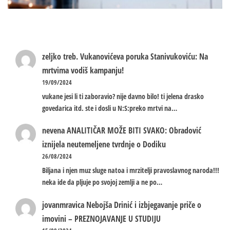
zeljko treb.
Vukanovićeva poruka Stanivukoviću: Na
mrtvima vodiš kampanju!
19/09/2024
vukane jesi li ti zaboravio? nije davno bilo! ti jelena drasko
govedarica itd. ste i dosli u N:S:preko mrtvi na…
nevena
ANALITIČAR MOŽE BITI SVAKO: Obradović
iznijela neutemeljene tvrdnje o Dodiku
26/08/2024
Biljana i njen muz sluge natoa i mrzitelji pravoslavnog naroda!!!
neka ide da pljuje po svojoj zemlji a ne po…
jovanmravica
Nebojša Drinić i izbjegavanje priče o
imovini – PREZNOJAVANJE U STUDIJU