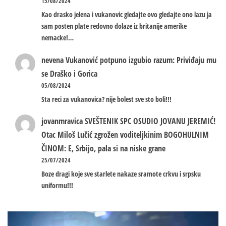
15/08/2024
Kao drasko jelena i vukanovic gledajte ovo gledajte ono lazu ja
sam posten plate redovno dolaze iz britanije amerike
nemacke!…
nevena
Vukanović potpuno izgubio razum: Priviđaju mu
se Draško i Gorica
05/08/2024
Sta reci za vukanovica? nije bolest sve sto boli!!!
jovanmravica
SVEŠTENIK SPC OSUDIO JOVANU JEREMIĆ!
Otac Miloš Lučić zgrožen voditeljkinim BOGOHULNIM
ČINOM: E, Srbijo, pala si na niske grane
25/07/2024
Boze dragi koje sve starlete nakaze sramote crkvu i srpsku
uniformu!!!