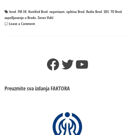
brod
FM 38
KomVod Brod
nepotizam
opština Brod
Radio Brod
SDS
TO Brod
,
,
,
,
,
,
,
,
zapošljavanja u Brodu
Zoran Vidić
,
on
Leave a Comment
Da
li
je
načelnik
Broda,
Facebook
Twitter
YouTube
Zoran
Vidić
KRALJ
NEPOTIZMA?
Preuzmite sva izdanja
FAKTORA