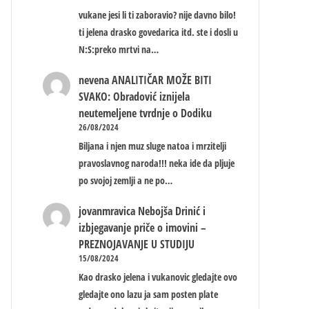
vukane jesi li ti zaboravio? nije davno bilo!
ti jelena drasko govedarica itd. ste i dosli u
N:S:preko mrtvi na…
nevena
ANALITIČAR MOŽE BITI
SVAKO: Obradović iznijela
neutemeljene tvrdnje o Dodiku
26/08/2024
Biljana i njen muz sluge natoa i mrzitelji
pravoslavnog naroda!!! neka ide da pljuje
po svojoj zemlji a ne po…
jovanmravica
Nebojša Drinić i
izbjegavanje priče o imovini –
PREZNOJAVANJE U STUDIJU
15/08/2024
Kao drasko jelena i vukanovic gledajte ovo
gledajte ono lazu ja sam posten plate