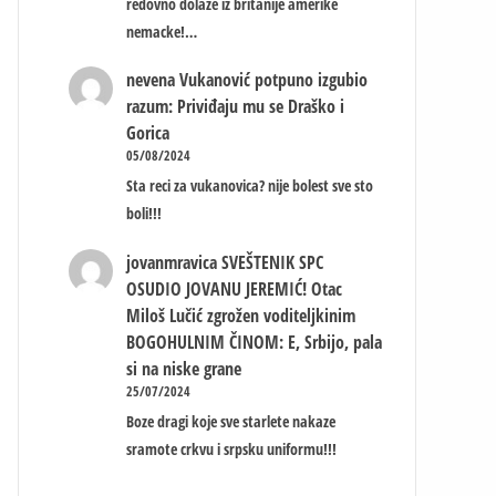
redovno dolaze iz britanije amerike
nemacke!…
nevena
Vukanović potpuno izgubio
razum: Priviđaju mu se Draško i
Gorica
05/08/2024
Sta reci za vukanovica? nije bolest sve sto
boli!!!
jovanmravica
SVEŠTENIK SPC
OSUDIO JOVANU JEREMIĆ! Otac
Miloš Lučić zgrožen voditeljkinim
BOGOHULNIM ČINOM: E, Srbijo, pala
si na niske grane
25/07/2024
Boze dragi koje sve starlete nakaze
sramote crkvu i srpsku uniformu!!!