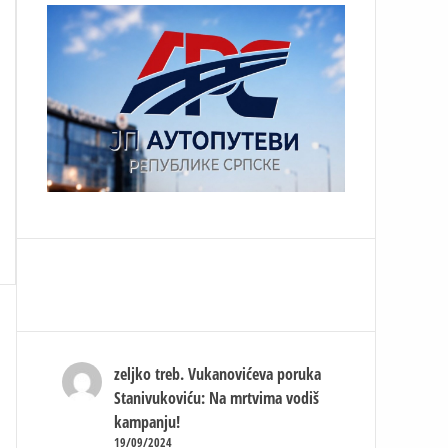
zeljko treb.
Vukanovićeva poruka
Stanivukoviću: Na mrtvima vodiš
kampanju!
19/09/2024