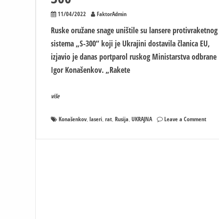
11/04/2022
FaktorAdmin
Ruske oružane snage uništile su lansere protivraketnog
sistema „S-300“ koji je Ukrajini dostavila članica EU,
izjavio je danas portparol ruskog Ministarstva odbrane
Igor Konašenkov. „Rakete
više
on
Konašenkov
laseri
rat
Rusija
UKRAJNA
Leave a Comment
,
,
,
,
Rusi
uništi
laser
proti
siste
„S-
300“