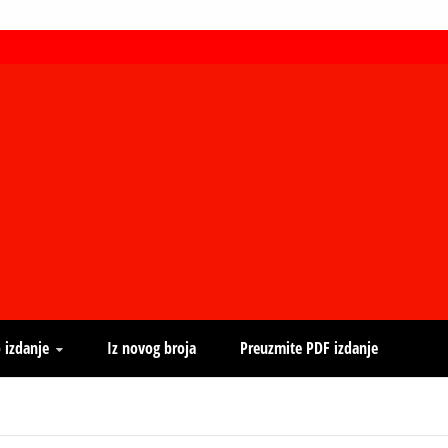
 izdanje
Iz novog broja
Preuzmite PDF izdanje