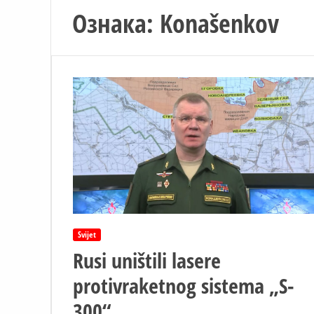
Ознака:
Konašenkov
Svijet
Rusi uništili lasere
protivraketnog sistema „S-
300“