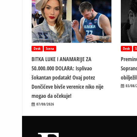
Desk
Scena
Desk
S
BITKA LUKE I ANAMARIJE ZA
Preminu
50.000.000 DOLARA: Isplivao
Soprano
šokantan podatak! Ovaj potez
obiljež
Dončićeve bivše verenice niko nije
03/08/
mogao da očekuje!
07/08/2026