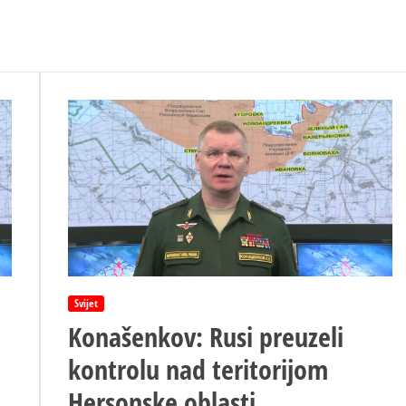
Svijet
Konašenkov: Rusi preuzeli
kontrolu nad teritorijom
Hersonske oblasti