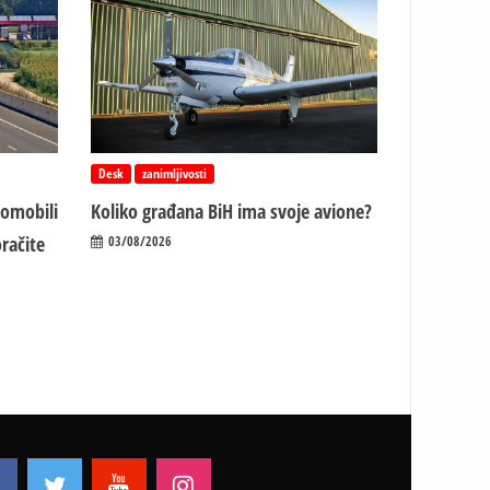
Desk
zanimljivosti
tomobili
Koliko građana BiH ima svoje avione?
račite
03/08/2026