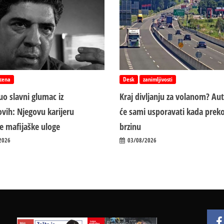
cena
Desk
zanimljivosti
o slavni glumac iz
Kraj divljanju za volanom? Au
vih: Njegovu karijeru
će sami usporavati kada preko
ile mafijaške uloge
brzinu
2026
03/08/2026