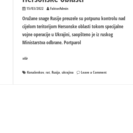
15/03/2022
FaktorAdmin
Oružane snage Rusije preuzele su potpunu kontrolu nad
cijelom teritorijom Hersonske oblasti tokom specijalne
vojne operacije u Ukrajini, saopšteno je iz ruskog
Ministarstva odbrane. Portparol
više
on
Konašenkov
rat
Rusija
ukrajina
Leave a Comment
,
,
,
Konašenkov:
li
Rusi
e
preuzeli
vraketnog
kontrolu
ma
nad
teritorijom
Hersonske
oblasti