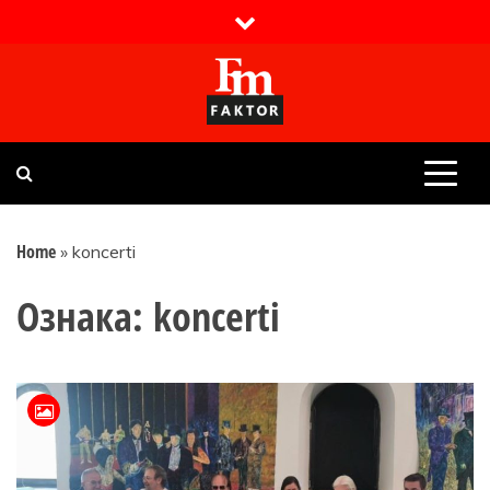
Skip
to
content
Faktor magazin
Uvijek presudan
Home
»
koncerti
Ознака:
koncerti