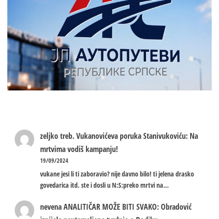
zeljko treb.
Vukanovićeva poruka Stanivukoviću: Na
mrtvima vodiš kampanju!
19/09/2024
vukane jesi li ti zaboravio? nije davno bilo! ti jelena drasko
govedarica itd. ste i dosli u N:S:preko mrtvi na…
nevena
ANALITIČAR MOŽE BITI SVAKO: Obradović