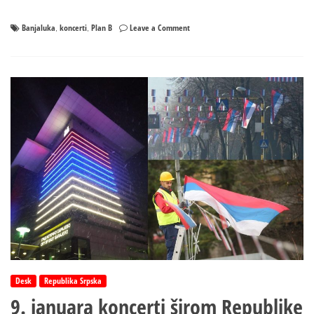
on
Banjaluka
koncerti
Plan B
Leave a Comment
,
,
Večeras
u
Banjaluci
Bajaga,
Riblja
Čorba,
Dejan
Cukić…
Desk
Republika Srpska
9. januara koncerti širom Republike