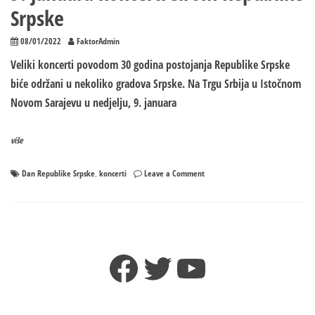
Srpske
08/01/2022
FaktorAdmin
Veliki koncerti povodom 30 godina postojanja Republike Srpske
biće održani u nekoliko gradova Srpske. Na Trgu Srbija u Istočnom
Novom Sarajevu u nedjelju, 9. januara
više
on
Dan Republike Srpske
koncerti
Leave a Comment
,
9.
januara
koncerti
širom
Republike
Facebook
Twitter
YouTube
Srpske