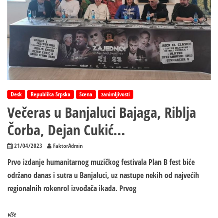
Desk
Republika Srpska
Scena
zanimljivosti
Večeras u Banjaluci Bajaga, Riblja
Čorba, Dejan Cukić…
21/04/2023
FaktorAdmin
Prvo izdanje humanitarnog muzičkog festivala Plan B fest biće
održano danas i sutra u Banjaluci, uz nastupe nekih od najvećih
regionalnih rokenrol izvođača ikada. Prvog
više