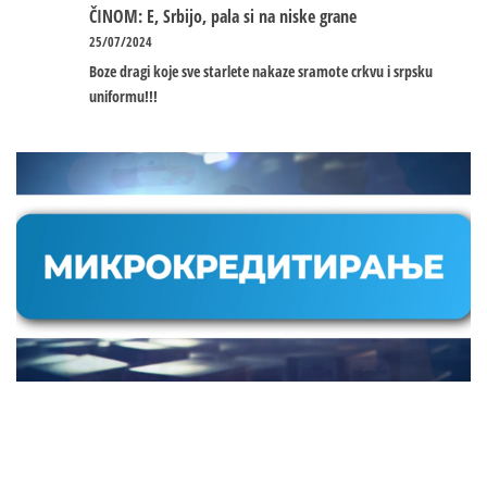
ČINOM: E, Srbijo, pala si na niske grane
25/07/2024
Boze dragi koje sve starlete nakaze sramote crkvu i srpsku
uniformu!!!