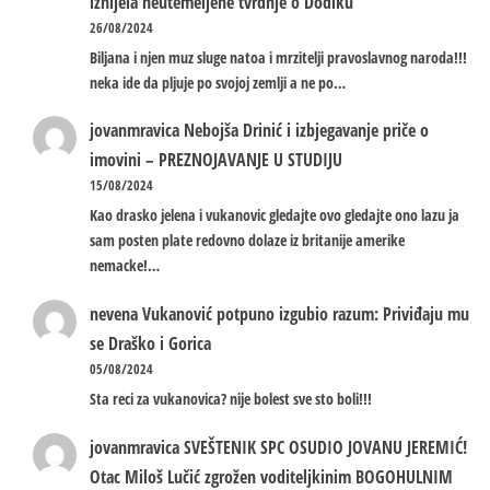
iznijela neutemeljene tvrdnje o Dodiku
26/08/2024
Biljana i njen muz sluge natoa i mrzitelji pravoslavnog naroda!!!
neka ide da pljuje po svojoj zemlji a ne po…
jovanmravica
Nebojša Drinić i izbjegavanje priče o
imovini – PREZNOJAVANJE U STUDIJU
15/08/2024
Kao drasko jelena i vukanovic gledajte ovo gledajte ono lazu ja
sam posten plate redovno dolaze iz britanije amerike
nemacke!…
nevena
Vukanović potpuno izgubio razum: Priviđaju mu
se Draško i Gorica
05/08/2024
Sta reci za vukanovica? nije bolest sve sto boli!!!
jovanmravica
SVEŠTENIK SPC OSUDIO JOVANU JEREMIĆ!
Otac Miloš Lučić zgrožen voditeljkinim BOGOHULNIM