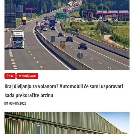
Desk
zanimljivosti
Kraj divljanju za volanom? Automobili će sami usporavati
kada prekoračite brzinu
03/08/2026