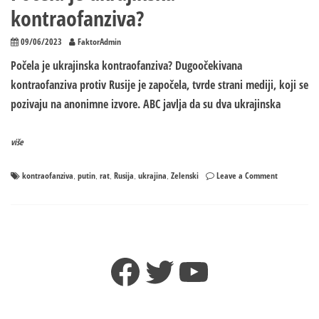
kontraofanziva?
09/06/2023
FaktorAdmin
Počela je ukrajinska kontraofanziva? Dugoočekivana
kontraofanziva protiv Rusije je započela, tvrde strani mediji, koji se
pozivaju na anonimne izvore. ABC javlja da su dva ukrajinska
više
on
kontraofanziva
putin
rat
Rusija
ukrajina
Zelenski
Leave a Comment
,
,
,
,
,
Počela
je
ukrajinska
kontraofanz
Facebook
Twitter
YouTube