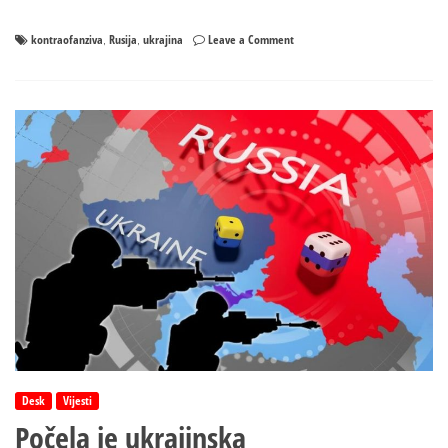
on
kontraofanziva
Rusija
ukrajina
Leave a Comment
,
,
Ukrajina
napala
Sevastopolj,
povrijeđene
24
osobe!
Desk
Vijesti
Počela je ukrajinska