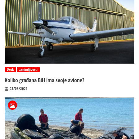
Desk
zanimljivosti
Koliko građana BiH ima svoje avione?
03/08/2026