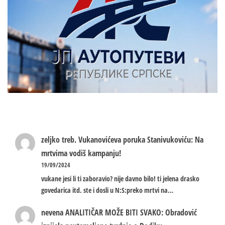
zeljko treb.
Vukanovićeva poruka Stanivukoviću: Na
mrtvima vodiš kampanju!
19/09/2024
vukane jesi li ti zaboravio? nije davno bilo! ti jelena drasko
govedarica itd. ste i dosli u N:S:preko mrtvi na…
nevena
ANALITIČAR MOŽE BITI SVAKO: Obradović