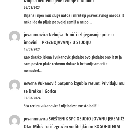
iznijela neutemeljene tvrdnje o Dodiku
26/08/2024
Biljana i njen muz sluge natoa i mrzitelji pravoslavnog naroda!!!
neka ide da pljuje po svojoj zemlji a ne po…
jovanmravica
Nebojša Drinić i izbjegavanje priče o
imovini – PREZNOJAVANJE U STUDIJU
15/08/2024
Kao drasko jelena i vukanovic gledajte ovo gledajte ono lazu ja
sam posten plate redovno dolaze iz britanije amerike
nemacke!…
nevena
Vukanović potpuno izgubio razum: Priviđaju mu
se Draško i Gorica
05/08/2024
Sta reci za vukanovica? nije bolest sve sto boli!!!
jovanmravica
SVEŠTENIK SPC OSUDIO JOVANU JEREMIĆ!
Otac Miloš Lučić zgrožen voditeljkinim BOGOHULNIM