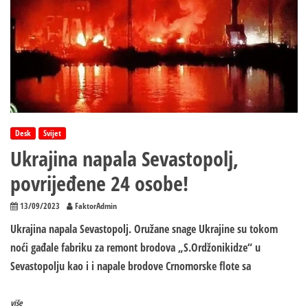
Desk
Svijet
Ukrajina napala Sevastopolj,
povrijeđene 24 osobe!
13/09/2023
FaktorAdmin
Ukrajina napala Sevastopolj. Oružane snage Ukrajine su tokom
noći gađale fabriku za remont brodova „S.Ordžonikidze“ u
Sevastopolju kao i i napale brodove Crnomorske flote sa
više