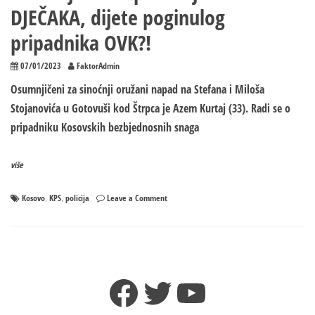
DJEČAKA, dijete poginulog
pripadnika OVK?!
07/01/2023
FaktorAdmin
Osumnjičeni za sinoćnji oružani napad na Stefana i Miloša
Stojanovića u Gotovuši kod Štrpca je Azem Kurtaj (33). Radi se o
pripadniku Kosovskih bezbjednosnih snaga
više
on
Kosovo
KPS
policija
Leave a Comment
,
,
Osumnjičen
za
pokušaj
ubistva
DJEČAKA,
Facebook
Twitter
YouTube
dijete
poginulog
pripadnika