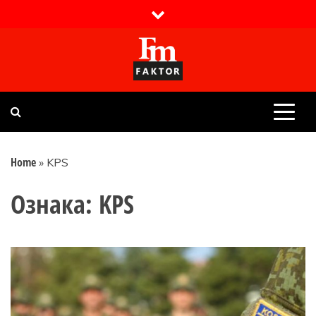
Skip
to
content
Faktor magazin
Uvijek presudan
Home
»
KPS
Ознака:
KPS