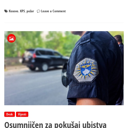
on
Kosovo
KPS
požar
Leave a Comment
,
,
Veliki
požar
zahvatio
vojnu
bazu
KBS-
a
na
zapadu
Kosova
i
Metohije
Desk
Vijesti
Osumnjičen za pokušaj ubistva