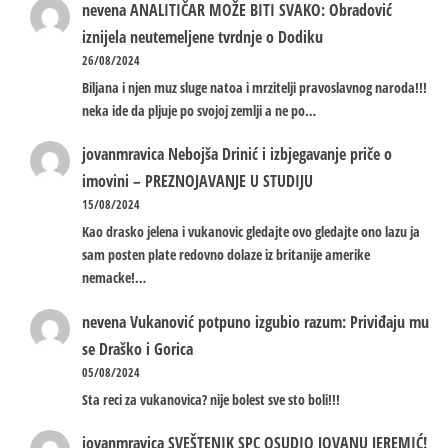
nevena
ANALITIČAR MOŽE BITI SVAKO: Obradović
iznijela neutemeljene tvrdnje o Dodiku
26/08/2024
Biljana i njen muz sluge natoa i mrzitelji pravoslavnog naroda!!!
neka ide da pljuje po svojoj zemlji a ne po…
jovanmravica
Nebojša Drinić i izbjegavanje priče o
imovini – PREZNOJAVANJE U STUDIJU
15/08/2024
Kao drasko jelena i vukanovic gledajte ovo gledajte ono lazu ja
sam posten plate redovno dolaze iz britanije amerike
nemacke!…
nevena
Vukanović potpuno izgubio razum: Priviđaju mu
se Draško i Gorica
05/08/2024
Sta reci za vukanovica? nije bolest sve sto boli!!!
jovanmravica
SVEŠTENIK SPC OSUDIO JOVANU JEREMIĆ!