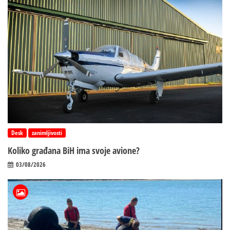
Desk
zanimljivosti
Koliko građana BiH ima svoje avione?
03/08/2026