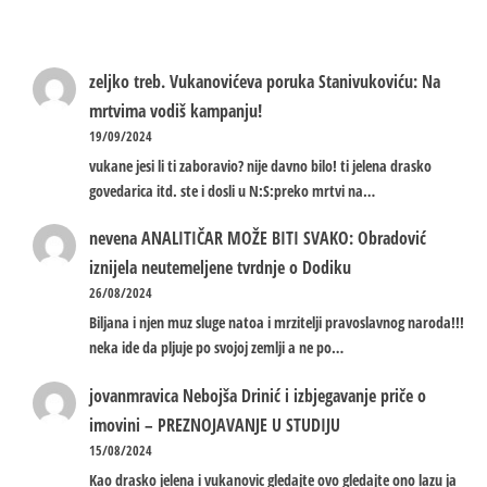
zeljko treb.
Vukanovićeva poruka Stanivukoviću: Na
mrtvima vodiš kampanju!
19/09/2024
vukane jesi li ti zaboravio? nije davno bilo! ti jelena drasko
govedarica itd. ste i dosli u N:S:preko mrtvi na…
nevena
ANALITIČAR MOŽE BITI SVAKO: Obradović
iznijela neutemeljene tvrdnje o Dodiku
26/08/2024
Biljana i njen muz sluge natoa i mrzitelji pravoslavnog naroda!!!
neka ide da pljuje po svojoj zemlji a ne po…
jovanmravica
Nebojša Drinić i izbjegavanje priče o
imovini – PREZNOJAVANJE U STUDIJU
15/08/2024
Kao drasko jelena i vukanovic gledajte ovo gledajte ono lazu ja