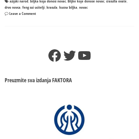
azijski narod
biljka koja donosi novac
Biljke koje donose novac
crasulla ovate
,
,
,
,
drvo novca
feng sui ucitelji
krasula
kucna biljka
novac
,
,
,
,
on
Leave a Comment
Biljke
koje
donose
novac
Facebook
Twitter
YouTube
Preuzmite sva izdanja
FAKTORA