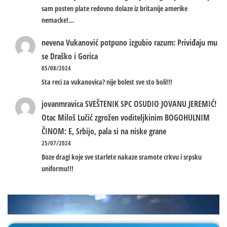
sam posten plate redovno dolaze iz britanije amerike
nemacke!…
nevena
Vukanović potpuno izgubio razum: Priviđaju mu
se Draško i Gorica
05/08/2024
Sta reci za vukanovica? nije bolest sve sto boli!!!
jovanmravica
SVEŠTENIK SPC OSUDIO JOVANU JEREMIĆ!
Otac Miloš Lučić zgrožen voditeljkinim BOGOHULNIM
ČINOM: E, Srbijo, pala si na niske grane
25/07/2024
Boze dragi koje sve starlete nakaze sramote crkvu i srpsku
uniformu!!!