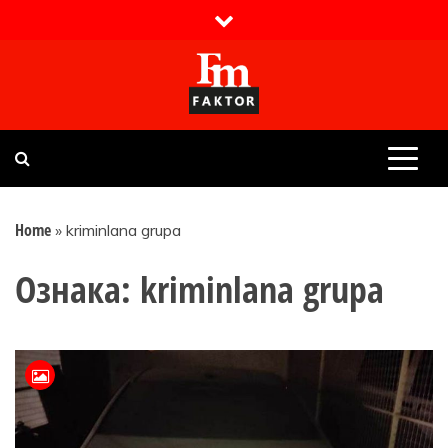
Skip
to
content
Faktor magazin
Uvijek presudan
Home
»
kriminlana grupa
Ознака:
kriminlana grupa