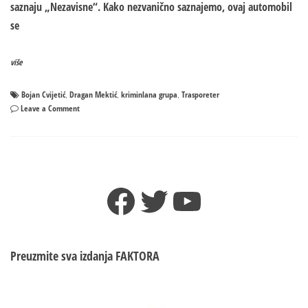
saznaju „Nezavisne“. Kako nezvanično saznajemo, ovaj automobil
se
više
Bojan Cvijetić
Dragan Mektić
kriminlana grupa
Trasporeter
,
,
,
on
Leave a Comment
Policija
oduzela
skupocjeni
automobil
–
Facebook
Twitter
YouTube
Povezuje
se
sa
kriminalnim
grupama
Preuzmite sva izdanja
FAKTORA
Bojana
Cvijetića
i
Petra