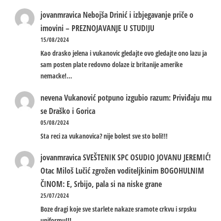
jovanmravica
Nebojša Drinić i izbjegavanje priče o
imovini – PREZNOJAVANJE U STUDIJU
15/08/2024
Kao drasko jelena i vukanovic gledajte ovo gledajte ono lazu ja
sam posten plate redovno dolaze iz britanije amerike
nemacke!…
nevena
Vukanović potpuno izgubio razum: Priviđaju mu
se Draško i Gorica
05/08/2024
Sta reci za vukanovica? nije bolest sve sto boli!!!
jovanmravica
SVEŠTENIK SPC OSUDIO JOVANU JEREMIĆ!
Otac Miloš Lučić zgrožen voditeljkinim BOGOHULNIM
ČINOM: E, Srbijo, pala si na niske grane
25/07/2024
Boze dragi koje sve starlete nakaze sramote crkvu i srpsku
uniformu!!!