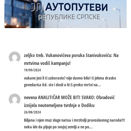
zeljko treb.
Vukanovićeva poruka Stanivukoviću: Na
mrtvima vodiš kampanju!
19/09/2024
vukane jesi li ti zaboravio? nije davno bilo! ti jelena drasko
govedarica itd. ste i dosli u N:S:preko mrtvi na…
nevena
ANALITIČAR MOŽE BITI SVAKO: Obradović
iznijela neutemeljene tvrdnje o Dodiku
26/08/2024
Biljana i njen muz sluge natoa i mrzitelji pravoslavnog naroda!!!
neka ide da pljuje po svojoj zemlji a ne po…