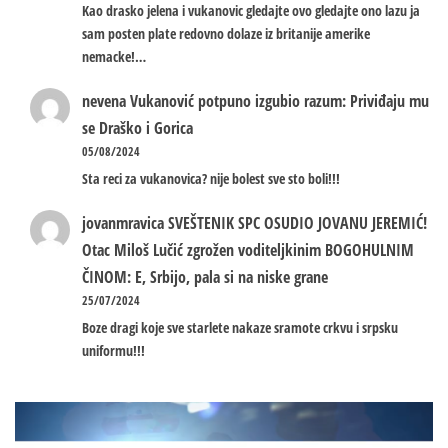
Kao drasko jelena i vukanovic gledajte ovo gledajte ono lazu ja
sam posten plate redovno dolaze iz britanije amerike
nemacke!…
nevena
Vukanović potpuno izgubio razum: Priviđaju mu
se Draško i Gorica
05/08/2024
Sta reci za vukanovica? nije bolest sve sto boli!!!
jovanmravica
SVEŠTENIK SPC OSUDIO JOVANU JEREMIĆ!
Otac Miloš Lučić zgrožen voditeljkinim BOGOHULNIM
ČINOM: E, Srbijo, pala si na niske grane
25/07/2024
Boze dragi koje sve starlete nakaze sramote crkvu i srpsku
uniformu!!!