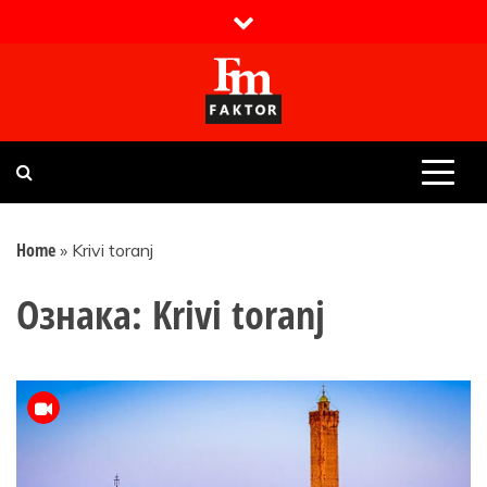
Skip
to
content
Faktor magazin
Uvijek presudan
Home
»
Krivi toranj
Ознака:
Krivi toranj