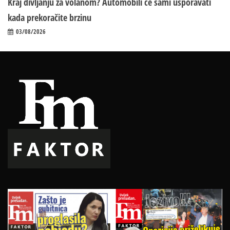
Kraj divljanju za volanom? Automobili će sami usporavati
kada prekoračite brzinu
03/08/2026