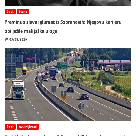
Desk
Scena
Preminuo slavni glumac iz Sopranovih: Njegovu karijeru
obilježile mafijaške uloge
03/08/2026
Desk
zanimljivosti