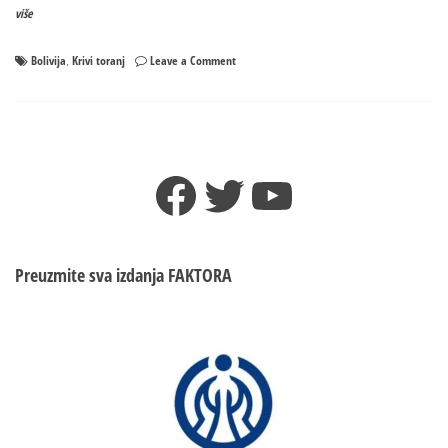
više
on
Bolivija
Krivi toranj
Leave a Comment
,
KRIVI
TORANJ
I
U
BOLONJI?
Facebook
Twitter
YouTube
Propada
jedna
od
najpoznatijih
atrakcija
Preuzmite sva izdanja
FAKTORA
Italije