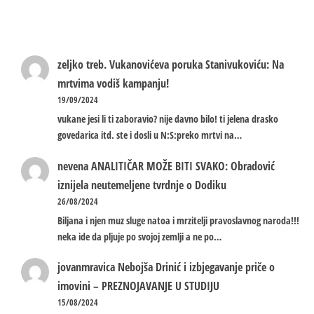
zeljko treb.
Vukanovićeva poruka Stanivukoviću: Na
mrtvima vodiš kampanju!
19/09/2024
vukane jesi li ti zaboravio? nije davno bilo! ti jelena drasko
govedarica itd. ste i dosli u N:S:preko mrtvi na…
nevena
ANALITIČAR MOŽE BITI SVAKO: Obradović
iznijela neutemeljene tvrdnje o Dodiku
26/08/2024
Biljana i njen muz sluge natoa i mrzitelji pravoslavnog naroda!!!
neka ide da pljuje po svojoj zemlji a ne po…
jovanmravica
Nebojša Drinić i izbjegavanje priče o
imovini – PREZNOJAVANJE U STUDIJU
15/08/2024