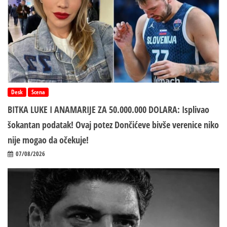
Desk
Scena
BITKA LUKE I ANAMARIJE ZA 50.000.000 DOLARA: Isplivao
šokantan podatak! Ovaj potez Dončićeve bivše verenice niko
nije mogao da očekuje!
07/08/2026