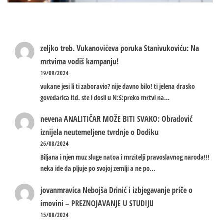
zeljko treb.
Vukanovićeva poruka Stanivukoviću: Na
mrtvima vodiš kampanju!
19/09/2024
vukane jesi li ti zaboravio? nije davno bilo! ti jelena drasko
govedarica itd. ste i dosli u N:S:preko mrtvi na…
nevena
ANALITIČAR MOŽE BITI SVAKO: Obradović
iznijela neutemeljene tvrdnje o Dodiku
26/08/2024
Biljana i njen muz sluge natoa i mrzitelji pravoslavnog naroda!!!
neka ide da pljuje po svojoj zemlji a ne po…
jovanmravica
Nebojša Drinić i izbjegavanje priče o
imovini – PREZNOJAVANJE U STUDIJU
15/08/2024