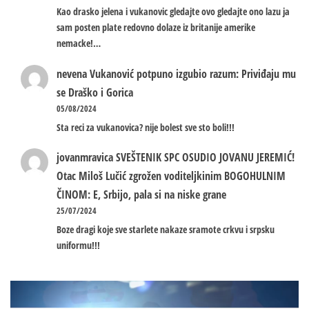
Kao drasko jelena i vukanovic gledajte ovo gledajte ono lazu ja
sam posten plate redovno dolaze iz britanije amerike
nemacke!…
nevena
Vukanović potpuno izgubio razum: Priviđaju mu
se Draško i Gorica
05/08/2024
Sta reci za vukanovica? nije bolest sve sto boli!!!
jovanmravica
SVEŠTENIK SPC OSUDIO JOVANU JEREMIĆ!
Otac Miloš Lučić zgrožen voditeljkinim BOGOHULNIM
ČINOM: E, Srbijo, pala si na niske grane
25/07/2024
Boze dragi koje sve starlete nakaze sramote crkvu i srpsku
uniformu!!!