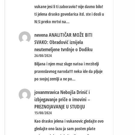
vukane jesi li ti zaboravio? nije davno bilo!
ti jelena drasko govedarica itd. ste i dosli u
N:S:preko mrtvi na…
nevena
ANALITIČAR MOŽE BITI
SVAKO: Obradović iznijela
neutemeljene tvrdnje o Dodiku
26/08/2024
Biljana i njen muz sluge natoa i mrzitelji
pravoslavnog naroda!!! neka ide da pljuje
po svojoj zemlji a ne po…
jovanmravica
Nebojša Drinić i
izbjegavanje priče o imovini –
PREZNOJAVANJE U STUDIJU
15/08/2024
Kao drasko jelena i vukanovic gledajte ovo
gledajte ono lazu ja sam posten plate