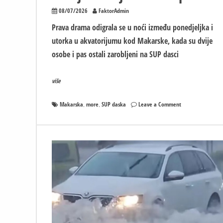
08/07/2026
FaktorAdmin
Prava drama odigrala se u noći između ponedjeljka i
utorka u akvatorijumu kod Makarske, kada su dvije
osobe i pas ostali zarobljeni na SUP dasci
više
on
Makarska
more
SUP daska
Leave a Comment
,
,
Drama
kod
Makarske:
Bura
odnijela
dvije
osobe
i
psa