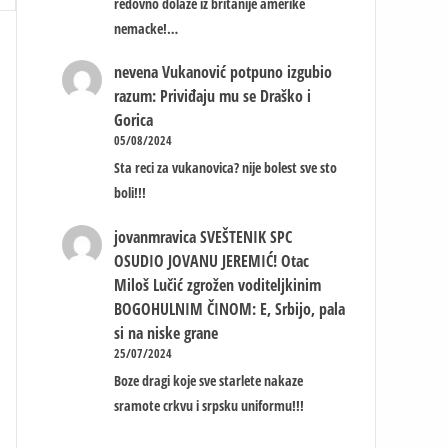
redovno dolaze iz britanije amerike
nemacke!…
nevena
Vukanović potpuno izgubio
razum: Priviđaju mu se Draško i
Gorica
05/08/2024
Sta reci za vukanovica? nije bolest sve sto
boli!!!
jovanmravica
SVEŠTENIK SPC
OSUDIO JOVANU JEREMIĆ! Otac
Miloš Lučić zgrožen voditeljkinim
BOGOHULNIM ČINOM: E, Srbijo, pala
si na niske grane
25/07/2024
Boze dragi koje sve starlete nakaze
sramote crkvu i srpsku uniformu!!!