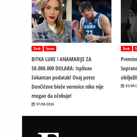
zarade
Desk
Scena
Desk
S
BITKA LUKE I ANAMARIJE ZA
Preminu
50.000.000 DOLARA: Isplivao
Soprano
šokantan podatak! Ovaj potez
obiljež
Dončićeve bivše verenice niko nije
03/08/
mogao da očekuje!
07/08/2026