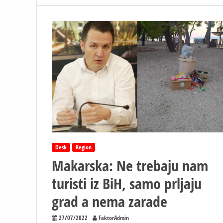
u
Makarskoj,
ulice
pod
vodom
Desk
Region
Makarska: Ne trebaju nam
turisti iz BiH, samo prljaju
grad a nema zarade
27/07/2022
FaktorAdmin