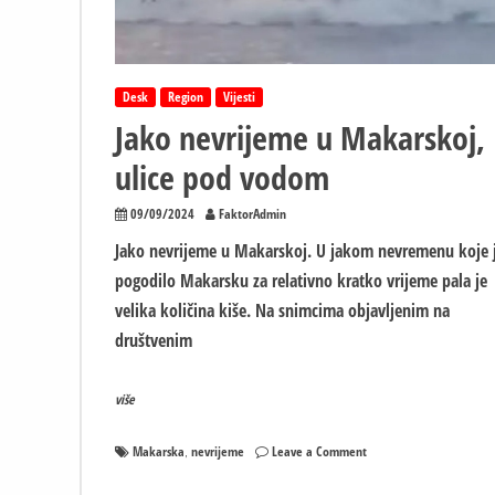
Desk
Region
Vijesti
Jako nevrijeme u Makarskoj,
ulice pod vodom
09/09/2024
FaktorAdmin
Jako nevrijeme u Makarskoj. U jakom nevremenu koje 
pogodilo Makarsku za relativno kratko vrijeme pala je
velika količina kiše. Na snimcima objavljenim na
društvenim
više
on
Makarska
nevrijeme
Leave a Comment
,
Jako
nevrijeme