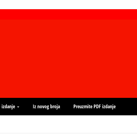
 izdanje
Iz novog broja
Preuzmite PDF izdanje