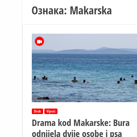
Ознака:
Makarska
Desk
Vijesti
Drama kod Makarske: Bura
odnijela dvije osobe i psa