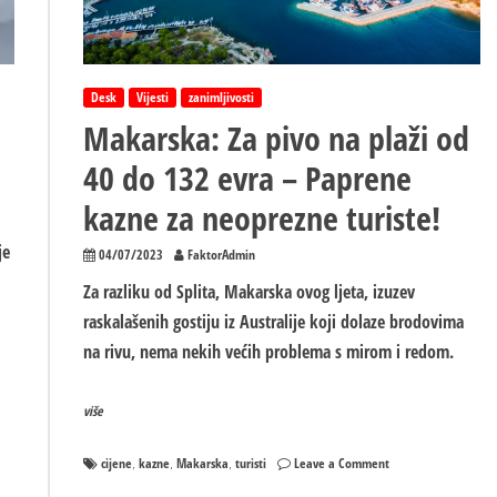
Desk
Vijesti
zanimljivosti
Makarska: Za pivo na plaži od
40 do 132 evra – Paprene
kazne za neoprezne turiste!
je
04/07/2023
FaktorAdmin
Za razliku od Splita, Makarska ovog ljeta, izuzev
raskalašenih gostiju iz Australije koji dolaze brodovima
na rivu, nema nekih većih problema s mirom i redom.
više
on
cijene
kazne
Makarska
turisti
Leave a Comment
,
,
,
Makarska: