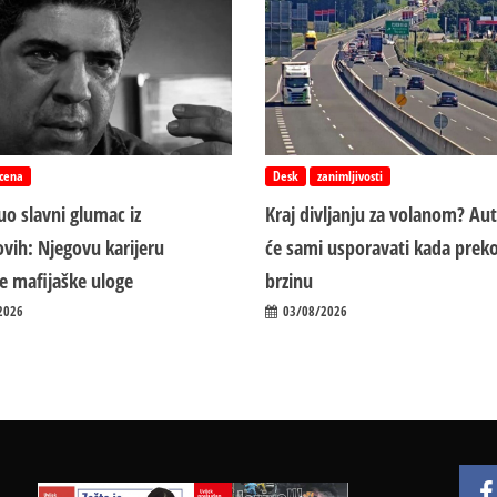
cena
Desk
zanimljivosti
o slavni glumac iz
Kraj divljanju za volanom? Au
vih: Njegovu karijeru
će sami usporavati kada preko
ile mafijaške uloge
brzinu
2026
03/08/2026