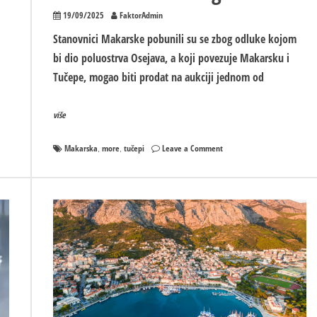
19/09/2025
FaktorAdmin
Stanovnici Makarske pobunili su se zbog odluke kojom
bi dio poluostrva Osejava, a koji povezuje Makarsku i
Tučepe, mogao biti prodat na aukciji jednom od
više
on
Makarska
more
tučepi
Leave a Comment
,
,
Pobuna
u
Makarskoj
zbog
investitora
iz
Hercegovine