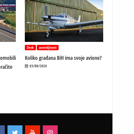
Desk
zanimljivosti
tomobili
Koliko građana BiH ima svoje avione?
račite
03/08/2026