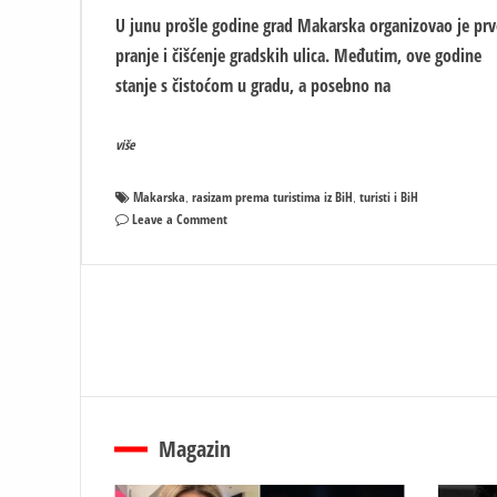
U junu prošle godine grad Makarska organizovao je pr
pranje i čišćenje gradskih ulica. Međutim, ove godine
stanje s čistoćom u gradu, a posebno na
više
Makarska
rasizam prema turistima iz BiH
turisti i BiH
,
,
on
Leave a Comment
Makarska:
Ne
trebaju
nam
turisti
iz
BiH,
samo
prljaju
grad
Magazin
a
nema