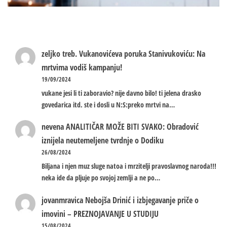
zeljko treb.
Vukanovićeva poruka Stanivukoviću: Na
mrtvima vodiš kampanju!
19/09/2024
vukane jesi li ti zaboravio? nije davno bilo! ti jelena drasko
govedarica itd. ste i dosli u N:S:preko mrtvi na…
nevena
ANALITIČAR MOŽE BITI SVAKO: Obradović
iznijela neutemeljene tvrdnje o Dodiku
26/08/2024
Biljana i njen muz sluge natoa i mrzitelji pravoslavnog naroda!!!
neka ide da pljuje po svojoj zemlji a ne po…
jovanmravica
Nebojša Drinić i izbjegavanje priče o
imovini – PREZNOJAVANJE U STUDIJU
15/08/2024