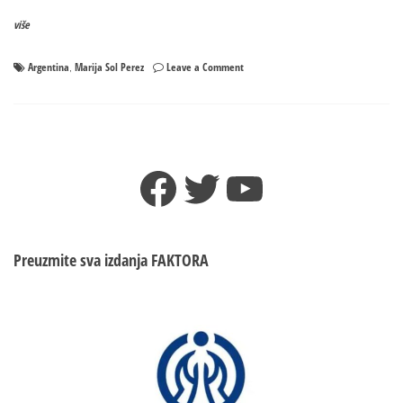
više
on
Argentina
Marija Sol Perez
Leave a Comment
,
Voditeljka
zapalila
društvene
mreže!
Nove
Facebook
Twitter
YouTube
vrele
fotografije
zanosne
Marije
Preuzmite sva izdanja
FAKTORA