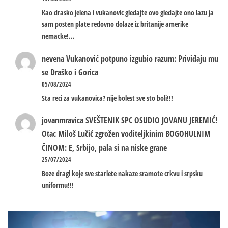
Kao drasko jelena i vukanovic gledajte ovo gledajte ono lazu ja
sam posten plate redovno dolaze iz britanije amerike
nemacke!…
nevena
Vukanović potpuno izgubio razum: Priviđaju mu
se Draško i Gorica
05/08/2024
Sta reci za vukanovica? nije bolest sve sto boli!!!
jovanmravica
SVEŠTENIK SPC OSUDIO JOVANU JEREMIĆ!
Otac Miloš Lučić zgrožen voditeljkinim BOGOHULNIM
ČINOM: E, Srbijo, pala si na niske grane
25/07/2024
Boze dragi koje sve starlete nakaze sramote crkvu i srpsku
uniformu!!!