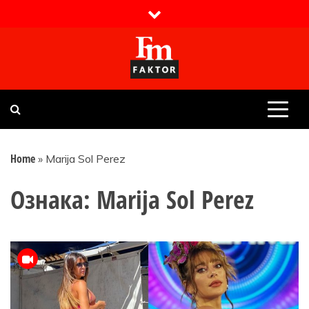
Skip
to
content
Faktor magazin
Uvijek presudan
Home
»
Marija Sol Perez
Ознака:
Marija Sol Perez