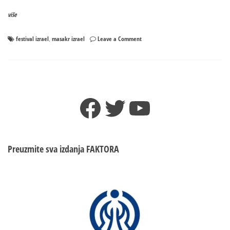
više
on
festival izrael
masakr izrael
Leave a Comment
,
Izraelka
otkrila
kako
je
preživjela
Facebook
Twitter
YouTube
masakr:
Namazala
se
krvlju
i
Preuzmite sva izdanja
FAKTORA
pretvarala
se
da
je
mrtva