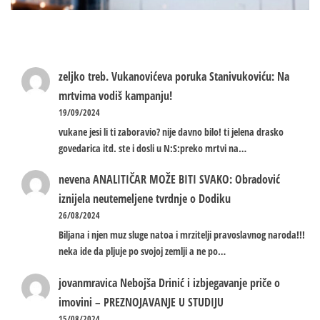
zeljko treb.
Vukanovićeva poruka Stanivukoviću: Na
mrtvima vodiš kampanju!
19/09/2024
vukane jesi li ti zaboravio? nije davno bilo! ti jelena drasko
govedarica itd. ste i dosli u N:S:preko mrtvi na…
nevena
ANALITIČAR MOŽE BITI SVAKO: Obradović
iznijela neutemeljene tvrdnje o Dodiku
26/08/2024
Biljana i njen muz sluge natoa i mrzitelji pravoslavnog naroda!!!
neka ide da pljuje po svojoj zemlji a ne po…
jovanmravica
Nebojša Drinić i izbjegavanje priče o
imovini – PREZNOJAVANJE U STUDIJU
15/08/2024