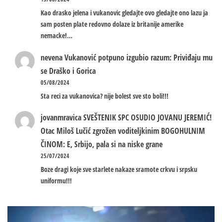
Kao drasko jelena i vukanovic gledajte ovo gledajte ono lazu ja
sam posten plate redovno dolaze iz britanije amerike
nemacke!…
nevena
Vukanović potpuno izgubio razum: Priviđaju mu
se Draško i Gorica
05/08/2024
Sta reci za vukanovica? nije bolest sve sto boli!!!
jovanmravica
SVEŠTENIK SPC OSUDIO JOVANU JEREMIĆ!
Otac Miloš Lučić zgrožen voditeljkinim BOGOHULNIM
ČINOM: E, Srbijo, pala si na niske grane
25/07/2024
Boze dragi koje sve starlete nakaze sramote crkvu i srpsku
uniformu!!!