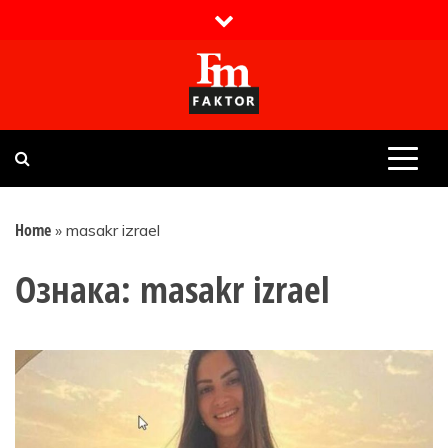
Skip
to
content
Faktor magazin
Uvijek presudan
Home
»
masakr izrael
Ознака:
masakr izrael