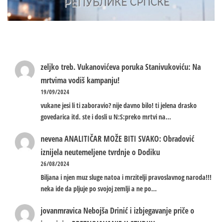
zeljko treb.
Vukanovićeva poruka Stanivukoviću: Na
mrtvima vodiš kampanju!
19/09/2024
vukane jesi li ti zaboravio? nije davno bilo! ti jelena drasko
govedarica itd. ste i dosli u N:S:preko mrtvi na…
nevena
ANALITIČAR MOŽE BITI SVAKO: Obradović
iznijela neutemeljene tvrdnje o Dodiku
26/08/2024
Biljana i njen muz sluge natoa i mrzitelji pravoslavnog naroda!!!
neka ide da pljuje po svojoj zemlji a ne po…
jovanmravica
Nebojša Drinić i izbjegavanje priče o