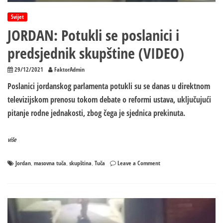
Svijet
JORDAN: Potukli se poslanici i
predsjednik skupštine (VIDEO)
29/12/2021
FaktorAdmin
Poslanici jordanskog parlamenta potukli su se danas u direktnom
televizijskom prenosu tokom debate o reformi ustava, uključujući
pitanje rodne jednakosti, zbog čega je sjednica prekinuta.
više
on
Jordan
masovna tuča
skupština
Tuča
Leave a Comment
,
,
,
JORDAN:
Potukli
se
poslanici
i
predsjednik