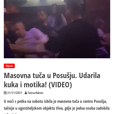
skupštine
(VIDEO)
Vijesti
Masovna tuča u Posušju. Udarila
kuka i motika! (VIDEO)
21/11/2021
FaktorAdmin
U noći s petka na subotu izbila je masovna tuča u centru Posušja,
tačnije u ugostiteljskom objektu Viva, gdje je jedna osoba zadobila