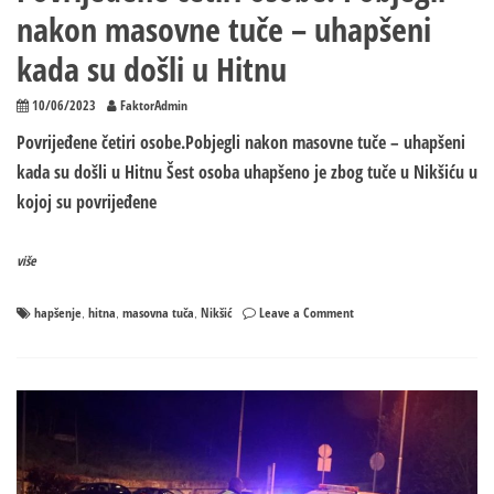
nakon masovne tuče – uhapšeni
kada su došli u Hitnu
10/06/2023
FaktorAdmin
Povrijeđene četiri osobe.Pobjegli nakon masovne tuče – uhapšeni
kada su došli u Hitnu Šest osoba uhapšeno je zbog tuče u Nikšiću u
kojoj su povrijeđene
više
on
hapšenje
hitna
masovna tuča
Nikšić
Leave a Comment
,
,
,
Povrijeđene
četiri
osobe!
Pobjegli
nakon
masovne
tuče
–