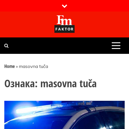
Skip
to
content
Faktor magazin
Uvijek presudan
Home
»
masovna tuča
Ознака:
masovna tuča