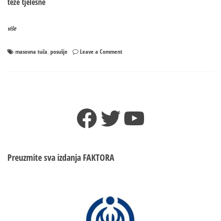
teže tjelesne
više
on
masovna tuča
posušje
Leave a Comment
,
Masovna
tuča
u
Posušju.
Udarila
Facebook
Twitter
YouTube
kuka
i
motika!
(VIDEO)
Preuzmite sva izdanja
FAKTORA