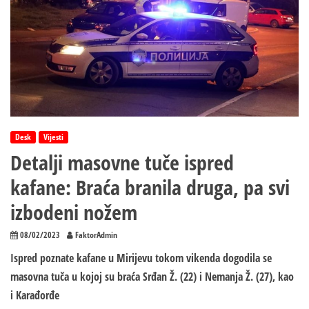
uhapšeni
kada
su
došli
u
Hitnu
Desk
Vijesti
Detalji masovne tuče ispred
kafane: Braća branila druga, pa svi
izbodeni nožem
08/02/2023
FaktorAdmin
Ispred poznate kafane u Mirijevu tokom vikenda dogodila se
masovna tuča u kojoj su braća Srđan Ž. (22) i Nemanja Ž. (27), kao
i Karađorđe