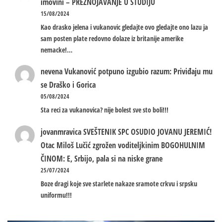
imovini – PREZNOJAVANJE U STUDIJU
15/08/2024
Kao drasko jelena i vukanovic gledajte ovo gledajte ono lazu ja
sam posten plate redovno dolaze iz britanije amerike
nemacke!…
nevena
Vukanović potpuno izgubio razum: Priviđaju mu
se Draško i Gorica
05/08/2024
Sta reci za vukanovica? nije bolest sve sto boli!!!
jovanmravica
SVEŠTENIK SPC OSUDIO JOVANU JEREMIĆ!
Otac Miloš Lučić zgrožen voditeljkinim BOGOHULNIM
ČINOM: E, Srbijo, pala si na niske grane
25/07/2024
Boze dragi koje sve starlete nakaze sramote crkvu i srpsku
uniformu!!!