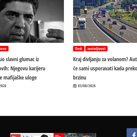
cena
Desk
zanimljivosti
o slavni glumac iz
Kraj divljanju za volanom? Au
vih: Njegovu karijeru
će sami usporavati kada preko
ile mafijaške uloge
brzinu
2026
03/08/2026