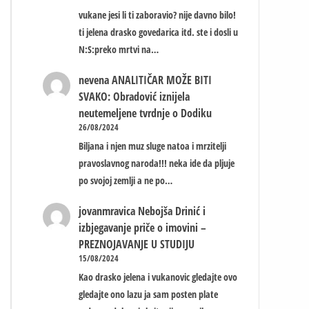
vukane jesi li ti zaboravio? nije davno bilo!
ti jelena drasko govedarica itd. ste i dosli u
N:S:preko mrtvi na…
nevena
ANALITIČAR MOŽE BITI
SVAKO: Obradović iznijela
neutemeljene tvrdnje o Dodiku
26/08/2024
Biljana i njen muz sluge natoa i mrzitelji
pravoslavnog naroda!!! neka ide da pljuje
po svojoj zemlji a ne po…
jovanmravica
Nebojša Drinić i
izbjegavanje priče o imovini –
PREZNOJAVANJE U STUDIJU
15/08/2024
Kao drasko jelena i vukanovic gledajte ovo
gledajte ono lazu ja sam posten plate