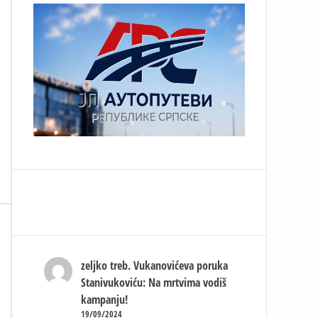
zeljko treb.
Vukanovićeva poruka
Stanivukoviću: Na mrtvima vodiš
kampanju!
19/09/2024