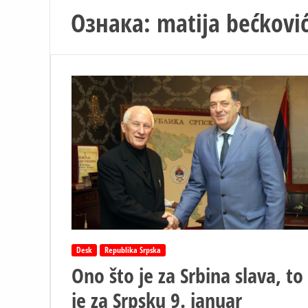
Ознака:
matija bećkovi
Desk
Republika Srpska
Ono što je za Srbina slava, to
je za Srpsku 9. januar