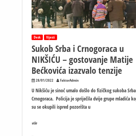
januar
Desk
Vijesti
Sukob Srba i Crnogoraca u
NIKŠIĆU – gostovanje Matije
Bećkovića izazvalo tenzije
28/01/2022
FaktorAdmin
U Nikšiću je sinoć umalo došlo do fizičkog sukoba Srba
Crnogoraca. Policija je spriječila dvije grupe mladića ko
su se okupili ispred pozorišta u
više