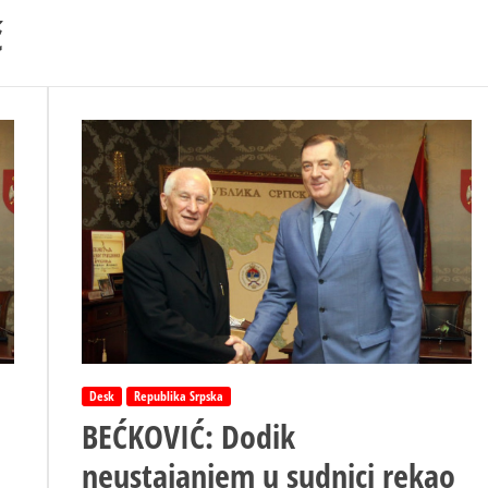
ć
Desk
Republika Srpska
BEĆKOVIĆ: Dodik
neustajanjem u sudnici rekao