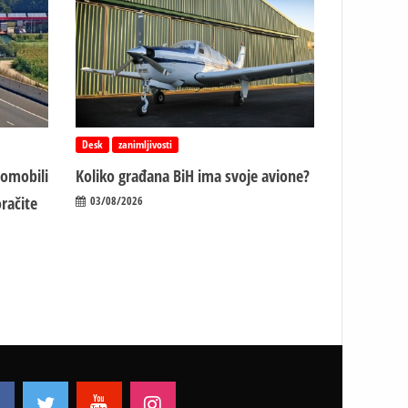
Desk
zanimljivosti
tomobili
Koliko građana BiH ima svoje avione?
račite
03/08/2026