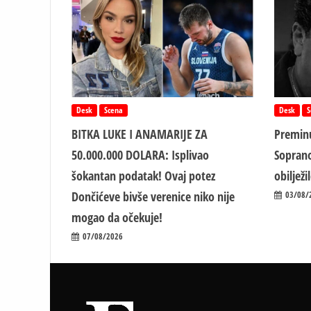
Desk
Scena
Desk
S
BITKA LUKE I ANAMARIJE ZA
Preminu
50.000.000 DOLARA: Isplivao
Soprano
šokantan podatak! Ovaj potez
obiljež
Dončićeve bivše verenice niko nije
03/08/
mogao da očekuje!
07/08/2026