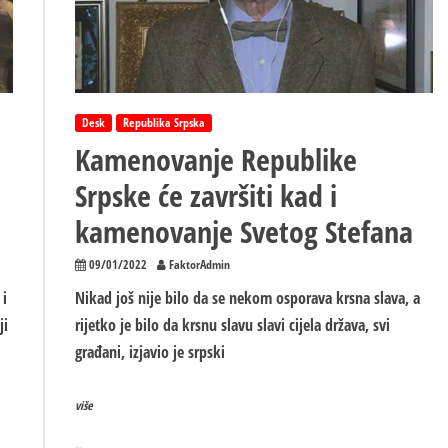
Desk
Republika Srpska
Kamenovanje Republike
Srpske će završiti kad i
kamenovanje Svetog Stefana
09/01/2022
FaktorAdmin
 i
Nikad još nije bilo da se nekom osporava krsna slava, a
ji
rijetko je bilo da krsnu slavu slavi cijela država, svi
građani, izjavio je srpski
više