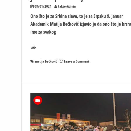
08/01/2024
FaktorAdmin
Ono što je za Srbina slava, to je za Srpsku 9. januar
Akademik Matija Bećković izjavio je da ono što je krsn
ime za svakog
više
on
matija bećković
Leave a Comment
Ono
što
je
za
Srbina
slava,
to
je
za
Srpsku
9.