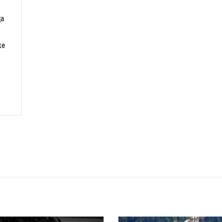
ga
ke