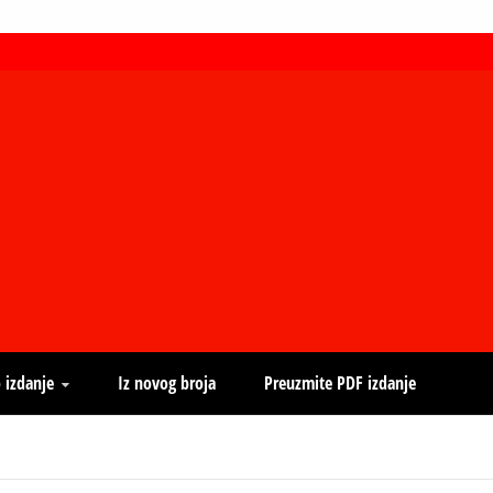
 izdanje
Iz novog broja
Preuzmite PDF izdanje