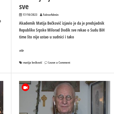
sve
17/10/2023
FaktorAdmin
o
Akademik Matija Bećković izjavio je da je predsjednik
Republike Srpske Milorad Dodik sve rekao o Sudu BiH
time što nije ustao u sudnici i tako
više
on
matija bećković
Leave a Comment
BEĆKOVIĆ:
Dodik
neustajanjem
u
sudnici
rekao
sve