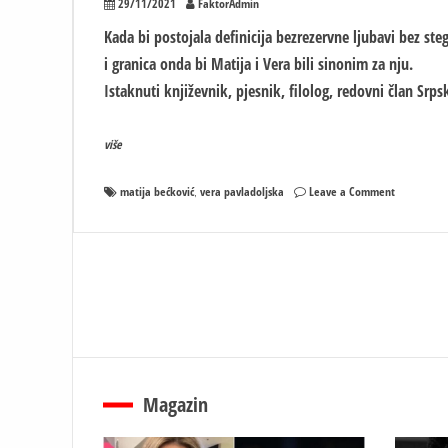
29/11/2021
FaktorAdmin
Kada bi postojala definicija bezrezervne ljubavi bez ste
i granica onda bi Matija i Vera bili sinonim za nju.
Istaknuti književnik, pjesnik, filolog, redovni član Srps
više
on
matija bećković
vera pavladoljska
Leave a Comment
,
Porodične
uspomene
Matije
Bećkovića
Magazin