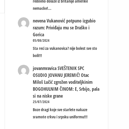
redovno dolaze iz britanije amerike
e
nemacke!…
nevena
Vukanović potpuno izgubio
razum: Priviđaju mu se Draško i
Gorica
05/08/2024
e
Sta reci za vukanovica? nije bolest sve sto
boli!!!
jovanmravica
SVEŠTENIK SPC
OSUDIO JOVANU JEREMIĆ! Otac
Miloš Lučić zgrožen voditeljkinim
BOGOHULNIM ČINOM: E, Srbijo, pala
si na niske grane
25/07/2024
Boze dragi koje sve starlete nakaze
sramote crkvu i srpsku uniformu!!!