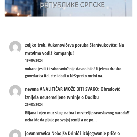
zeljko treb.
Vukanovićeva poruka Stanivukoviću: Na
mrtvima vodiš kampanju!
19/09/2024
vukane jesi li ti zaboravio? nije davno bilo! ti jelena drasko
govedarica itd. ste i dosli u N:S:preko mrtvi na…
nevena
ANALITIČAR MOŽE BITI SVAKO: Obradović
iznijela neutemeljene tvrdnje o Dodiku
26/08/2024
Biljana i njen muz sluge natoa i mrzitelji pravoslavnog naroda!!!
neka ide da pljuje po svojoj zemlji a ne po…
jovanmravica
Nebojša Drinić i izbjegavanje priče o