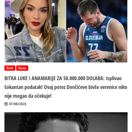
Desk
Scena
BITKA LUKE I ANAMARIJE ZA 50.000.000 DOLARA: Isplivao
šokantan podatak! Ovaj potez Dončićeve bivše verenice niko
nije mogao da očekuje!
07/08/2026