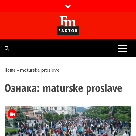
Skip
to
content
Faktor magazin
Uvijek presudan
Home
»
maturske proslave
Ознака:
maturske proslave