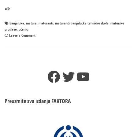
više
Banjaluka
matura
maturanti
maturanti banjalučke tehničke škole
maturske
,
,
,
,
proslave
učenici
,
on
Leave a Comment
Maturanti
banjalučke
Tehničke
škole
prodefilovali
Facebook
Twitter
YouTube
gradom
–
Otvorena
sezona
MATURA
Preuzmite sva izdanja
FAKTORA