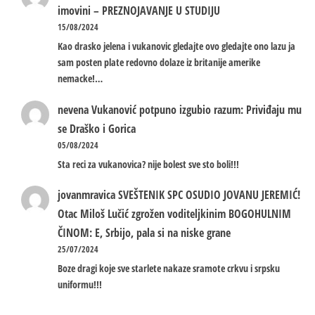
imovini – PREZNOJAVANJE U STUDIJU
15/08/2024
Kao drasko jelena i vukanovic gledajte ovo gledajte ono lazu ja
sam posten plate redovno dolaze iz britanije amerike
nemacke!…
nevena
Vukanović potpuno izgubio razum: Priviđaju mu
se Draško i Gorica
05/08/2024
Sta reci za vukanovica? nije bolest sve sto boli!!!
jovanmravica
SVEŠTENIK SPC OSUDIO JOVANU JEREMIĆ!
Otac Miloš Lučić zgrožen voditeljkinim BOGOHULNIM
ČINOM: E, Srbijo, pala si na niske grane
25/07/2024
Boze dragi koje sve starlete nakaze sramote crkvu i srpsku
uniformu!!!