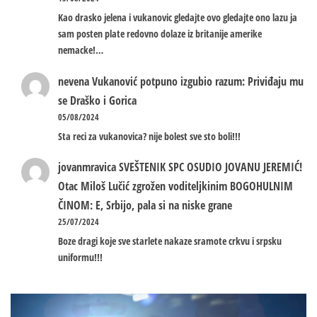
Kao drasko jelena i vukanovic gledajte ovo gledajte ono lazu ja
sam posten plate redovno dolaze iz britanije amerike
nemacke!…
nevena
Vukanović potpuno izgubio razum: Priviđaju mu
se Draško i Gorica
05/08/2024
Sta reci za vukanovica? nije bolest sve sto boli!!!
jovanmravica
SVEŠTENIK SPC OSUDIO JOVANU JEREMIĆ!
Otac Miloš Lučić zgrožen voditeljkinim BOGOHULNIM
ČINOM: E, Srbijo, pala si na niske grane
25/07/2024
Boze dragi koje sve starlete nakaze sramote crkvu i srpsku
uniformu!!!