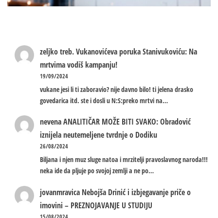
zeljko treb.
Vukanovićeva poruka Stanivukoviću: Na
mrtvima vodiš kampanju!
19/09/2024
vukane jesi li ti zaboravio? nije davno bilo! ti jelena drasko
govedarica itd. ste i dosli u N:S:preko mrtvi na…
nevena
ANALITIČAR MOŽE BITI SVAKO: Obradović
iznijela neutemeljene tvrdnje o Dodiku
26/08/2024
Biljana i njen muz sluge natoa i mrzitelji pravoslavnog naroda!!!
neka ide da pljuje po svojoj zemlji a ne po…
jovanmravica
Nebojša Drinić i izbjegavanje priče o
imovini – PREZNOJAVANJE U STUDIJU
15/08/2024