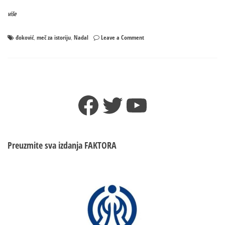
više
on
đoković
meč za istoriju
Nadal
Leave a Comment
,
,
Potencijalni
MEČ
Đokovića
i
Nadala
Facebook
Twitter
YouTube
na
Rolan
Garosu
MOGAO
BI
Preuzmite sva izdanja
FAKTORA
ODLUČITI
KO
POSTAJE
BESMRTAN