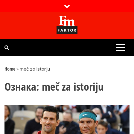
Skip
to
content
Faktor magazin
Uvijek presudan
Home
»
meč za istoriju
Ознака:
meč za istoriju