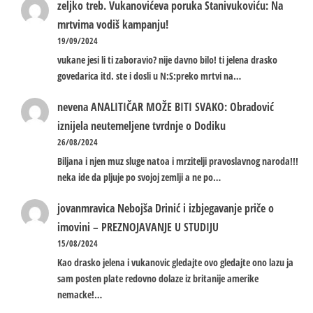
zeljko treb.
Vukanovićeva poruka Stanivukoviću: Na
mrtvima vodiš kampanju!
19/09/2024
vukane jesi li ti zaboravio? nije davno bilo! ti jelena drasko
govedarica itd. ste i dosli u N:S:preko mrtvi na…
nevena
ANALITIČAR MOŽE BITI SVAKO: Obradović
iznijela neutemeljene tvrdnje o Dodiku
26/08/2024
Biljana i njen muz sluge natoa i mrzitelji pravoslavnog naroda!!!
neka ide da pljuje po svojoj zemlji a ne po…
jovanmravica
Nebojša Drinić i izbjegavanje priče o
imovini – PREZNOJAVANJE U STUDIJU
15/08/2024
Kao drasko jelena i vukanovic gledajte ovo gledajte ono lazu ja
sam posten plate redovno dolaze iz britanije amerike
nemacke!…