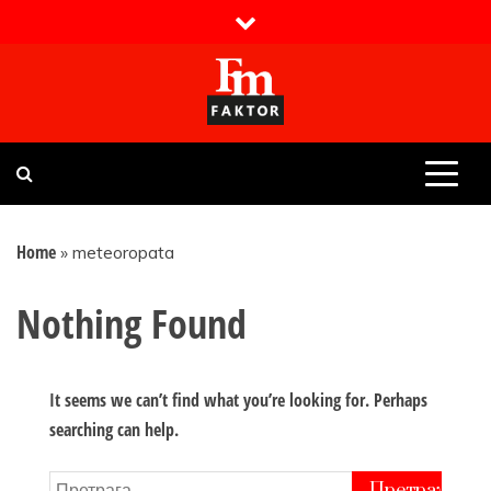
Skip
to
content
Faktor magazin
Uvijek presudan
Home
»
meteoropata
Nothing Found
It seems we can’t find what you’re looking for. Perhaps
searching can help.
Претрага