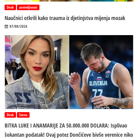
Desk
zanimljivosti
Naučnici otkrili kako trauma iz d‌jetinjstva mijenja mozak
07/08/2026
Desk
Scena
BITKA LUKE I ANAMARIJE ZA 50.000.000 DOLARA: Isplivao
šokantan podatak! Ovaj potez Dončićeve bivše verenice niko