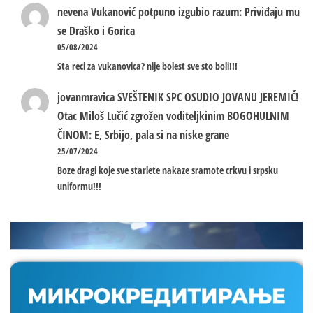
nevena
Vukanović potpuno izgubio razum: Priviđaju mu
se Draško i Gorica
05/08/2024
Sta reci za vukanovica? nije bolest sve sto boli!!!
jovanmravica
SVEŠTENIK SPC OSUDIO JOVANU JEREMIĆ!
Otac Miloš Lučić zgrožen voditeljkinim BOGOHULNIM
ČINOM: E, Srbijo, pala si na niske grane
25/07/2024
Boze dragi koje sve starlete nakaze sramote crkvu i srpsku
uniformu!!!