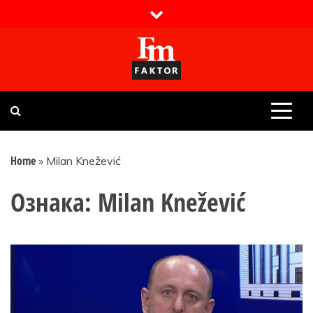
Skip
to
content
Faktor magazin
Uvijek presudan
Home
»
Milan Knežević
Ознака:
Milan Knežević