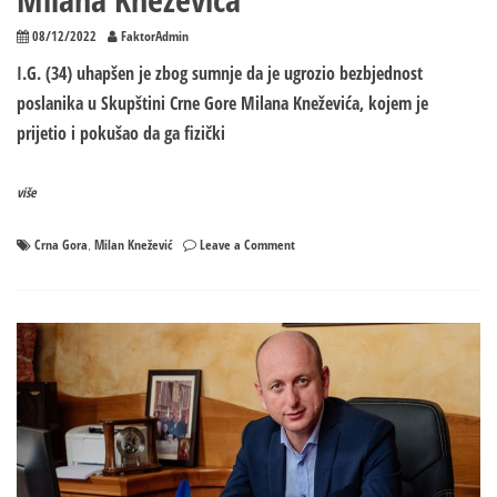
08/12/2022
FaktorAdmin
I.G. (34) uhapšen je zbog sumnje da je ugrozio bezbjednost
poslanika u Skupštini Crne Gore Milana Kneževića, kojem je
prijetio i pokušao da ga fizički
više
on
Crna Gora
Milan Knežević
Leave a Comment
,
Uhapšen
osumnjičeni
za
napad
na
Milana
Kneževića