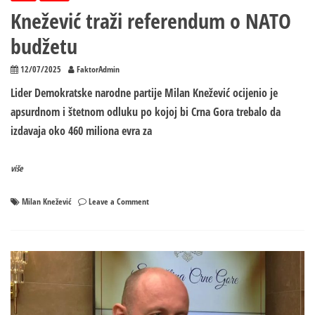
Knežević traži referendum o NATO
budžetu
12/07/2025
FaktorAdmin
Lider Demokratske narodne partije Milan Knežević ocijenio je
apsurdnom i štetnom odluku po kojoj bi Crna Gora trebalo da
izdavaja oko 460 miliona evra za
više
on
Milan Knežević
Leave a Comment
Knežević
traži
referendum
o
NATO
budžetu