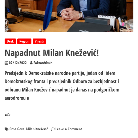
Desk
Region
Vijesti
Napadnut Milan Knežević!
07/12/2022
FaktorAdmin
Predsjednik Demokratske narodne partije, jedan od lidera
Demokratskog fronta i predsjednik Odbora za bezbjednost i
odbranu Milan Knežević napadnut je danas na podgoričkom
aerodromu u
više
on
Crna Gora
Milan Knežević
Leave a Comment
,
Napadnut