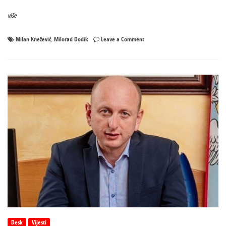
više
on
Milan Knežević
Milorad Dodik
Leave a Comment
,
Knežević
o
skandaloznoj
odluci
Suda
BiH:
Ovo
je
presuda
Dejtonskom
sporazumu
i
Republici
Srpskoj!
Desk
Vijesti