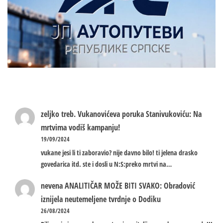
zeljko treb.
Vukanovićeva poruka Stanivukoviću: Na
mrtvima vodiš kampanju!
19/09/2024
vukane jesi li ti zaboravio? nije davno bilo! ti jelena drasko
govedarica itd. ste i dosli u N:S:preko mrtvi na…
nevena
ANALITIČAR MOŽE BITI SVAKO: Obradović
iznijela neutemeljene tvrdnje o Dodiku
26/08/2024