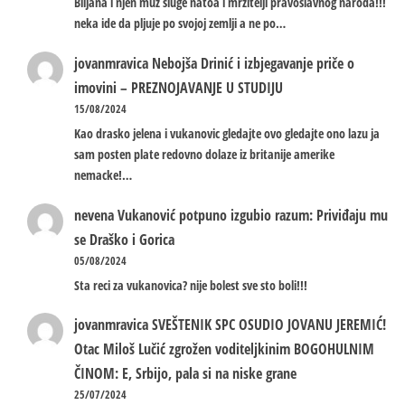
Biljana i njen muz sluge natoa i mrzitelji pravoslavnog naroda!!!
neka ide da pljuje po svojoj zemlji a ne po…
jovanmravica
Nebojša Drinić i izbjegavanje priče o
imovini – PREZNOJAVANJE U STUDIJU
15/08/2024
Kao drasko jelena i vukanovic gledajte ovo gledajte ono lazu ja
sam posten plate redovno dolaze iz britanije amerike
nemacke!…
nevena
Vukanović potpuno izgubio razum: Priviđaju mu
se Draško i Gorica
05/08/2024
Sta reci za vukanovica? nije bolest sve sto boli!!!
jovanmravica
SVEŠTENIK SPC OSUDIO JOVANU JEREMIĆ!
Otac Miloš Lučić zgrožen voditeljkinim BOGOHULNIM
ČINOM: E, Srbijo, pala si na niske grane
25/07/2024