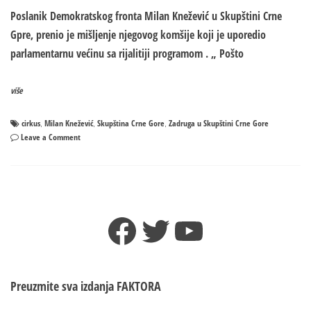
Poslanik Demokratskog fronta Milan Knežević u Skupštini Crne
Gpre, prenio je mišljenje njegovog komšije koji je uporedio
parlamentarnu većinu sa rijalitiji programom . „ Pošto
više
cirkus
Milan Knežević
Skupština Crne Gore
Zadruga u Skupštini Crne Gore
,
,
,
on
Leave a Comment
ZADRUGA
u
Skupštini
CRNE
GORE:
Facebook
Twitter
YouTube
Ko
je
Dalila,
a
ko
Preuzmite sva izdanja
FAKTORA
Dejan?