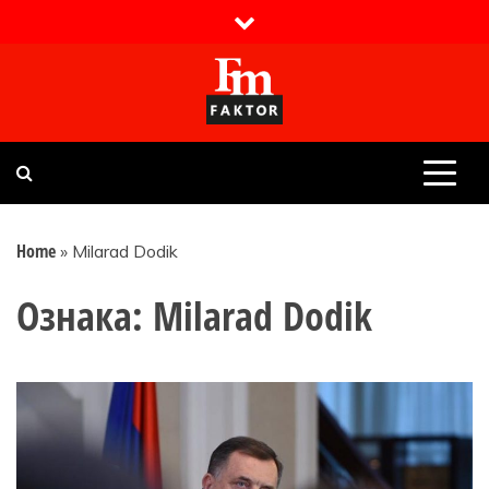
Skip
to
content
Faktor magazin
Uvijek presudan
Home
»
Milarad Dodik
Ознака:
Milarad Dodik