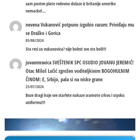
sam posten plate redovno dolaze iz britanije amerike
nemacke!…
nevena
Vukanović potpuno izgubio razum: Priviđaju mu
se Draško i Gorica
05/08/2024
Sta reci za vukanovica? nije bolest sve sto boli!!!
jovanmravica
SVEŠTENIK SPC OSUDIO JOVANU JEREMIĆ!
Otac Miloš Lučić zgrožen voditeljkinim BOGOHULNIM
ČINOM: E, Srbijo, pala si na niske grane
25/07/2024
Boze dragi koje sve starlete nakaze sramote crkvu i srpsku
uniformu!!!