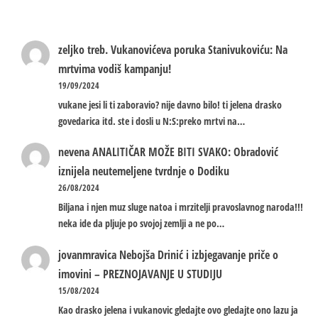
zeljko treb.
Vukanovićeva poruka Stanivukoviću: Na
mrtvima vodiš kampanju!
19/09/2024
vukane jesi li ti zaboravio? nije davno bilo! ti jelena drasko
govedarica itd. ste i dosli u N:S:preko mrtvi na…
nevena
ANALITIČAR MOŽE BITI SVAKO: Obradović
iznijela neutemeljene tvrdnje o Dodiku
26/08/2024
Biljana i njen muz sluge natoa i mrzitelji pravoslavnog naroda!!!
neka ide da pljuje po svojoj zemlji a ne po…
jovanmravica
Nebojša Drinić i izbjegavanje priče o
imovini – PREZNOJAVANJE U STUDIJU
15/08/2024
Kao drasko jelena i vukanovic gledajte ovo gledajte ono lazu ja