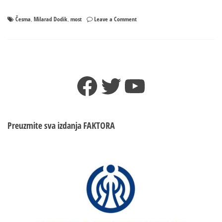
on
Česma
Milarad Dodik
most
Leave a Comment
,
,
Dodik:
Za
most
u
naselju
Facebook
Twitter
YouTube
Česma
obezbijeđeno
pet
miliona
KM
Preuzmite sva izdanja
FAKTORA