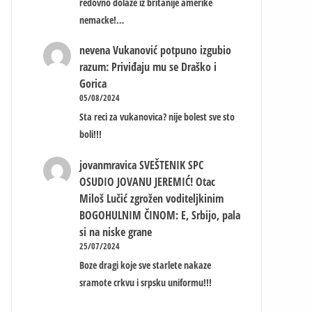
redovno dolaze iz britanije amerike
nemacke!…
nevena
Vukanović potpuno izgubio
razum: Priviđaju mu se Draško i
Gorica
05/08/2024
Sta reci za vukanovica? nije bolest sve sto
boli!!!
jovanmravica
SVEŠTENIK SPC
OSUDIO JOVANU JEREMIĆ! Otac
Miloš Lučić zgrožen voditeljkinim
BOGOHULNIM ČINOM: E, Srbijo, pala
si na niske grane
25/07/2024
Boze dragi koje sve starlete nakaze
sramote crkvu i srpsku uniformu!!!