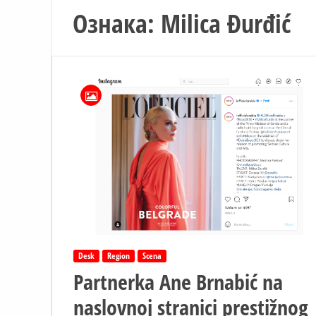
Ознака:
Milica Đurđić
Desk
Region
Scena
Partnerka Ane Brnabić na
naslovnoj stranici prestižnog