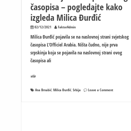
časopisa – pogledajte kako
izgleda Milica Đurđić
02/12/2021
FaktorAdmin
Milica Đurđić pojavila se na naslovnoj strani svjetskog
časopisa L’Officiel Arabia. Ništa čudno, nije prva
srpskinja koja se pojavila na naslovnoj strani ovog
časopisa ali
više
on
Ana Brnabić
Milica Đurđić
Srbija
Leave a Comment
,
,
Partnerka
Ane
Brnabić
na
naslovnoj
stranici
prestižnog