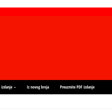
 izdanje
Iz novog broja
Preuzmite PDF izdanje