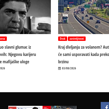
cena
Desk
zanimljivosti
o slavni glumac iz
Kraj divljanju za volanom? Au
vih: Njegovu karijeru
će sami usporavati kada preko
ile mafijaške uloge
brzinu
2026
03/08/2026