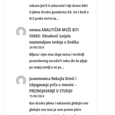
vukane jesi li ti zaboravio? nije davno bilo!
ti jelena drasko govedarica itd. ste i dosli u
N:S:preko mrtvi na…
nevena
ANALITIČAR MOŽE BITI
SVAKO: Obradović iznijela
neutemeljene tvrdnje o Dodiku
26/08/2024
Biljana i njen muz sluge natoa i mrzitelji
pravoslavnog naroda!!! neka ide da pljuje
po svojoj zemlji a ne po…
jovanmravica
Nebojša Drinić i
izbjegavanje priče o imovini –
PREZNOJAVANJE U STUDIJU
15/08/2024
Kao drasko jelena i vukanovic gledajte ovo
gledajte ono lazu ja sam posten plate