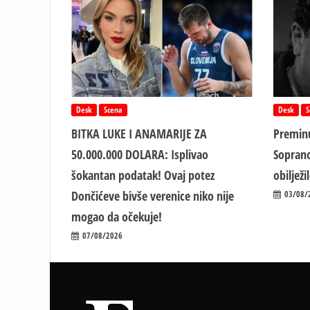
Desk
Scena
Desk
S
BITKA LUKE I ANAMARIJE ZA
Preminu
50.000.000 DOLARA: Isplivao
Soprano
šokantan podatak! Ovaj potez
obiljež
Dončićeve bivše verenice niko nije
03/08/
mogao da očekuje!
07/08/2026