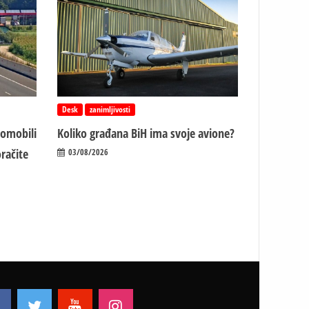
Desk
zanimljivosti
tomobili
Koliko građana BiH ima svoje avione?
račite
03/08/2026