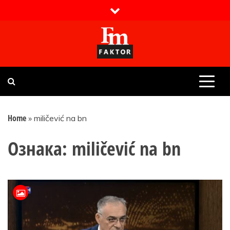
Skip
to
content
Faktor magazin
Uvijek presudan
Home
»
miličević na bn
Ознака:
miličević na bn