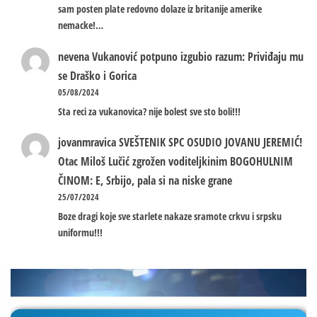
sam posten plate redovno dolaze iz britanije amerike
nemacke!…
nevena
Vukanović potpuno izgubio razum: Priviđaju mu
se Draško i Gorica
05/08/2024
Sta reci za vukanovica? nije bolest sve sto boli!!!
jovanmravica
SVEŠTENIK SPC OSUDIO JOVANU JEREMIĆ!
Otac Miloš Lučić zgrožen voditeljkinim BOGOHULNIM
ČINOM: E, Srbijo, pala si na niske grane
25/07/2024
Boze dragi koje sve starlete nakaze sramote crkvu i srpsku
uniformu!!!