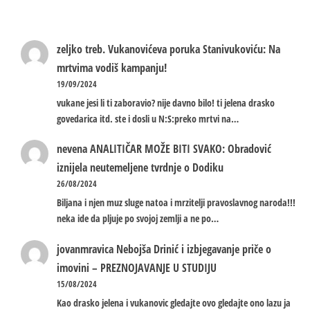
zeljko treb.
Vukanovićeva poruka Stanivukoviću: Na
mrtvima vodiš kampanju!
19/09/2024
vukane jesi li ti zaboravio? nije davno bilo! ti jelena drasko
govedarica itd. ste i dosli u N:S:preko mrtvi na…
nevena
ANALITIČAR MOŽE BITI SVAKO: Obradović
iznijela neutemeljene tvrdnje o Dodiku
26/08/2024
Biljana i njen muz sluge natoa i mrzitelji pravoslavnog naroda!!!
neka ide da pljuje po svojoj zemlji a ne po…
jovanmravica
Nebojša Drinić i izbjegavanje priče o
imovini – PREZNOJAVANJE U STUDIJU
15/08/2024
Kao drasko jelena i vukanovic gledajte ovo gledajte ono lazu ja