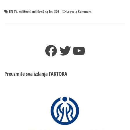
on
BN TV
miličević
miličević na bn
SDS
Leave a Comment
,
,
,
Milan
Miličević
ZABRANJEN
na
BN-
Facebook
Twitter
YouTube
u?!
Preuzmite sva izdanja
FAKTORA