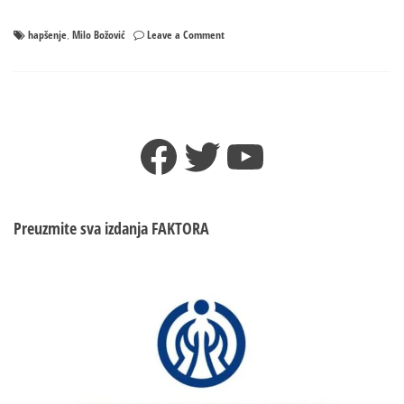
on
hapšenje
Milo Božović
Leave a Comment
,
Priveden
predsjednik
opštine
Budva
Facebook
Twitter
YouTube
Preuzmite sva izdanja
FAKTORA