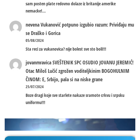
sam posten plate redovno dolaze iz britanije amerike
nemacke!…
nevena
Vukanović potpuno izgubio razum: Priviđaju mu
se Draško i Gorica
05/08/2024
Sta reci za vukanovica? nije bolest sve sto boli!!!
jovanmravica
SVEŠTENIK SPC OSUDIO JOVANU JEREMIĆ!
Otac Miloš Lučić zgrožen voditeljkinim BOGOHULNIM
ČINOM: E, Srbijo, pala si na niske grane
25/07/2024
Boze dragi koje sve starlete nakaze sramote crkvu i srpsku
uniformu!!!