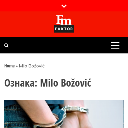
Skip
to
content
Faktor magazin
Uvijek presudan
Home
»
Milo Božović
Ознака:
Milo Božović