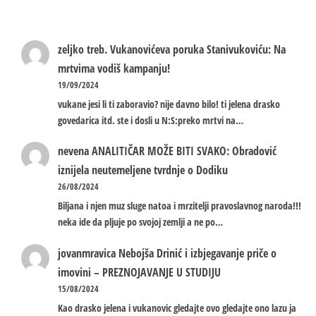
zeljko treb.
Vukanovićeva poruka Stanivukoviću: Na
mrtvima vodiš kampanju!
19/09/2024
vukane jesi li ti zaboravio? nije davno bilo! ti jelena drasko
govedarica itd. ste i dosli u N:S:preko mrtvi na…
nevena
ANALITIČAR MOŽE BITI SVAKO: Obradović
iznijela neutemeljene tvrdnje o Dodiku
26/08/2024
Biljana i njen muz sluge natoa i mrzitelji pravoslavnog naroda!!!
neka ide da pljuje po svojoj zemlji a ne po…
jovanmravica
Nebojša Drinić i izbjegavanje priče o
imovini – PREZNOJAVANJE U STUDIJU
15/08/2024
Kao drasko jelena i vukanovic gledajte ovo gledajte ono lazu ja