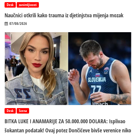
Desk
zanimljivosti
Naučnici otkrili kako trauma iz d‌jetinjstva mijenja mozak
07/08/2026
Desk
Scena
BITKA LUKE I ANAMARIJE ZA 50.000.000 DOLARA: Isplivao
šokantan podatak! Ovaj potez Dončićeve bivše verenice niko