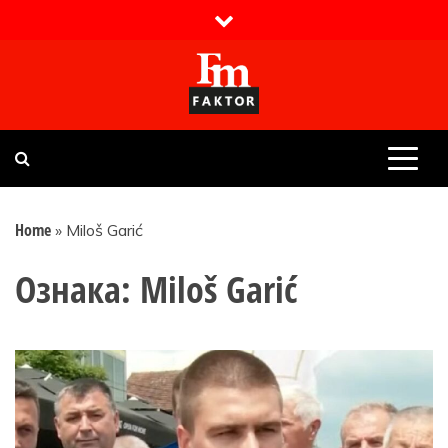
Skip
to
content
Faktor magazin
Uvijek presudan
Home
»
Miloš Garić
Ознака:
Miloš Garić