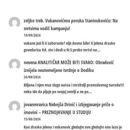
zeljko treb.
Vukanovićeva poruka Stanivukoviću: Na
mrtvima vodiš kampanju!
19/09/2024
vukane jesi li ti zaboravio? nije davno bilo! ti jelena drasko
govedarica itd. ste i dosli u N:S:preko mrtvi na…
nevena
ANALITIČAR MOŽE BITI SVAKO: Obradović
iznijela neutemeljene tvrdnje o Dodiku
26/08/2024
Biljana i njen muz sluge natoa i mrzitelji pravoslavnog naroda!!!
neka ide da pljuje po svojoj zemlji a ne po…
jovanmravica
Nebojša Drinić i izbjegavanje priče o
imovini – PREZNOJAVANJE U STUDIJU
15/08/2024
Kao drasko jelena i vukanovic gledajte ovo gledajte ono lazu ja