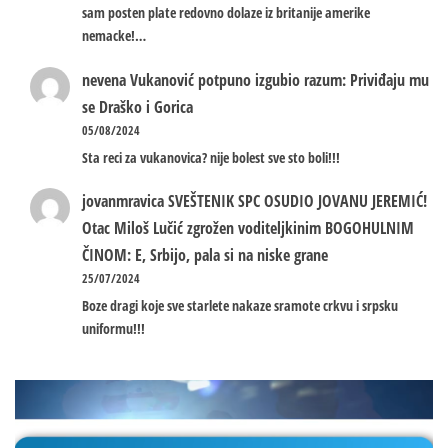
sam posten plate redovno dolaze iz britanije amerike
nemacke!…
nevena
Vukanović potpuno izgubio razum: Priviđaju mu
se Draško i Gorica
05/08/2024
Sta reci za vukanovica? nije bolest sve sto boli!!!
jovanmravica
SVEŠTENIK SPC OSUDIO JOVANU JEREMIĆ!
Otac Miloš Lučić zgrožen voditeljkinim BOGOHULNIM
ČINOM: E, Srbijo, pala si na niske grane
25/07/2024
Boze dragi koje sve starlete nakaze sramote crkvu i srpsku
uniformu!!!