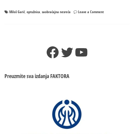
on
Miloš Garić
optužnica
saobraćajna nesreća
Leave a Comment
,
,
Autom
udario
braću,
stao
da
Facebook
Twitter
YouTube
ukloni
dokaze
i
pobjegao
Preuzmite sva izdanja
FAKTORA