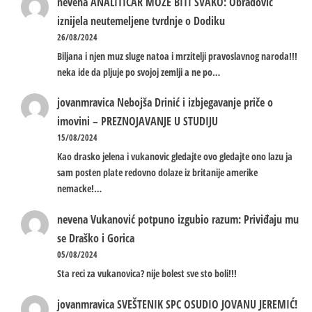
nevena
ANALITIČAR MOŽE BITI SVAKO: Obradović
iznijela neutemeljene tvrdnje o Dodiku
26/08/2024
Biljana i njen muz sluge natoa i mrzitelji pravoslavnog naroda!!!
neka ide da pljuje po svojoj zemlji a ne po…
jovanmravica
Nebojša Drinić i izbjegavanje priče o
imovini – PREZNOJAVANJE U STUDIJU
15/08/2024
Kao drasko jelena i vukanovic gledajte ovo gledajte ono lazu ja
sam posten plate redovno dolaze iz britanije amerike
nemacke!…
nevena
Vukanović potpuno izgubio razum: Priviđaju mu
se Draško i Gorica
05/08/2024
Sta reci za vukanovica? nije bolest sve sto boli!!!
jovanmravica
SVEŠTENIK SPC OSUDIO JOVANU JEREMIĆ!