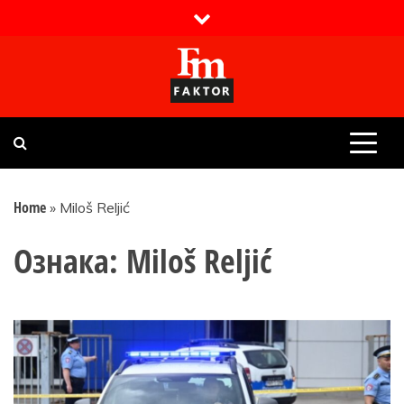
Skip
to
content
Faktor magazin
Uvijek presudan
Home
»
Miloš Reljić
Ознака:
Miloš Reljić