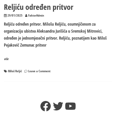
Reljiću određen pritvor
29/01/2025
FaktorAdmin
Reljiću određen pritvor. Milošu Reljiću, osumnjičenom za
organizaciju ubistva Aleksandra Jurišića u Sremskoj Mitrovici,
određen je jednomjesečni pritvor. Reljiću, poznatijem kao Miloš
Pejaković Zemunac pritvor
više
on
Miloš Reljić
Leave a Comment
Reljiću
određen
pritvor
Facebook
Twitter
YouTube