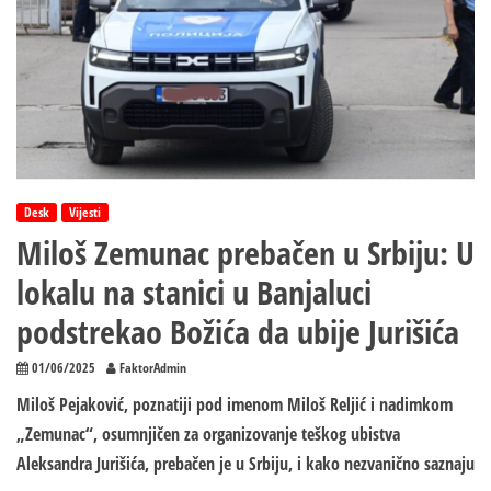
Desk
Vijesti
Miloš Zemunac prebačen u Srbiju: U
lokalu na stanici u Banjaluci
podstrekao Božića da ubije Jurišića
01/06/2025
FaktorAdmin
Miloš Pejaković, poznatiji pod imenom Miloš Reljić i nadimkom
„Zemunac“, osumnjičen za organizovanje teškog ubistva
Aleksandra Jurišića, prebačen je u Srbiju, i kako nezvanično saznaju