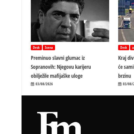
Desk
Scena
Desk
z
Preminuo slavni glumac iz
Kraj di
Sopranovih: Njegovu karijeru
će sami
obilježile mafijaške uloge
brzinu
03/08/2026
03/08/