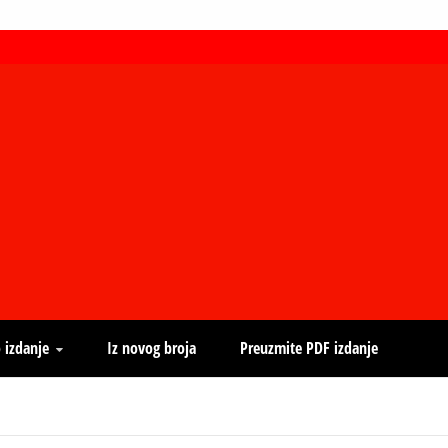
 izdanje
Iz novog broja
Preuzmite PDF izdanje