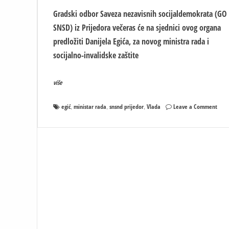
Gradski odbor Saveza nezavisnih socijaldemokrata (GO
SNSD) iz Prijedora večeras će na sjednici ovog organa
predložiti Danijela Egića, za novog ministra rada i
socijalno-invalidske zaštite
više
on
egić
ministar rada
snsnd prijedor
Vlada
Leave a Comment
,
,
,
Egić
novi
mini
RAD
–
Veče
potv