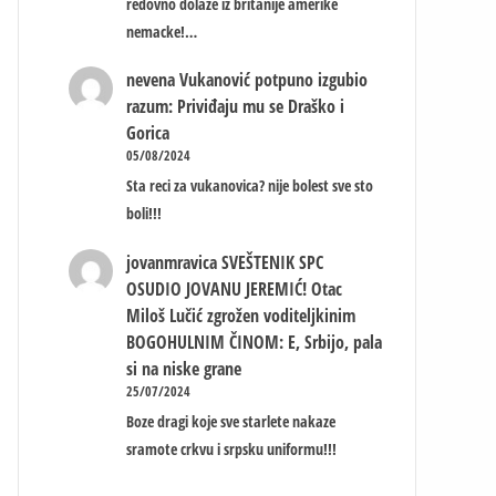
redovno dolaze iz britanije amerike
nemacke!…
nevena
Vukanović potpuno izgubio
razum: Priviđaju mu se Draško i
Gorica
05/08/2024
Sta reci za vukanovica? nije bolest sve sto
boli!!!
jovanmravica
SVEŠTENIK SPC
OSUDIO JOVANU JEREMIĆ! Otac
Miloš Lučić zgrožen voditeljkinim
BOGOHULNIM ČINOM: E, Srbijo, pala
si na niske grane
25/07/2024
Boze dragi koje sve starlete nakaze
sramote crkvu i srpsku uniformu!!!