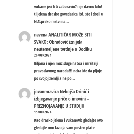
vukane jesi li ti zaboravio? nije davno bilo!
ti jelena drasko govedarica itd. ste i dosli u
N:S:preko mrtvi na…
nevena
ANALITIČAR MOŽE BITI
SVAKO: Obradović iznijela
neutemeljene tvrdnje o Dodiku
26/08/2024
Biljana i njen muz sluge natoa i mrzitelji
pravoslavnog naroda!!! neka ide da pljuje
po svojoj zemlji a ne po…
jovanmravica
Nebojša Drinić i
izbjegavanje priče o imovini –
PREZNOJAVANJE U STUDIJU
15/08/2024
Kao drasko jelena i vukanovic gledajte ovo
gledajte ono lazu ja sam posten plate