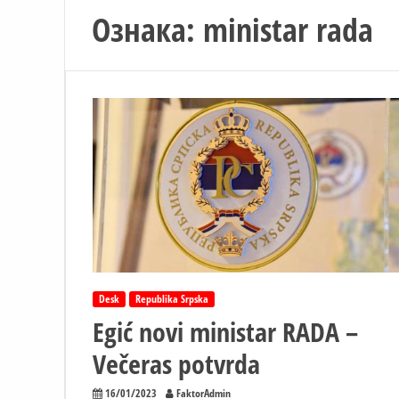
Ознака:
ministar rada
Desk
Republika Srpska
Egić novi ministar RADA –
Večeras potvrda
16/01/2023
FaktorAdmin