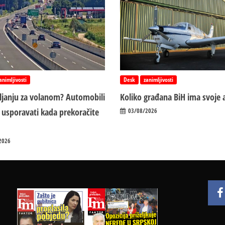
animljivosti
Desk
zanimljivosti
vljanju za volanom? Automobili
Koliko građana BiH ima svoje 
 usporavati kada prekoračite
03/08/2026
2026