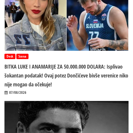
Desk
Scena
BITKA LUKE I ANAMARIJE ZA 50.000.000 DOLARA: Isplivao
šokantan podatak! Ovaj potez Dončićeve bivše verenice niko
nije mogao da očekuje!
07/08/2026