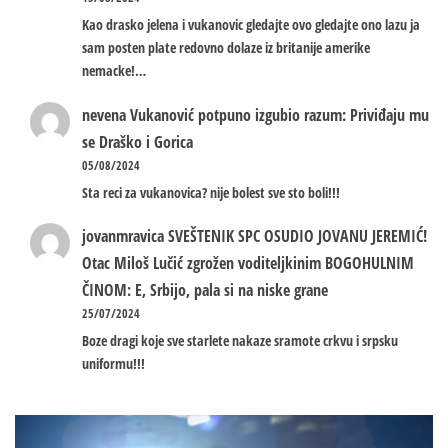
Kao drasko jelena i vukanovic gledajte ovo gledajte ono lazu ja
sam posten plate redovno dolaze iz britanije amerike
nemacke!…
nevena
Vukanović potpuno izgubio razum: Priviđaju mu
se Draško i Gorica
05/08/2024
Sta reci za vukanovica? nije bolest sve sto boli!!!
jovanmravica
SVEŠTENIK SPC OSUDIO JOVANU JEREMIĆ!
Otac Miloš Lučić zgrožen voditeljkinim BOGOHULNIM
ČINOM: E, Srbijo, pala si na niske grane
25/07/2024
Boze dragi koje sve starlete nakaze sramote crkvu i srpsku
uniformu!!!