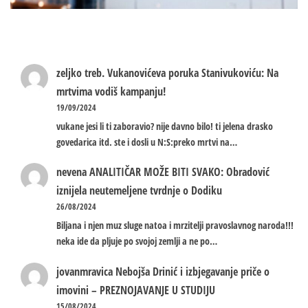
zeljko treb.
Vukanovićeva poruka Stanivukoviću: Na
mrtvima vodiš kampanju!
19/09/2024
vukane jesi li ti zaboravio? nije davno bilo! ti jelena drasko
govedarica itd. ste i dosli u N:S:preko mrtvi na…
nevena
ANALITIČAR MOŽE BITI SVAKO: Obradović
iznijela neutemeljene tvrdnje o Dodiku
26/08/2024
Biljana i njen muz sluge natoa i mrzitelji pravoslavnog naroda!!!
neka ide da pljuje po svojoj zemlji a ne po…
jovanmravica
Nebojša Drinić i izbjegavanje priče o
imovini – PREZNOJAVANJE U STUDIJU
15/08/2024