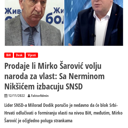
BiH
Desk
Vijesti
Prodaje li Mirko Šarović volju
naroda za vlast: Sa Nerminom
Nikšićem izbacuju SNSD
12/11/2022
FaktorAdmin
Lider SNSD-a Milorad Dodik poručio je nedavno da će blok Srbi-
Hrvati odlučivati o formiranju vlasti na nivou BiH, međutim, Mirko
Šarović je očigledno poluga strankama