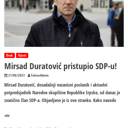
Desk
Vijesti
Mirsad Duratović pristupio SDP-u!
21/06/2023
FaktorAdmin
Mirsad Duratović, dosadašnji nezavisni poslanik i aktuelni
potpredsjednik Narodne skupštine Republike Srpske, od danas je
zvanično član SDP-a. Objavljeno je iz ove stranke. Kako navode
više