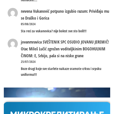
nevena
Vukanović potpuno izgubio razum: Priviđaju mu
se Draško i Gorica
05/08/2024
Sta reci za vukanovica? nije bolest sve sto boli!!!
jovanmravica
SVEŠTENIK SPC OSUDIO JOVANU JEREMIĆ!
Otac Miloš Lučić zgrožen voditeljkinim BOGOHULNIM
ČINOM: E, Srbijo, pala si na niske grane
25/07/2024
Boze dragi koje sve starlete nakaze sramote crkvu i srpsku
uniformu!!!