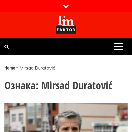
Skip
to
content
Faktor magazin
Uvijek presudan
Home
»
Mirsad Duratović
Ознака:
Mirsad Duratović