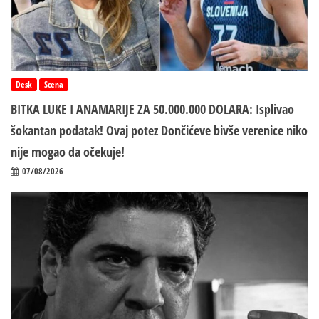
Desk
Scena
BITKA LUKE I ANAMARIJE ZA 50.000.000 DOLARA: Isplivao
šokantan podatak! Ovaj potez Dončićeve bivše verenice niko
nije mogao da očekuje!
07/08/2026