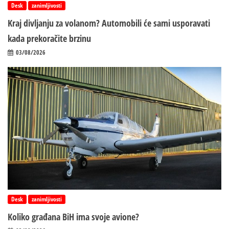
Desk
zanimljivosti
Kraj divljanju za volanom? Automobili će sami usporavati
kada prekoračite brzinu
03/08/2026
Desk
zanimljivosti
Koliko građana BiH ima svoje avione?