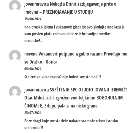
jovanmravica
Nebojša Drinić i izbjegavanje priče o
imovini – PREZNOJAVANJE U STUDIJU
15/08/2024
Kao drasko jelena i vukanovic gledajte ovo gledajte ono lazu ja
sam posten plate redovno dolaze iz britanije amerike
nemacke!…
nevena
Vukanović potpuno izgubio razum: Priviđaju mu
se Draško i Gorica
05/08/2024
Sta reci za vukanovica? nije bolest sve sto boli!!!
jovanmravica
SVEŠTENIK SPC OSUDIO JOVANU JEREMIĆ!
Otac Miloš Lučić zgrožen voditeljkinim BOGOHULNIM
ČINOM: E, Srbijo, pala si na niske grane
25/07/2024
Boze dragi koje sve starlete nakaze sramote crkvu i srpsku
uniformu!!!