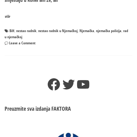
smještaju u Kohel am Ze, ali
više
BiH
nestao radnik
nestao radnik u Njemačkoj
Njemačka
njemačka policija
rad
,
,
,
,
,
u njemačkoj
on
Leave a Comment
Njemačka
policija
traga
za
nestalim
Facebook
Twitter
YouTube
radnikom
iz
BiH
Preuzmite sva izdanja
FAKTORA