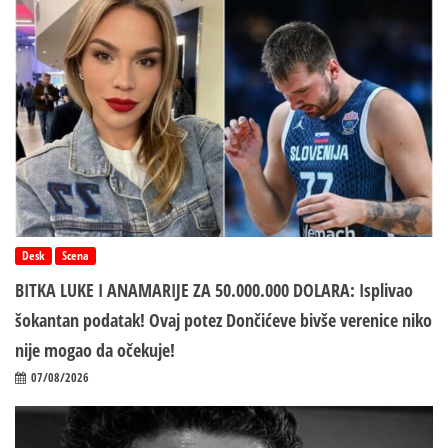
Desk
Scena
BITKA LUKE I ANAMARIJE ZA 50.000.000 DOLARA: Isplivao
šokantan podatak! Ovaj potez Dončićeve bivše verenice niko
nije mogao da očekuje!
07/08/2026