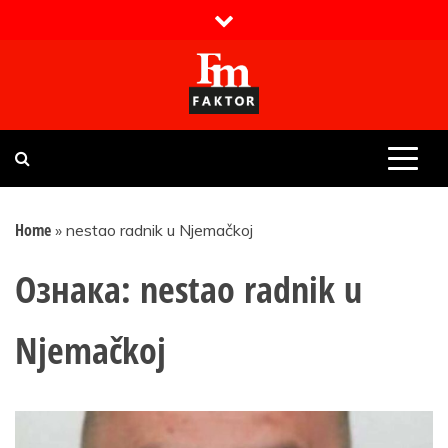
Skip
to
content
Faktor magazin
Uvijek presudan
Home
»
nestao radnik u Njemačkoj
Ознака:
nestao radnik u
Njemačkoj