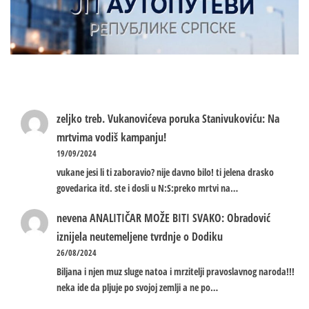
zeljko treb.
Vukanovićeva poruka Stanivukoviću: Na
mrtvima vodiš kampanju!
19/09/2024
vukane jesi li ti zaboravio? nije davno bilo! ti jelena drasko
govedarica itd. ste i dosli u N:S:preko mrtvi na…
nevena
ANALITIČAR MOŽE BITI SVAKO: Obradović
iznijela neutemeljene tvrdnje o Dodiku
26/08/2024
Biljana i njen muz sluge natoa i mrzitelji pravoslavnog naroda!!!
neka ide da pljuje po svojoj zemlji a ne po…