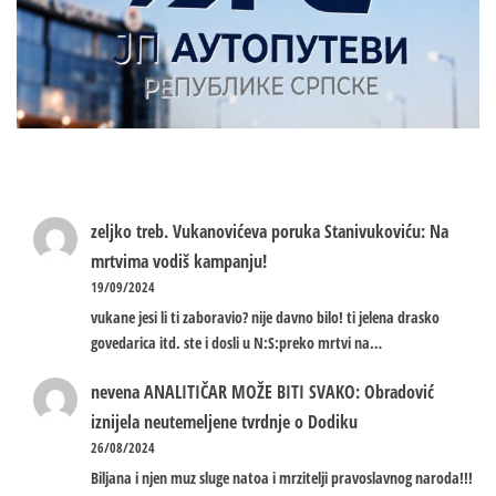
zeljko treb.
Vukanovićeva poruka Stanivukoviću: Na
mrtvima vodiš kampanju!
19/09/2024
vukane jesi li ti zaboravio? nije davno bilo! ti jelena drasko
govedarica itd. ste i dosli u N:S:preko mrtvi na…
nevena
ANALITIČAR MOŽE BITI SVAKO: Obradović
iznijela neutemeljene tvrdnje o Dodiku
26/08/2024
Biljana i njen muz sluge natoa i mrzitelji pravoslavnog naroda!!!