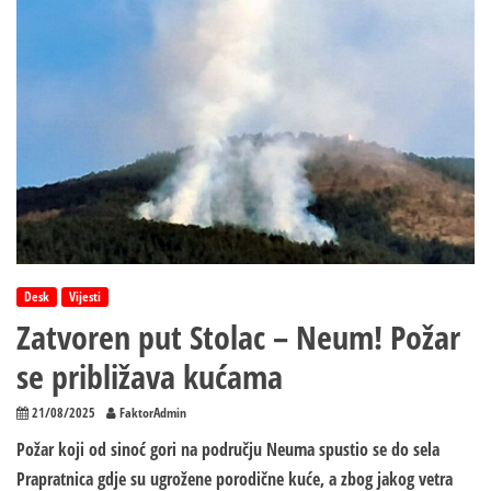
i
Čapljini:
Voda
ušla
u
kuće,
pod
vodom
i
ulice
Desk
Vijesti
Zatvoren put Stolac – Neum! Požar
se približava kućama
21/08/2025
FaktorAdmin
Požar koji od sinoć gori na području Neuma spustio se do sela
Prapratnica gdje su ugrožene porodične kuće, a zbog jakog vetra