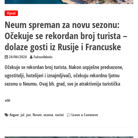
Vijesti
Neum spreman za novu sezonu:
Očekuje se rekordan broj turista –
dolaze gosti iz Rusije i Francuske
24/06/2024
FaktorAdmin
Očekuje se rekordan broj turista. Nakon uspješne predsezone,
ugostitelji, hotelijeri i iznajmljivači, očekuju rekordnu ljetnu
sezonu u Neumu. Ovaj bh. grad, sve je atraktivnija turistička
više
on
Avgust
jul
jun
Neum
sezona
turisti
Leave a Comment
,
,
,
,
,
Neum
spreman
za