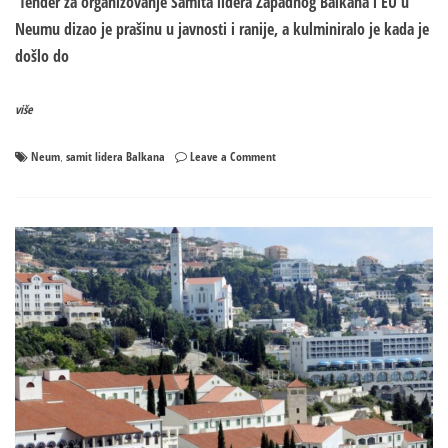
Tender za organizovanje Samita lidera Zapadnog Balkana i EU u
Neumu dizao je prašinu u javnosti i ranije, a kulminiralo je kada je
došlo do
više
on
Neum
samit lidera Balkana
Leave a Comment
,
Kako
je
zbog
firme
sa
nula
radnika
propala
organizacija
važnog
samita
u
Neumu