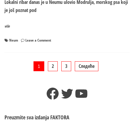
Lokalni ribar danas je u Neumu ulovio Modrulja, morskog psa koji
je još poznat pod
više
on
Neum
Leave a Comment
U
Neumu
ulovljen
jedan
Пагинација
2
3
Следеће
1
od
najopasnijih
чланака
morskih
Facebook
Twitter
YouTube
pasa
na
svijetu
Preuzmite sva izdanja
FAKTORA