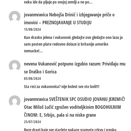
neka ide da pljuje po svojoj zemlji a ne po…
jovanmravica
Nebojša Drinić i izbjegavanje priče o
imovini – PREZNOJAVANJE U STUDIJU
15/08/2024
Kao drasko jelena i vukanovic gledajte ovo gledajte ono lazu ja
sam posten plate redovno dolaze iz britanije amerike
nemacke!…
nevena
Vukanović potpuno izgubio razum: Priviđaju mu
se Draško i Gorica
05/08/2024
Sta reci za vukanovica? nije bolest sve sto boli!!!
jovanmravica
SVEŠTENIK SPC OSUDIO JOVANU JEREMIĆ!
Otac Miloš Lučić zgrožen voditeljkinim BOGOHULNIM
ČINOM: E, Srbijo, pala si na niske grane
25/07/2024
Boze dragi koje sve starlete nakaze sramote crkvu i srpsku