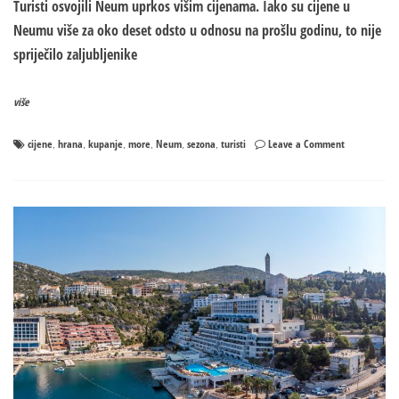
Turisti osvojili Neum uprkos višim cijenama. Iako su cijene u
Neumu više za oko deset odsto u odnosu na prošlu godinu, to nije
spriječilo zaljubljenike
više
on
cijene
hrana
kupanje
more
Neum
sezona
turisti
Leave a Comment
,
,
,
,
,
,
Turisti
osvojili
Neum
uprkos
višim
cijenama,
evo
za
koliko
je
skuplje