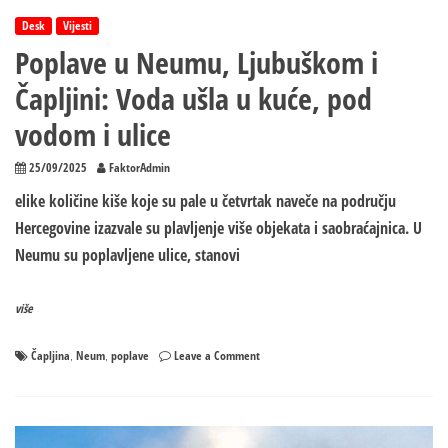
prava
Desk
Vijesti
Poplave u Neumu, Ljubuškom i
Čapljini: Voda ušla u kuće, pod
vodom i ulice
25/09/2025
FaktorAdmin
elike količine kiše koje su pale u četvrtak naveče na području
Hercegovine izazvale su plavljenje više objekata i saobraćajnica. U
Neumu su poplavljene ulice, stanovi
više
on
Čapljina
Neum
poplave
Leave a Comment
,
,
Poplave
u
Neumu,
Ljubuškom