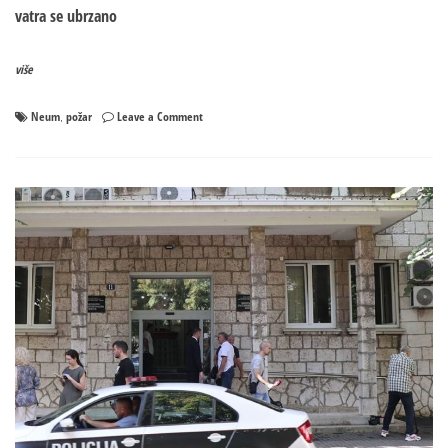
vatra se ubrzano
više
on
Neum
požar
Leave a Comment
,
Zatvoren
put
Stolac
–
Neum!
Požar
se
približava
kućama