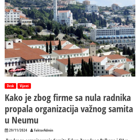
Poginula
jedna
osoba,
druga
podlegla
na
putu
do
bolnice
Desk
Vijesti
Kako je zbog firme sa nula radnika
propala organizacija važnog samita
u Neumu
29/11/2024
FaktorAdmin