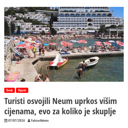
zapadnog
Balkana
i
EU
u
Neumu
otkazan
zbog
oborenog
tendera
Desk
Vijesti
Turisti osvojili Neum uprkos višim
cijenama, evo za koliko je skuplje
07/07/2024
FaktorAdmin