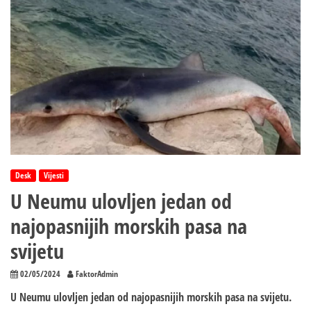
novu
sezonu:
Očekuje
se
rekordan
broj
turista
–
dolaze
gosti
iz
Rusije
i
Desk
Vijesti
Francuske
U Neumu ulovljen jedan od
najopasnijih morskih pasa na
svijetu
02/05/2024
FaktorAdmin
U Neumu ulovljen jedan od najopasnijih morskih pasa na svijetu.