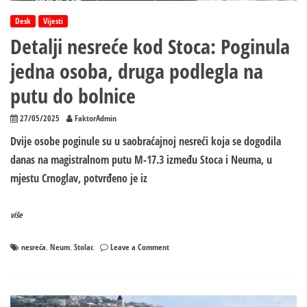
Desk
Vijesti
Detalji nesreće kod Stoca: Poginula
jedna osoba, druga podlegla na
putu do bolnice
27/05/2025
FaktorAdmin
Dvije osobe poginule su u saobraćajnoj nesreći koja se dogodila
danas na magistralnom putu M-17.3 između Stoca i Neuma, u
mjestu Crnoglav, potvrđeno je iz
više
on
nesreća
Neum
Stolac
Leave a Comment
,
,
Detalji
nesreće
kod
Stoca: