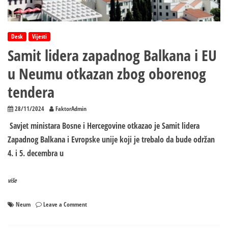
Desk
Vijesti
Samit lidera zapadnog Balkana i EU
u Neumu otkazan zbog oborenog
tendera
28/11/2024
FaktorAdmin
Savjet ministara Bosne i Hercegovine otkazao je Samit lidera
Zapadnog Balkana i Evropske unije koji je trebalo da bude održan
4. i 5. decembra u
više
on
Neum
Leave a Comment
Samit
lidera