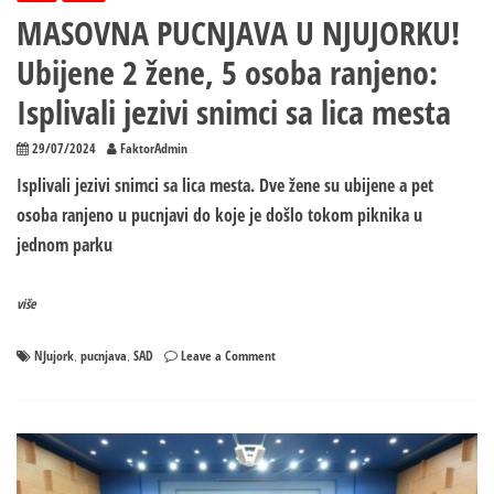
MASOVNA PUCNJAVA U NJUJORKU!
Ubijene 2 žene, 5 osoba ranjeno:
Isplivali jezivi snimci sa lica mesta
29/07/2024
FaktorAdmin
Isplivali jezivi snimci sa lica mesta. Dve žene su ubijene a pet
osoba ranjeno u pucnjavi do koje je došlo tokom piknika u
jednom parku
više
on
NJujork
pucnjava
SAD
Leave a Comment
,
,
MASOVNA
PUCNJAVA
U
NJUJORKU!
Ubijene
2