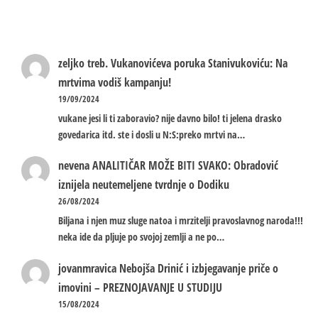
zeljko treb.
Vukanovićeva poruka Stanivukoviću: Na
mrtvima vodiš kampanju!
19/09/2024
vukane jesi li ti zaboravio? nije davno bilo! ti jelena drasko
govedarica itd. ste i dosli u N:S:preko mrtvi na…
nevena
ANALITIČAR MOŽE BITI SVAKO: Obradović
iznijela neutemeljene tvrdnje o Dodiku
26/08/2024
Biljana i njen muz sluge natoa i mrzitelji pravoslavnog naroda!!!
neka ide da pljuje po svojoj zemlji a ne po…
jovanmravica
Nebojša Drinić i izbjegavanje priče o
imovini – PREZNOJAVANJE U STUDIJU
15/08/2024