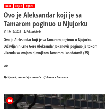
Desk
Svijet
Vijesti
Ovo je Aleksandar koji je sa
Tamarom poginuo u Njujorku
15/10/2024
FaktorAdmin
Ovo je Aleksandar koji je sa Tamarom poginuo u Njujorku.
Državljanin Crne Gore Aleksandar Jokanović poginuo je tokom
vikenda sa svojom djevojkom Tamarom Lapadatović (35)
više
on
NJujork
saobraćajna nesreća
Leave a Comment
,
Ovo
je
Aleksandar
koji
je
sa