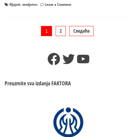
on
NJujork
zemljotres
Leave a Comment
,
ŠTA
SE
DEŠAVA
SA
Пагинација
2
Следеће
1
PLANETOM:
Najači
чланака
zemljotres
Facebook
Twitter
YouTube
u
Njujorku
posljednjih
decenija
Preuzmite sva izdanja
FAKTORA