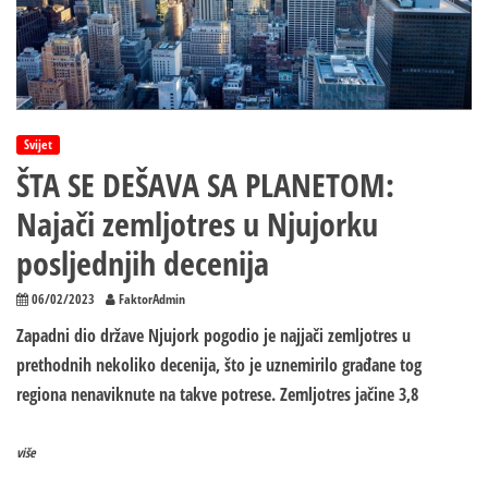
Svijet
ŠTA SE DEŠAVA SA PLANETOM:
Najači zemljotres u Njujorku
posljednjih decenija
06/02/2023
FaktorAdmin
Zapadni dio države Njujork pogodio je najjači zemljotres u
prethodnih nekoliko decenija, što je uznemirilo građane tog
regiona nenaviknute na takve potrese. Zemljotres jačine 3,8
više