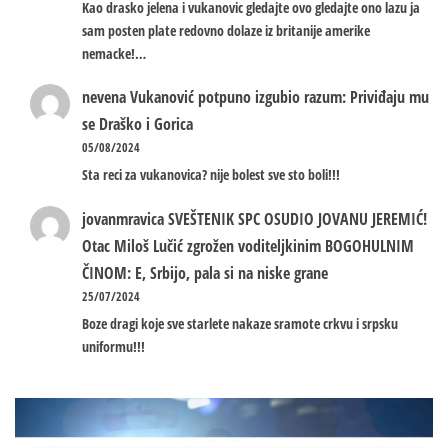
Kao drasko jelena i vukanovic gledajte ovo gledajte ono lazu ja
sam posten plate redovno dolaze iz britanije amerike
nemacke!…
nevena
Vukanović potpuno izgubio razum: Priviđaju mu
se Draško i Gorica
05/08/2024
Sta reci za vukanovica? nije bolest sve sto boli!!!
jovanmravica
SVEŠTENIK SPC OSUDIO JOVANU JEREMIĆ!
Otac Miloš Lučić zgrožen voditeljkinim BOGOHULNIM
ČINOM: E, Srbijo, pala si na niske grane
25/07/2024
Boze dragi koje sve starlete nakaze sramote crkvu i srpsku
uniformu!!!