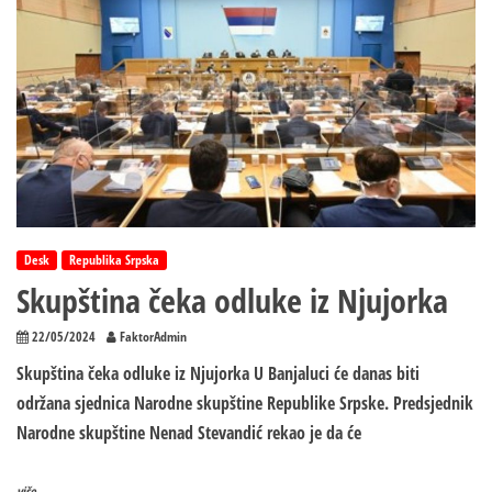
žene,
5
osoba
ranjeno:
Isplivali
jezivi
snimci
sa
lica
mesta
Desk
Republika Srpska
Skupština čeka odluke iz Njujorka
22/05/2024
FaktorAdmin
Skupština čeka odluke iz Njujorka U Banjaluci će danas biti
održana sjednica Narodne skupštine Republike Srpske. Predsjednik
Narodne skupštine Nenad Stevandić rekao je da će
više