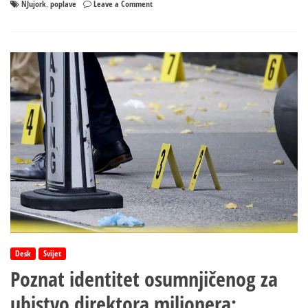
on
NJujork
poplave
Leave a Comment
,
Njujork
pod
vodom:
Objavljeni
zastrašujući
snimci
Desk
Svijet
Poznat identitet osumnjičenog za
ubistvo direktora milionera: