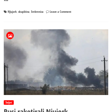
on
NJujork
skupština
Srebrenica
Leave a Comment
,
,
Skupština
čeka
odluke
iz
Njujorka
Svijet
Rusi raketirali Njujork