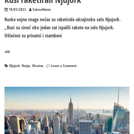
18/03/2023
FaktorAdmin
Ruske vojne snage noćas su raketirale ukrajinsko selo Njujork.
„Rusi su sinoć oko jedan sat ispalili rakete na selo Njujork.
Oštećeni su privatni i stambeni
više
on
NJujork
Rusija
Ukraina
Leave a Comment
,
,
Rusi
raketirali
Njujork