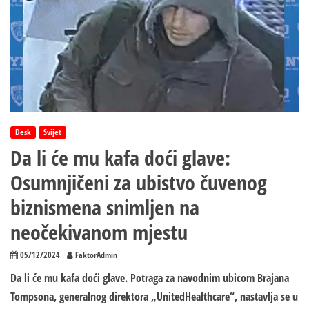
u
Mekdonaldsu
Desk
Svijet
Da li će mu kafa doći glave:
Osumnjičeni za ubistvo čuvenog
biznismena snimljen na
neočekivanom mjestu
05/12/2024
FaktorAdmin
Da li će mu kafa doći glave. Potraga za navodnim ubicom Brajana
Tompsona, generalnog direktora „UnitedHealthcare“, nastavlja se u