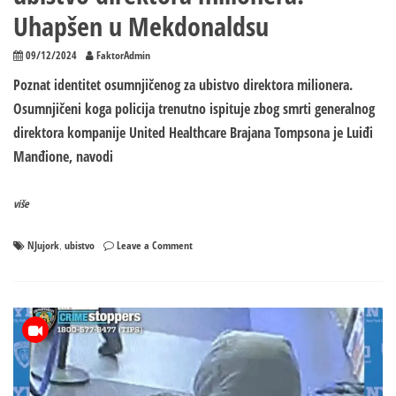
Uhapšen u Mekdonaldsu
09/12/2024
FaktorAdmin
Poznat identitet osumnjičenog za ubistvo direktora milionera.
Osumnjičeni koga policija trenutno ispituje zbog smrti generalnog
direktora kompanije United Healthcare Brajana Tompsona je Luiđi
Manđione, navodi
više
on
NJujork
ubistvo
Leave a Comment
,
Poznat
identitet
osumnjičenog
za
ubistvo
direktora
milionera:
Uhapšen