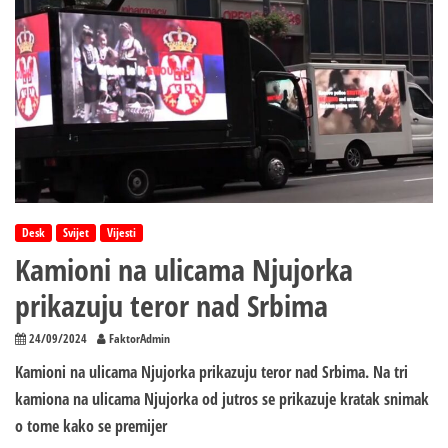
Tamarom
poginuo
u
Njujorku
Desk
Svijet
Vijesti
Kamioni na ulicama Njujorka
prikazuju teror nad Srbima
24/09/2024
FaktorAdmin
Kamioni na ulicama Njujorka prikazuju teror nad Srbima. Na tri
kamiona na ulicama Njujorka od jutros se prikazuje kratak snimak
o tome kako se premijer