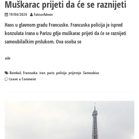
Muškarac prijeti da će se raznijeti
19/04/2024
FaktorAdmin
Haos u glavnom gradu Francuske. Francuska policija je ispred
konzulata Irana u Parizu gdje muškarac prijeti da će se raznijeti
samoubilačkim prslukom. Ova osoba se
više
Bombaš
Francuska
iran
pariz
policija
prijetnje
Samoubica
,
,
,
,
,
,
on
Leave a Comment
Haos
u
glavnom
gradu
Francuske:
Muškarac
prijeti
da
će