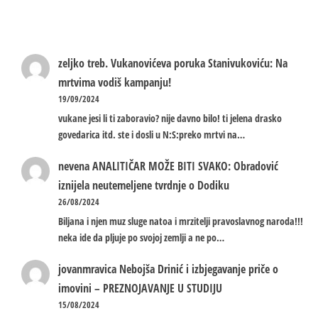
zeljko treb.
Vukanovićeva poruka Stanivukoviću: Na
mrtvima vodiš kampanju!
19/09/2024
vukane jesi li ti zaboravio? nije davno bilo! ti jelena drasko
govedarica itd. ste i dosli u N:S:preko mrtvi na…
nevena
ANALITIČAR MOŽE BITI SVAKO: Obradović
iznijela neutemeljene tvrdnje o Dodiku
26/08/2024
Biljana i njen muz sluge natoa i mrzitelji pravoslavnog naroda!!!
neka ide da pljuje po svojoj zemlji a ne po…
jovanmravica
Nebojša Drinić i izbjegavanje priče o
imovini – PREZNOJAVANJE U STUDIJU
15/08/2024