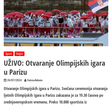
u
Parizu:
Otac
sa
sinovima
krenuo
u
HUMANITARNU
MISIJU,
oldtajmerom
iz
Sport
Svijet
‘84.
UŽIVO: Otvaranje Olimpijskih igara
godine
u Parizu
26/07/2024
FaktorAdmin
Otvaranje Olimpijskih igara u Parizu. Svečana ceremonija otvaranja
ljetnih Olimpijskih Igara u Parizu zakazana je za 19.30 časova po
srednjoevropskom vremenu. Preko 10.000 sportista iz