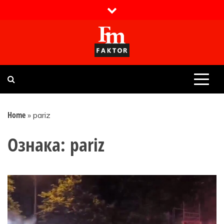
Skip
to
content
Faktor magazin
Uvijek presudan
Home
»
pariz
Ознака:
pariz