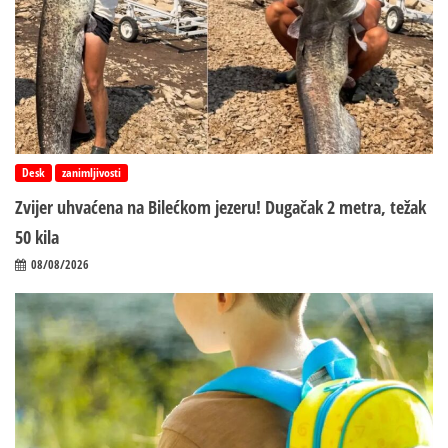
Desk
zanimljivosti
Zvijer uhvaćena na Bilećkom jezeru! Dugačak 2 metra, težak
50 kila
08/08/2026