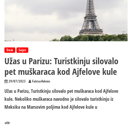
se
raznijeti
Desk
Svijet
Užas u Parizu: Turistkinju silovalo
pet muškaraca kod Ajfelove kule
29/07/2023
FaktorAdmin
Užas u Parizu, Turistkinju silovalo pet muškaraca kod Ajfelove
kule. Nekoliko muškaraca navodno je silovalo turistkinju iz
Meksika na Marsovim poljima kod Ajfelove kule u
više