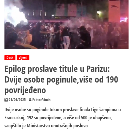
Desk
Vijesti
Epilog proslave titule u Parizu:
Dvije osobe poginule,više od 190
povrijeđeno
01/06/2025
FaktorAdmin
Dvije osobe su poginule tokom proslave finala Lige šampiona u
Francuskoj, 192 su povrijeđene, a više od 500 je uhapšeno,
saopštilo je Ministarstvo unutrašnjih poslova