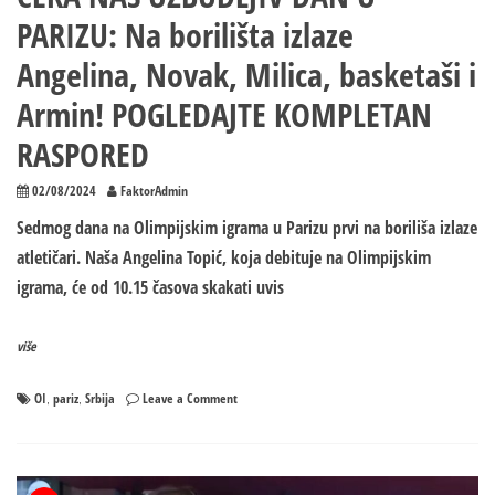
PARIZU: Na borilišta izlaze
Angelina, Novak, Milica, basketaši i
Armin! POGLEDAJTE KOMPLETAN
RASPORED
02/08/2024
FaktorAdmin
Sedmog dana na Olimpijskim igrama u Parizu prvi na boriliša izlaze
atletičari. Naša Angelina Topić, koja debituje na Olimpijskim
igrama, će od 10.15 časova skakati uvis
više
on
OI
pariz
Srbija
Leave a Comment
,
,
ČEKA
NAS
UZBUDLJIV
DAN