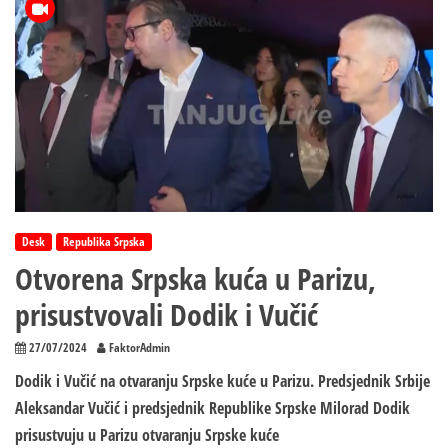
U
PARIZU:
Na
borilišta
izlaze
Angelina,
Novak,
Milica,
basketaši
i
Armin!
POGLEDAJTE
Desk
Republika Srpska
KOMPLETAN
Otvorena Srpska kuća u Parizu,
RASPORED
prisustvovali Dodik i Vučić
27/07/2024
FaktorAdmin
Dodik i Vučić na otvaranju Srpske kuće u Parizu. Predsjednik Srbije
Aleksandar Vučić i predsjednik Republike Srpske Milorad Dodik
prisustvuju u Parizu otvaranju Srpske kuće