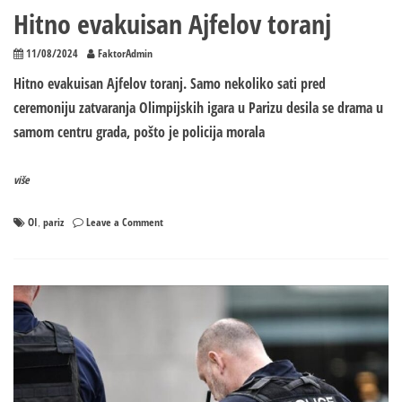
Hitno evakuisan Ajfelov toranj
11/08/2024
FaktorAdmin
Hitno evakuisan Ajfelov toranj. Samo nekoliko sati pred
ceremoniju zatvaranja Olimpijskih igara u Parizu desila se drama u
samom centru grada, pošto je policija morala
više
on
OI
pariz
Leave a Comment
,
Hitno
evakuisan
Ajfelov
toranj