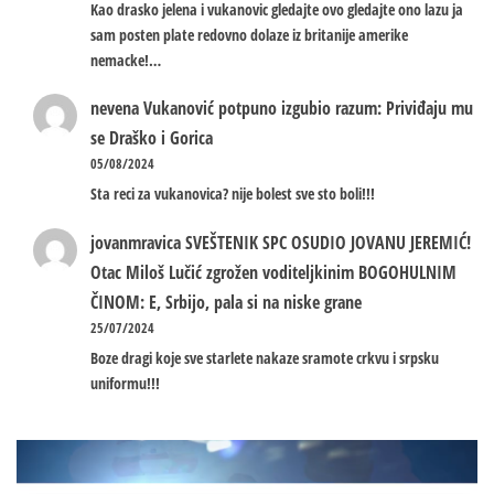
Kao drasko jelena i vukanovic gledajte ovo gledajte ono lazu ja
sam posten plate redovno dolaze iz britanije amerike
nemacke!…
nevena
Vukanović potpuno izgubio razum: Priviđaju mu
se Draško i Gorica
05/08/2024
Sta reci za vukanovica? nije bolest sve sto boli!!!
jovanmravica
SVEŠTENIK SPC OSUDIO JOVANU JEREMIĆ!
Otac Miloš Lučić zgrožen voditeljkinim BOGOHULNIM
ČINOM: E, Srbijo, pala si na niske grane
25/07/2024
Boze dragi koje sve starlete nakaze sramote crkvu i srpsku
uniformu!!!