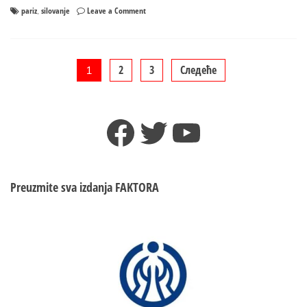
on
pariz
silovanje
Leave a Comment
,
Užas
u
Parizu:
Turistkinju
Пагинација
2
3
Следеће
1
silovalo
pet
чланака
muškaraca
Facebook
Twitter
YouTube
kod
Ajfelove
kule
Preuzmite sva izdanja
FAKTORA