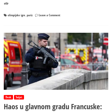
više
on
olimpijske igre
pariz
Leave a Comment
,
UŽIVO:
Otvaranje
Olimpijskih
igara
u
Parizu
Desk
Svijet
Haos u glavnom gradu Francuske: