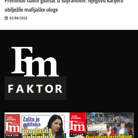
Preminuo slavni glumac iz Sopranovih: Njegovu karijeru
obilježile mafijaške uloge
03/08/2026