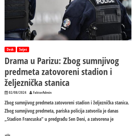
Desk
Svijet
Drama u Parizu: Zbog sumnjivog
predmeta zatovoreni stadion i
željeznička stanica
02/08/2024
FaktorAdmin
Zbog sumnjivog predmeta zatovoreni stadion i željeznička stanica.
Zbog sumnjivog predmeta, pariska policija zatvorila je danas
„Stadion Francuska“ u predgrađu Sen Deni, a zatvorena je
više