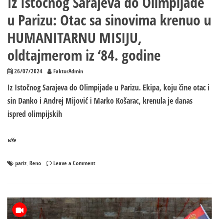
Iz Istočnog Sarajeva do Olimpijade
u Parizu: Otac sa sinovima krenuo u
HUMANITARNU MISIJU,
oldtajmerom iz ‘84. godine
26/07/2024
FaktorAdmin
Iz Istočnog Sarajeva do Olimpijade u Parizu. Ekipa, koju čine otac i
sin Danko i Andrej Mijović i Marko Košarac, krenula je danas
ispred olimpijskih
više
on
pariz
Reno
Leave a Comment
,
Iz
Istočnog
Sarajeva
do
Olimpijade