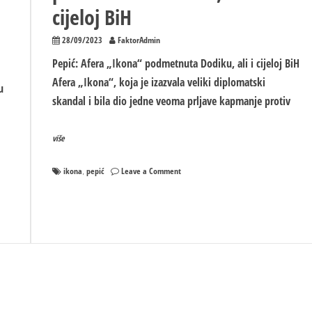
cijeloj BiH
28/09/2023
FaktorAdmin
Pepić: Afera „Ikona“ podmetnuta Dodiku, ali i cijeloj BiH
Afera „Ikona“, koja je izazvala veliki diplomatski
u
skandal i bila dio jedne veoma prljave kapmanje protiv
više
on
ikona
pepić
Leave a Comment
,
Pepić:
Afera
„Ikona“
podmetnuta
Dodiku,
ali
i
cijeloj
BiH