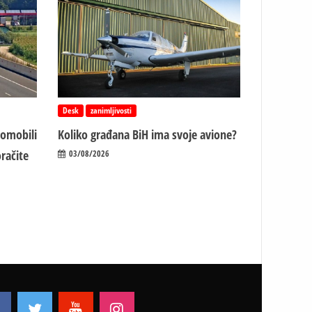
Desk
zanimljivosti
tomobili
Koliko građana BiH ima svoje avione?
račite
03/08/2026