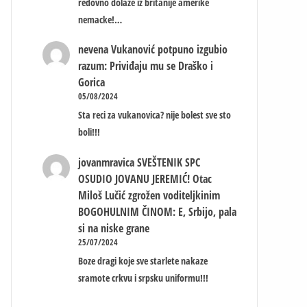
redovno dolaze iz britanije amerike
nemacke!…
nevena
Vukanović potpuno izgubio
razum: Priviđaju mu se Draško i
Gorica
05/08/2024
Sta reci za vukanovica? nije bolest sve sto
boli!!!
jovanmravica
SVEŠTENIK SPC
OSUDIO JOVANU JEREMIĆ! Otac
Miloš Lučić zgrožen voditeljkinim
BOGOHULNIM ČINOM: E, Srbijo, pala
si na niske grane
25/07/2024
Boze dragi koje sve starlete nakaze
sramote crkvu i srpsku uniformu!!!