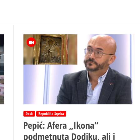
Desk
Republika Srpska
Pepić: Afera „Ikona“
podmetnuta Dodiku, ali i