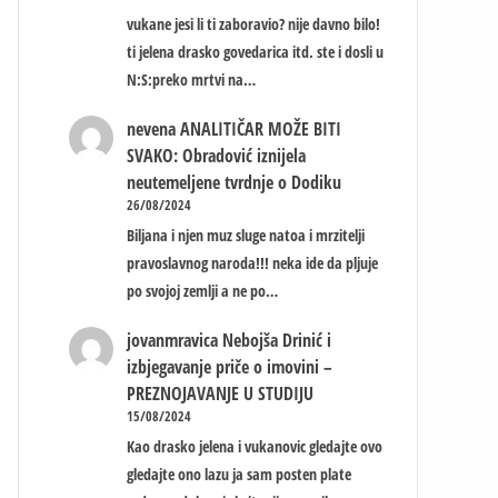
vukane jesi li ti zaboravio? nije davno bilo!
ti jelena drasko govedarica itd. ste i dosli u
N:S:preko mrtvi na…
nevena
ANALITIČAR MOŽE BITI
SVAKO: Obradović iznijela
neutemeljene tvrdnje o Dodiku
26/08/2024
Biljana i njen muz sluge natoa i mrzitelji
pravoslavnog naroda!!! neka ide da pljuje
po svojoj zemlji a ne po…
jovanmravica
Nebojša Drinić i
izbjegavanje priče o imovini –
PREZNOJAVANJE U STUDIJU
15/08/2024
Kao drasko jelena i vukanovic gledajte ovo
gledajte ono lazu ja sam posten plate