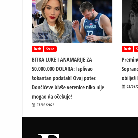
Desk
Scena
Desk
S
BITKA LUKE I ANAMARIJE ZA
Preminu
50.000.000 DOLARA: Isplivao
Soprano
šokantan podatak! Ovaj potez
obiljež
Dončićeve bivše verenice niko nije
03/08/
mogao da očekuje!
07/08/2026