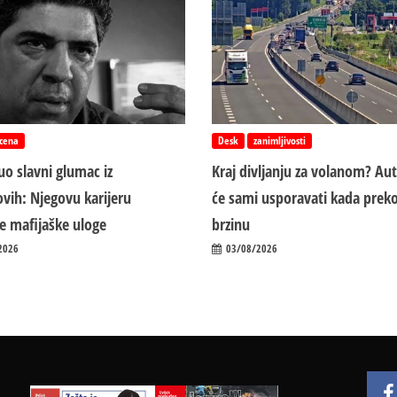
cena
Desk
zanimljivosti
o slavni glumac iz
Kraj divljanju za volanom? Au
vih: Njegovu karijeru
će sami usporavati kada preko
ile mafijaške uloge
brzinu
2026
03/08/2026