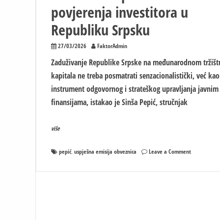
povjerenja investitora u
Republiku Srpsku
27/03/2026
FaktorAdmin
Zaduživanje Republike Srpske na međunarodnom tržišt
kapitala ne treba posmatrati senzacionalistički, već kao
instrument odgovornog i strateškog upravljanja javnim
finansijama, istakao je Sinša Pepić, stručnjak
više
on
pepić
uspješna emisija obveznica
Leave a Comment
,
Uspješna
emisija
obveznica
nosi
snažnu
poruku
povjerenja