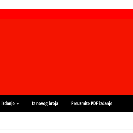
 izdanje
Iz novog broja
Preuzmite PDF izdanje