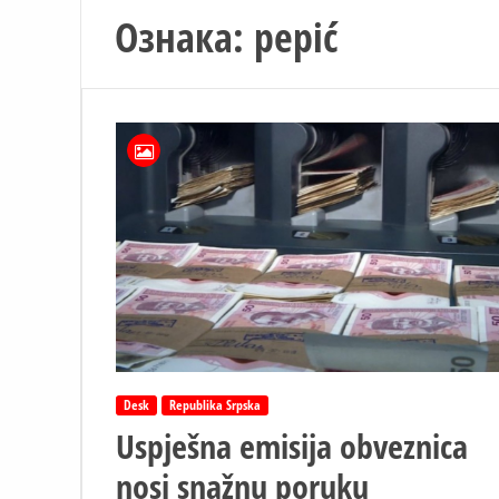
Ознака:
pepić
Desk
Republika Srpska
Uspješna emisija obveznica
nosi snažnu poruku