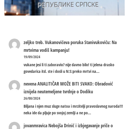
zeljko treb.
Vukanovićeva poruka Stanivukoviću: Na
mrtvima vodiš kampanju!
19/09/2024
vukane jesi li ti zaboravio? nije davno bilo! ti jelena drasko
govedarica itd. ste i dosli u N:S:preko mrtvi na…
nevena
ANALITIČAR MOŽE BITI SVAKO: Obradović
iznijela neutemeljene tvrdnje o Dodiku
26/08/2024
Biljana i njen muz sluge natoa i mrzitelji pravoslavnog naroda!!!
neka ide da pljuje po svojoj zemlji a ne po…
jovanmravica
Nebojša Drinić i izbjegavanje priče o