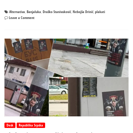
Alternativa
Banjaluka
Draško Stanivuković
Nebojša Drinić
plakati
,
,
,
,
on
Leave a Comment
Danas
osvanuo
Drinić:
Otkriveno
ko
stoji
iza
plakata
Desk
Republika Srpska