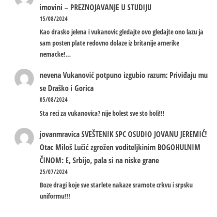
imovini – PREZNOJAVANJE U STUDIJU
15/08/2024
Kao drasko jelena i vukanovic gledajte ovo gledajte ono lazu ja
sam posten plate redovno dolaze iz britanije amerike
nemacke!…
nevena
Vukanović potpuno izgubio razum: Priviđaju mu
se Draško i Gorica
05/08/2024
Sta reci za vukanovica? nije bolest sve sto boli!!!
jovanmravica
SVEŠTENIK SPC OSUDIO JOVANU JEREMIĆ!
Otac Miloš Lučić zgrožen voditeljkinim BOGOHULNIM
ČINOM: E, Srbijo, pala si na niske grane
25/07/2024
Boze dragi koje sve starlete nakaze sramote crkvu i srpsku
uniformu!!!