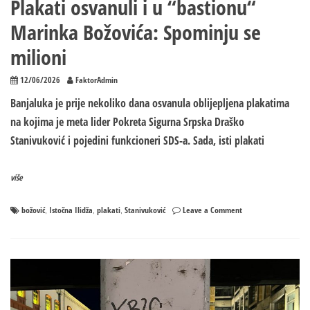
Plakati osvanuli i u “bastionu“
Marinka Božovića: Spominju se
milioni
12/06/2026
FaktorAdmin
Banjaluka je prije nekoliko dana osvanula oblijepljena plakatima
na kojima je meta lider Pokreta Sigurna Srpska Draško
Stanivuković i pojedini funkcioneri SDS-a. Sada, isti plakati
više
on
božović
Istočna Ilidža
plakati
Stanivuković
Leave a Comment
,
,
,
Plakati
osvanuli
i
u
“bastionu“
Marinka
Božovića: