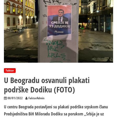
Spominju
se
milioni
Faktor
U Beogradu osvanuli plakati
podrške Dodiku (FOTO)
08/01/2022
FaktorAdmin
U centru Beograda postavljeni su plakati podrške srpskom članu
Predsjedništva BiH Miloradu Dodiku sa porukom „Srbija je uz