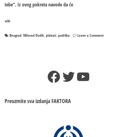
tebe“. Iz ovog pokreta navode da će
više
on
Beograd
Milorad Dodik
plakati
podrška
Leave a Comment
,
,
,
U
Beogradu
osvanuli
plakati
podrške
Facebook
Twitter
YouTube
Dodiku
(FOTO)
Preuzmite sva izdanja
FAKTORA