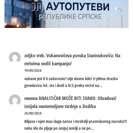
zeljko treb.
Vukanovićeva poruka Stanivukoviću: Na
mrtvima vodiš kampanju!
19/09/2024
vukane jesi li ti zaboravio? nije davno bilo! ti jelena drasko
govedarica itd. ste i dosli u N:S:preko mrtvi na…
nevena
ANALITIČAR MOŽE BITI SVAKO: Obradović
iznijela neutemeljene tvrdnje o Dodiku
26/08/2024
Biljana i njen muz sluge natoa i mrzitelji pravoslavnog naroda!!!
neka ide da pljuje po svojoj zemlji a ne po…