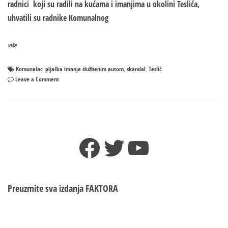
radnici koji su radili na kućama i imanjima u okolini Teslića,
uhvatili su radnike Komunalnog
više
Komunalac
pljačka imanja službenim autom
skandal
Teslić
,
,
,
on
Leave a Comment
SKANDAL
POTRESA
TESLIĆ
:
U
Facebook
Twitter
YouTube
PLJAČKU
službenim
automobilom?????
Preuzmite sva izdanja
FAKTORA