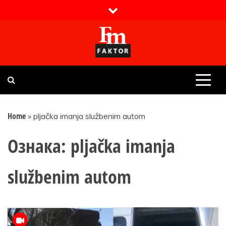
Skip
to
content
Faktor magazin
Uvijek presudan
Home
»
pljačka imanja službenim autom
Ознака:
pljačka imanja
službenim autom