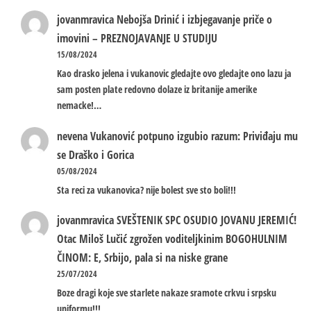
jovanmravica
Nebojša Drinić i izbjegavanje priče o
imovini – PREZNOJAVANJE U STUDIJU
15/08/2024
Kao drasko jelena i vukanovic gledajte ovo gledajte ono lazu ja
sam posten plate redovno dolaze iz britanije amerike
nemacke!…
nevena
Vukanović potpuno izgubio razum: Priviđaju mu
se Draško i Gorica
05/08/2024
Sta reci za vukanovica? nije bolest sve sto boli!!!
jovanmravica
SVEŠTENIK SPC OSUDIO JOVANU JEREMIĆ!
Otac Miloš Lučić zgrožen voditeljkinim BOGOHULNIM
ČINOM: E, Srbijo, pala si na niske grane
25/07/2024
Boze dragi koje sve starlete nakaze sramote crkvu i srpsku
uniformu!!!