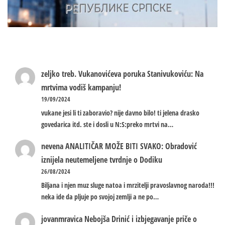
zeljko treb.
Vukanovićeva poruka Stanivukoviću: Na
mrtvima vodiš kampanju!
19/09/2024
vukane jesi li ti zaboravio? nije davno bilo! ti jelena drasko
govedarica itd. ste i dosli u N:S:preko mrtvi na…
nevena
ANALITIČAR MOŽE BITI SVAKO: Obradović
iznijela neutemeljene tvrdnje o Dodiku
26/08/2024
Biljana i njen muz sluge natoa i mrzitelji pravoslavnog naroda!!!
neka ide da pljuje po svojoj zemlji a ne po…
jovanmravica
Nebojša Drinić i izbjegavanje priče o