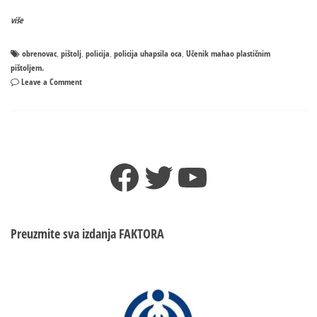
više
obrenovac
pištolj
policija
policija uhapsila oca
Učenik mahao plastičnim
,
,
,
,
pištoljem.
on
Leave a Comment
Policija
uhapsila
oca
dječaka
iz
Facebook
Twitter
YouTube
Obrenovca:
Uzeo
od
druga
pištolj
Preuzmite sva izdanja
FAKTORA
nakon
minuta
ćutanja