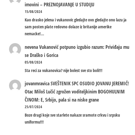
imovini – PREZNOJAVANJE U STUDIJU
15/08/2024
Kao drasko jelena i vukanovic gledajte ovo gledajte ono lazu ja
sam posten plate redovno dolaze iz britanije amerike
nemacke!…
nevena
Vukanović potpuno izgubio razum: Priviđaju mu
se Draško i Gorica
05/08/2024
Sta reci za vukanovica? nije bolest sve sto boli!!!
jovanmravica
SVEŠTENIK SPC OSUDIO JOVANU JEREMIĆ!
Otac Miloš Lučić zgrožen voditeljkinim BOGOHULNIM
ČINOM: E, Srbijo, pala si na niske grane
25/07/2024
Boze dragi koje sve starlete nakaze sramote crkvu i srpsku
uniformu!!!