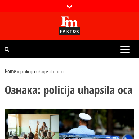
Skip
to
content
Faktor magazin
Uvijek presudan
Home
»
policija uhapsila oca
Ознака:
policija uhapsila oca