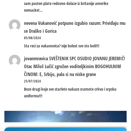
sam posten plate redovno dolaze iz britanije amerike
nemacke!…
nevena
Vukanović potpuno izgubio razum: Priviđaju mu
se Draško i Gorica
05/08/2024
Sta reci za vukanovica? nije bolest sve sto boli!!!
jovanmravica
SVEŠTENIK SPC OSUDIO JOVANU JEREMIĆ!
Otac Miloš Lučić zgrožen voditeljkinim BOGOHULNIM
ČINOM: E, Srbijo, pala si na niske grane
25/07/2024
Boze dragi koje sve starlete nakaze sramote crkvu i srpsku
uniformu!!!