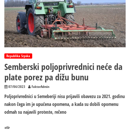
Republika Srpska
Semberski poljoprivrednici neće da
plate porez pa dižu bunu
07/04/2023
FaktorAdmin
Poljoprivrednici u Semeberiji nisu prijavili obavezu za 2021. godinu
nakon čega im je upućena opomena, a kada su dobili opomenu
odmah su najavili proteste, rečeno
više