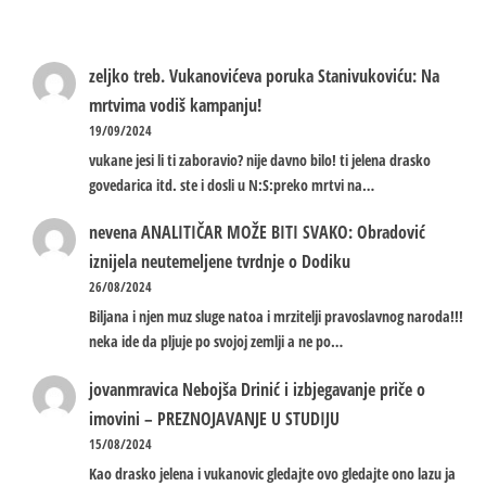
zeljko treb.
Vukanovićeva poruka Stanivukoviću: Na
mrtvima vodiš kampanju!
19/09/2024
vukane jesi li ti zaboravio? nije davno bilo! ti jelena drasko
govedarica itd. ste i dosli u N:S:preko mrtvi na…
nevena
ANALITIČAR MOŽE BITI SVAKO: Obradović
iznijela neutemeljene tvrdnje o Dodiku
26/08/2024
Biljana i njen muz sluge natoa i mrzitelji pravoslavnog naroda!!!
neka ide da pljuje po svojoj zemlji a ne po…
jovanmravica
Nebojša Drinić i izbjegavanje priče o
imovini – PREZNOJAVANJE U STUDIJU
15/08/2024
Kao drasko jelena i vukanovic gledajte ovo gledajte ono lazu ja