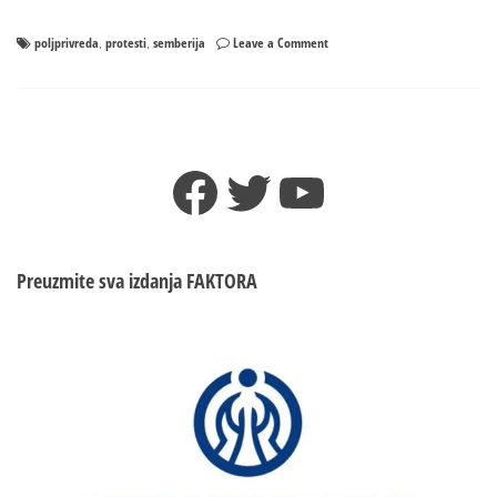
on
poljprivreda
protesti
semberija
Leave a Comment
,
,
Semberski
poljoprivrednici
neće
da
plate
Facebook
Twitter
YouTube
porez
pa
dižu
bunu
Preuzmite sva izdanja
FAKTORA