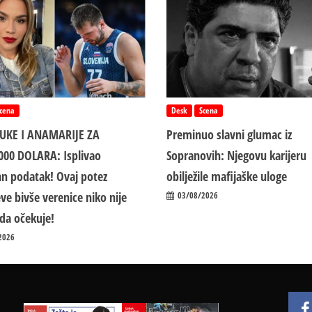
cena
Desk
Scena
LUKE I ANAMARIJE ZA
Preminuo slavni glumac iz
000 DOLARA: Isplivao
Sopranovih: Njegovu karijeru
n podatak! Ovaj potez
obilježile mafijaške uloge
ve bivše verenice niko nije
03/08/2026
da očekuje!
2026