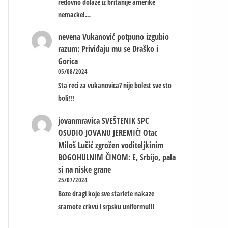
redovno dolaze iz britanije amerike
nemacke!…
nevena
Vukanović potpuno izgubio
razum: Priviđaju mu se Draško i
Gorica
05/08/2024
Sta reci za vukanovica? nije bolest sve sto
boli!!!
jovanmravica
SVEŠTENIK SPC
OSUDIO JOVANU JEREMIĆ! Otac
Miloš Lučić zgrožen voditeljkinim
BOGOHULNIM ČINOM: E, Srbijo, pala
si na niske grane
25/07/2024
Boze dragi koje sve starlete nakaze
sramote crkvu i srpsku uniformu!!!