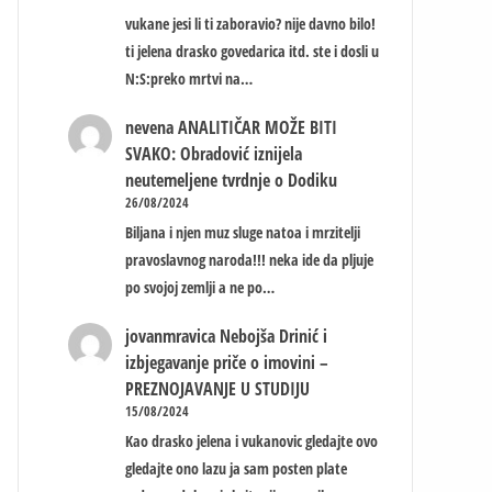
vukane jesi li ti zaboravio? nije davno bilo!
ti jelena drasko govedarica itd. ste i dosli u
N:S:preko mrtvi na…
nevena
ANALITIČAR MOŽE BITI
SVAKO: Obradović iznijela
neutemeljene tvrdnje o Dodiku
26/08/2024
Biljana i njen muz sluge natoa i mrzitelji
pravoslavnog naroda!!! neka ide da pljuje
po svojoj zemlji a ne po…
jovanmravica
Nebojša Drinić i
izbjegavanje priče o imovini –
PREZNOJAVANJE U STUDIJU
15/08/2024
Kao drasko jelena i vukanovic gledajte ovo
gledajte ono lazu ja sam posten plate