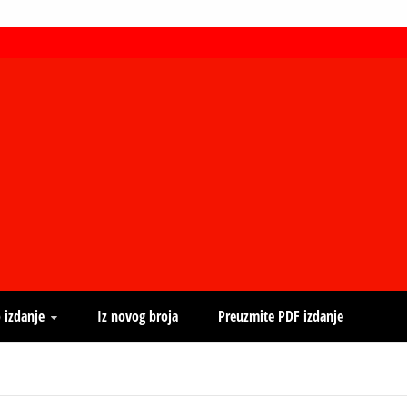
 izdanje
Iz novog broja
Preuzmite PDF izdanje