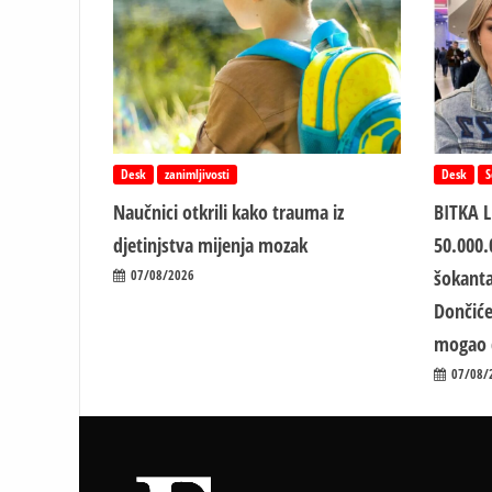
Desk
zanimljivosti
Desk
S
Naučnici otkrili kako trauma iz
BITKA 
d‌jetinjstva mijenja mozak
50.000.
šokanta
07/08/2026
Dončiće
mogao 
07/08/