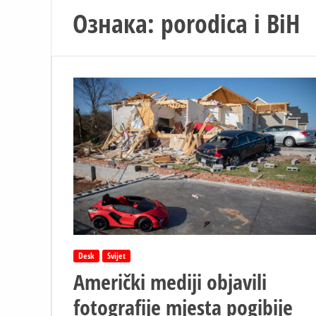
Ознака:
porodica i BiH
Desk
Svijet
Američki mediji objavili
fotografije mjesta pogibije