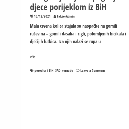
djece porijeklom iz BiH
16/12/2021
FaktorAdmin
Mala crvena kolica stajala su naopačke na gomili
ruševina – gomili dasaka i cigli, polomljenih bicikala i
dječijih lutkica. Iza njih nalazi se rupa u
više
on
porodica i BiH
SAD
tornado
Leave a Comment
,
,
Američki
mediji
objavili
fotografije
mjesta
pogibije
djece
porijeklom
iz
BiH